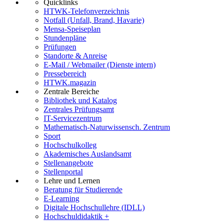
Quicklinks
HTWK-Telefonverzeichnis
Notfall (Unfall, Brand, Havarie)
Mensa-Speiseplan
Stundenpläne
Prüfungen
Standorte & Anreise
E-Mail / Webmailer (Dienste intern)
Pressebereich
HTWK.magazin
Zentrale Bereiche
Bibliothek und Katalog
Zentrales Prüfungsamt
IT-Servicezentrum
Mathematisch-Naturwissensch. Zentrum
Sport
Hochschulkolleg
Akademisches Auslandsamt
Stellenangebote
Stellenportal
Lehre und Lernen
Beratung für Studierende
E-Learning
Digitale Hochschullehre (IDLL)
Hochschuldidaktik +