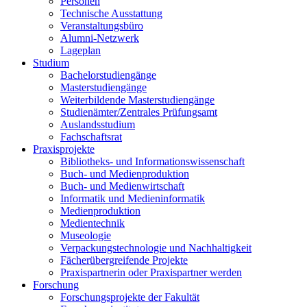
Personen
Technische Ausstattung
Veranstaltungsbüro
Alumni-Netzwerk
Lageplan
Studium
Bachelorstudiengänge
Masterstudiengänge
Weiterbildende Masterstudiengänge
Studienämter/Zentrales Prüfungsamt
Auslandsstudium
Fachschaftsrat
Praxisprojekte
Bibliotheks- und Informationswissenschaft
Buch- und Medienproduktion
Buch- und Medienwirtschaft
Informatik und Medieninformatik
Medienproduktion
Medientechnik
Museologie
Verpackungstechnologie und Nachhaltigkeit
Fächerübergreifende Projekte
Praxispartnerin oder Praxispartner werden
Forschung
Forschungsprojekte der Fakultät