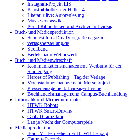
Instagram-Projekt LIS
Kunstbibliothek der Halle 14
Literatur live: Autorenlesung
Musikverlagswiki
Portal Bibliotheken und Archive in Leipzig
Buch- und Medienproduktion
Schrägstrich - Das Typografiemagazin
verlagsherstellung.de
Streifband
Bertelsmann Wettbewerb
Buch- und Medienwirtschaft
Kommunikationsmanagement: Werbung für den
Studiengang
Heroes of Publishing – Tag der Verlage
Veranstaltungsmanagement: Messeprojekt
Pressemanagement: Leipziger Lerche
Buchhandelsmanagement: Campus-Buchhandlung
Informatik und Medieninformatik
HTWK Robots
HTWK Smart-Driving
Global Game Jam
Lange Nacht der Computerspiele
Medienproduktion
floidTV - Fernsehen der HTWK Leipzig
Campus Records