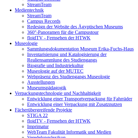
StreamTeam
Medientechnik
StreamTeam
Campus Records
Redesign der Website des Ägyptischen Museums
360°-Panoramen für die Campustour
floidTV - Fernsehen der HTWK
Museologie
Sammlungsdokumentation Museum Erika-Fuchs-Haus
Inventarisierung und Katalogisierung der
Realiensammlung des Studiengangs
Biografie und Industriekultur
Museologie auf der MUTEC
Webpräsenz des Studiengangs Museologie
Ausstellungen
Museumspädagogik
Verpackungstechnologie und Nachhaltigkeit
Entwicklung einer Transportverpackung für Fahrräder
Entwicklung einer Verpackung mit Zusatznutzen
Fächerübergreifende Projekte
STIGA 22
floidTV - Fernsehen der HTWK
Imprimatur
WebTeam Fakulität Informatik und Medien
Veredelungslexikon