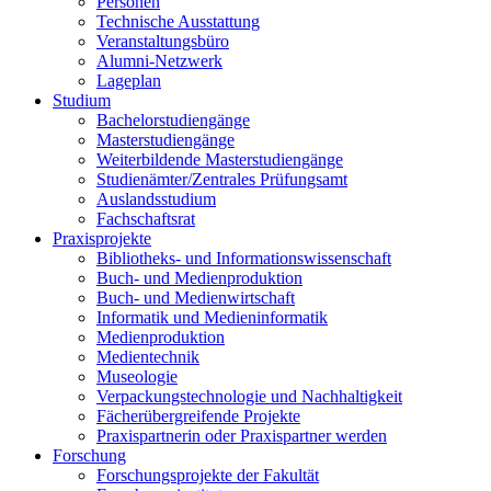
Personen
Technische Ausstattung
Veranstaltungsbüro
Alumni-Netzwerk
Lageplan
Studium
Bachelorstudiengänge
Masterstudiengänge
Weiterbildende Masterstudiengänge
Studienämter/Zentrales Prüfungsamt
Auslandsstudium
Fachschaftsrat
Praxisprojekte
Bibliotheks- und Informationswissenschaft
Buch- und Medienproduktion
Buch- und Medienwirtschaft
Informatik und Medieninformatik
Medienproduktion
Medientechnik
Museologie
Verpackungstechnologie und Nachhaltigkeit
Fächerübergreifende Projekte
Praxispartnerin oder Praxispartner werden
Forschung
Forschungsprojekte der Fakultät