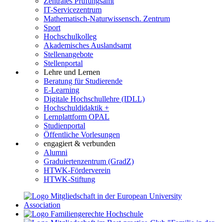
Zentrales Prüfungsamt
IT-Servicezentrum
Mathematisch-Naturwissensch. Zentrum
Sport
Hochschulkolleg
Akademisches Auslandsamt
Stellenangebote
Stellenportal
Lehre und Lernen
Beratung für Studierende
E-Learning
Digitale Hochschullehre (IDLL)
Hochschuldidaktik +
Lernplattform OPAL
Studienportal
Öffentliche Vorlesungen
engagiert & verbunden
Alumni
Graduiertenzentrum (GradZ)
HTWK-Förderverein
HTWK-Stiftung