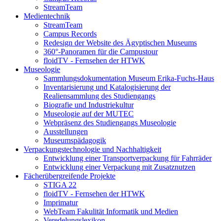
StreamTeam
Medientechnik
StreamTeam
Campus Records
Redesign der Website des Ägyptischen Museums
360°-Panoramen für die Campustour
floidTV - Fernsehen der HTWK
Museologie
Sammlungsdokumentation Museum Erika-Fuchs-Haus
Inventarisierung und Katalogisierung der
Realiensammlung des Studiengangs
Biografie und Industriekultur
Museologie auf der MUTEC
Webpräsenz des Studiengangs Museologie
Ausstellungen
Museumspädagogik
Verpackungstechnologie und Nachhaltigkeit
Entwicklung einer Transportverpackung für Fahrräder
Entwicklung einer Verpackung mit Zusatznutzen
Fächerübergreifende Projekte
STIGA 22
floidTV - Fernsehen der HTWK
Imprimatur
WebTeam Fakulität Informatik und Medien
Veredelungslexikon