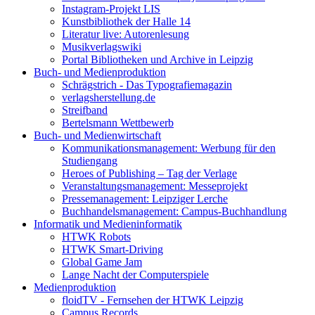
Instagram-Projekt LIS
Kunstbibliothek der Halle 14
Literatur live: Autorenlesung
Musikverlagswiki
Portal Bibliotheken und Archive in Leipzig
Buch- und Medienproduktion
Schrägstrich - Das Typografiemagazin
verlagsherstellung.de
Streifband
Bertelsmann Wettbewerb
Buch- und Medienwirtschaft
Kommunikationsmanagement: Werbung für den
Studiengang
Heroes of Publishing – Tag der Verlage
Veranstaltungsmanagement: Messeprojekt
Pressemanagement: Leipziger Lerche
Buchhandelsmanagement: Campus-Buchhandlung
Informatik und Medieninformatik
HTWK Robots
HTWK Smart-Driving
Global Game Jam
Lange Nacht der Computerspiele
Medienproduktion
floidTV - Fernsehen der HTWK Leipzig
Campus Records