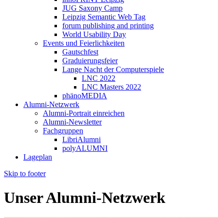
JUG Saxony Camp
Leipzig Semantic Web Tag
forum publishing and printing
World Usability Day
Events und Feierlichkeiten
Gautschfest
Graduierungsfeier
Lange Nacht der Computerspiele
LNC 2022
LNC Masters 2022
phänoMEDIA
Alumni-Netzwerk
Alumni-Portrait einreichen
Alumni-Newsletter
Fachgruppen
LibriAlumni
polyALUMNI
Lageplan
Skip to footer
Unser Alumni-Netzwerk