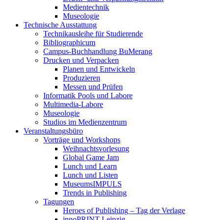
Medientechnik
Museologie
Technische Ausstattung
Technikausleihe für Studierende
Bibliographicum
Campus-Buchhandlung BuMerang
Drucken und Verpacken
Planen und Entwickeln
Produzieren
Messen und Prüfen
Informatik Pools und Labore
Multimedia-Labore
Museologie
Studios im Medienzentrum
Veranstaltungsbüro
Vorträge und Workshops
Weihnachtsvorlesung
Global Game Jam
Lunch und Learn
Lunch und Listen
MuseumsIMPULS
Trends in Publishing
Tagungen
Heroes of Publishing – Tag der Verlage
innoPRINT Leipzig