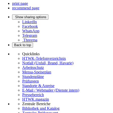
print page
recommend page
Show sharing options
LinkedIn
Facebook
WhatsApp
Telegram
Threema
Back to top
Quicklinks
HTWK-Telefonverzeichnis
Notfall (Unfall, Brand, Havarie)
Arbeitsschutz
Mensa-Speiseplan
Stundenpläne
Prüfungen
Standorte & Anreise
E-Mail / Webmailer (Dienste intern)
Pressebereich
HTWK.magazin
Zentrale Bereiche
Bibliothek und Katalog
Zentrales Prüfungsamt