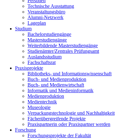
Personen
Technische Ausstattung
Veranstaltungsbüro
Alumni-Netzwerk
Lageplan
Studium
Bachelorstudiengänge
Masterstudiengänge
Weiterbildende Masterstudiengänge
Studienämter/Zentrales Prüfungsamt
Auslandsstudium
Fachschaftsrat
Praxisprojekte
Bibliotheks- und Informationswissenschaft
Buch- und Medienproduktion
Buch- und Medienwirtschaft
Informatik und Medieninformatik
Medienproduktion
Medientechnik
Museologie
Verpackungstechnologie und Nachhaltigkeit
Fächerübergreifende Projekte
Praxispartnerin oder Praxispartner werden
Forschung
Forschungsprojekte der Fakultät