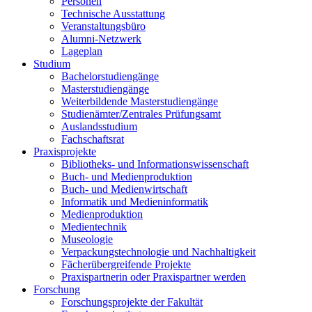
Personen
Technische Ausstattung
Veranstaltungsbüro
Alumni-Netzwerk
Lageplan
Studium
Bachelorstudiengänge
Masterstudiengänge
Weiterbildende Masterstudiengänge
Studienämter/Zentrales Prüfungsamt
Auslandsstudium
Fachschaftsrat
Praxisprojekte
Bibliotheks- und Informationswissenschaft
Buch- und Medienproduktion
Buch- und Medienwirtschaft
Informatik und Medieninformatik
Medienproduktion
Medientechnik
Museologie
Verpackungstechnologie und Nachhaltigkeit
Fächerübergreifende Projekte
Praxispartnerin oder Praxispartner werden
Forschung
Forschungsprojekte der Fakultät