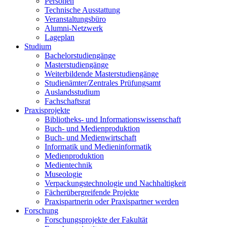
Personen
Technische Ausstattung
Veranstaltungsbüro
Alumni-Netzwerk
Lageplan
Studium
Bachelorstudiengänge
Masterstudiengänge
Weiterbildende Masterstudiengänge
Studienämter/Zentrales Prüfungsamt
Auslandsstudium
Fachschaftsrat
Praxisprojekte
Bibliotheks- und Informationswissenschaft
Buch- und Medienproduktion
Buch- und Medienwirtschaft
Informatik und Medieninformatik
Medienproduktion
Medientechnik
Museologie
Verpackungstechnologie und Nachhaltigkeit
Fächerübergreifende Projekte
Praxispartnerin oder Praxispartner werden
Forschung
Forschungsprojekte der Fakultät