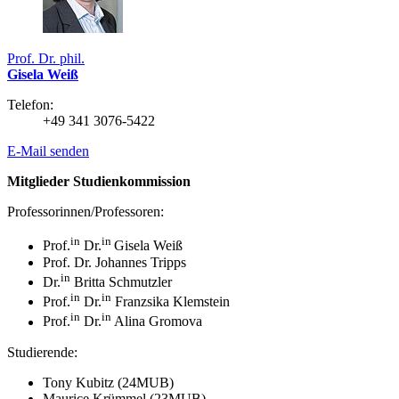
Prof. Dr. phil.
Gisela Weiß
Telefon:
+49 341 3076-5422
E-Mail senden
Mitglieder Studienkommission
Professorinnen/Professoren:
in
in
Prof.
Dr.
Gisela Weiß
Prof. Dr. Johannes Tripps
in
Dr.
Britta Schmutzler
in
in
Prof.
Dr.
Franzsika Klemstein
in
in
Prof.
Dr.
Alina Gromova
Studierende:
Tony Kubitz (24MUB)
Maurice Krümmel (23MUB)