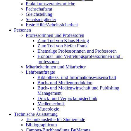
Praktikumsverantwortliche
Fachschaftsrat
Gleichstellung
Senatsmitglieder
Erste Hilfe/Arbeitssicherheit
Personen
Professorinnen und Professoren
Zum Tod von Klaus Hering
Zum Tod von Stefan Frank
Ehemalige Professorinnen und Professoren
Honorar- und Vertretungsprofessorinnen und -
professoren
Mitarbeiterinnen und Mitarbeiter
Lehrbeauftragte
Bibliotheks- und Informationswissenschaft
Buch- und Medienproduktion
Buch- und Medienwirtschaft und Publishing
Management
Druck- und Verpackungstechnik
Medientechnik
Museologie
Technische Ausstattung
Technikausleihe für Studierende
Bibliographicum
Campus-Buchhandlung BuMerang