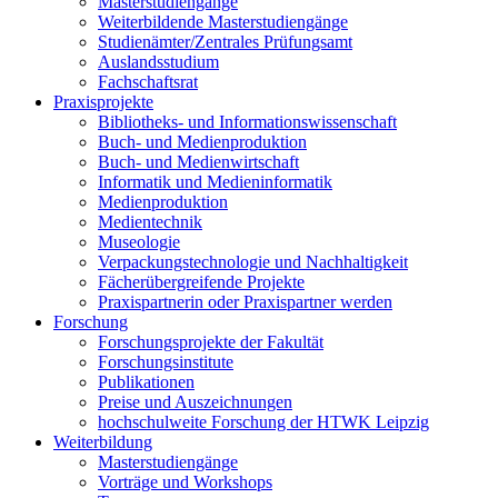
Masterstudiengänge
Weiterbildende Masterstudiengänge
Studienämter/Zentrales Prüfungsamt
Auslandsstudium
Fachschaftsrat
Praxisprojekte
Bibliotheks- und Informationswissenschaft
Buch- und Medienproduktion
Buch- und Medienwirtschaft
Informatik und Medieninformatik
Medienproduktion
Medientechnik
Museologie
Verpackungstechnologie und Nachhaltigkeit
Fächerübergreifende Projekte
Praxispartnerin oder Praxispartner werden
Forschung
Forschungsprojekte der Fakultät
Forschungsinstitute
Publikationen
Preise und Auszeichnungen
hochschulweite Forschung der HTWK Leipzig
Weiterbildung
Masterstudiengänge
Vorträge und Workshops