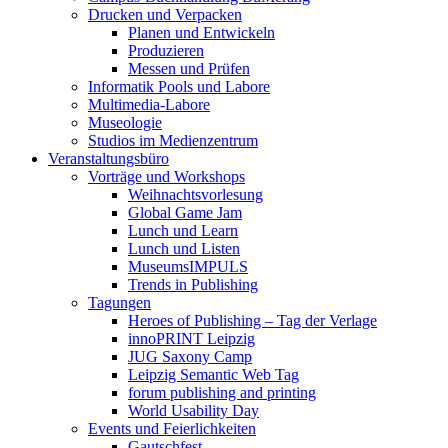
Drucken und Verpacken
Planen und Entwickeln
Produzieren
Messen und Prüfen
Informatik Pools und Labore
Multimedia-Labore
Museologie
Studios im Medienzentrum
Veranstaltungsbüro
Vorträge und Workshops
Weihnachtsvorlesung
Global Game Jam
Lunch und Learn
Lunch und Listen
MuseumsIMPULS
Trends in Publishing
Tagungen
Heroes of Publishing – Tag der Verlage
innoPRINT Leipzig
JUG Saxony Camp
Leipzig Semantic Web Tag
forum publishing and printing
World Usability Day
Events und Feierlichkeiten
Gautschfest