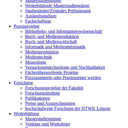
Masterstudiengänge
Weiterbildende Masterstudiengänge
Studienämter/Zentrales Prüfungsamt
Auslandsstudium
Fachschaftsrat
Praxisprojekte
Bibliotheks- und Informationswissenschaft
Buch- und Medienproduktion
Buch- und Medienwirtschaft
Informatik und Medieninformatik
Medienproduktion
Medientechnik
Museologie
Verpackungstechnologie und Nachhaltigkeit
Fächerübergreifende Projekte
Praxispartnerin oder Praxispartner werden
Forschung
Forschungsprojekte der Fakultät
Forschungsinstitute
Publikationen
Preise und Auszeichnungen
hochschulweite Forschung der HTWK Leipzig
Weiterbildung
Masterstudiengänge
Vorträge und Workshops