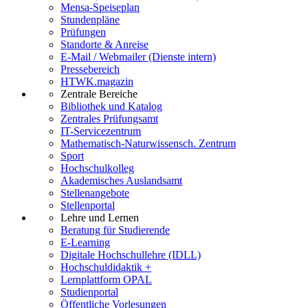
Mensa-Speiseplan
Stundenpläne
Prüfungen
Standorte & Anreise
E-Mail / Webmailer (Dienste intern)
Pressebereich
HTWK.magazin
Zentrale Bereiche
Bibliothek und Katalog
Zentrales Prüfungsamt
IT-Servicezentrum
Mathematisch-Naturwissensch. Zentrum
Sport
Hochschulkolleg
Akademisches Auslandsamt
Stellenangebote
Stellenportal
Lehre und Lernen
Beratung für Studierende
E-Learning
Digitale Hochschullehre (IDLL)
Hochschuldidaktik +
Lernplattform OPAL
Studienportal
Öffentliche Vorlesungen