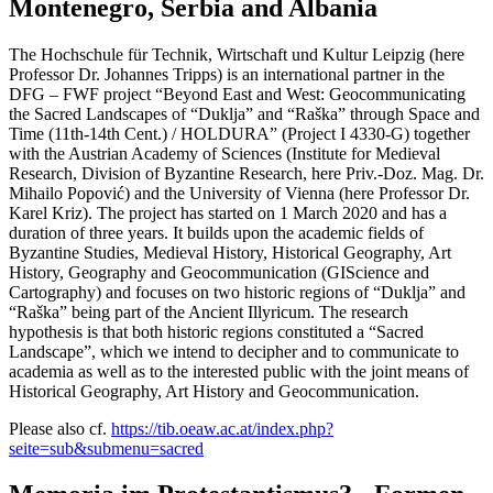
Montenegro, Serbia and Albania
The Hochschule für Technik, Wirtschaft und Kultur Leipzig (here
Professor Dr. Johannes Tripps) is an international partner in the
DFG – FWF project “Beyond East and West: Geocommunicating
the Sacred Landscapes of “Duklja” and “Raška” through Space and
Time (11th-14th Cent.) / HOLDURA” (Project I 4330-G) together
with the Austrian Academy of Sciences (Institute for Medieval
Research, Division of Byzantine Research, here Priv.-Doz. Mag. Dr.
Mihailo Popović) and the University of Vienna (here Professor Dr.
Karel Kriz). The project has started on 1 March 2020 and has a
duration of three years. It builds upon the academic fields of
Byzantine Studies, Medieval History, Historical Geography, Art
History, Geography and Geocommunication (GIScience and
Cartography) and focuses on two historic regions of “Duklja” and
“Raška” being part of the Ancient Illyricum. The research
hypothesis is that both historic regions constituted a “Sacred
Landscape”, which we intend to decipher and to communicate to
academia as well as to the interested public with the joint means of
Historical Geography, Art History and Geocommunication.
Please also cf.
https://tib.oeaw.ac.at/index.php?
seite=sub&submenu=sacred