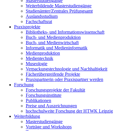
Masterstudiengänge
Weiterbildende Masterstudiengänge
Studienämter/Zentrales Prüfungsamt
Auslandsstudium
Fachschaftsrat
Praxisprojekte
Bibliotheks- und Informationswissenschaft
Buch- und Medienproduktion
Buch- und Medienwirtschaft
Informatik und Medieninformatik
Medienproduktion
Medientechnik
Museologie
Verpackungstechnologie und Nachhaltigkeit
Fächerübergreifende Projekte
Praxispartnerin oder Praxispartner werden
Forschung
Forschungsprojekte der Fakultät
Forschungsinstitute
Publikationen
Preise und Auszeichnungen
hochschulweite Forschung der HTWK Leipzig
Weiterbildung
Masterstudiengänge
Vorträge und Workshops