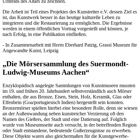
Umfelds des Altars zu zeichnen.
Die Arbeit ist Teil eines Projektes des Kunstretter e.V. dessen Ziel es
ist, das Kunstwerk besser in das heutige kulturelle Leben zu
integrieren und die Restaurierung zu ermöglichen. Die Ergebnisse
werden in einem öffentlichen Vortrag vorgestellt und können, je
nach Erfolg, in eine Publikation einfließen.
- In Zusammenarbeit mit Herrn Eberhard Patzig, Grassi Museum für
Angewandte Kunst, Leipzig
„Die Mörsersammlung des Suermondt-
Ludwig-Museums Aachen“
Enzyklopädisch angelegte Sammlungen von Kunstmuseen mussten
im 19. und frühen 20. Jahrhundert selbstverständlich auch Mörser
enthalten, die aus Bronze, Eisen, Stein, Holz, Keramik, Glas oder
Elfenbein (Goa/portugiesisch Indien) hergestellt sein konnten.
Bronzemörser spielten hierbei eine besondere Rolle, denn sie wiesen
an der Außenwandung neben kunstreicher Verzierung oft den
Namen des Gießers, der Stadt und eine Datierung auf. Folglich
wurde von Museumsseite auch versucht, in der betreffenden Region
oder Stadt entstandene, bedeutende Gußerzeugnisse zu erwerben.
Diese Objekte waren also gleichermaßen für die Kunstgewerbe-