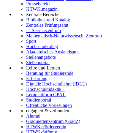
Pressebereich
HTWK.magazin
Zentrale Bereiche
Bibliothek und Katalog
Zentrales Prüfungsamt
IT-Servicezentrum
Mathematisch-Naturwissensch. Zentrum
Sport
Hochschulkolleg
Akademisches Auslandsamt
Stellenangebote
Stellenportal
Lehre und Lernen
Beratung für Studierende
E-Learning
Digitale Hochschullehre (IDLL)
Hochschuldidaktik +
Lernplattform OPAL
Studienportal
Öffentliche Vorlesungen
engagiert & verbunden
Alumni
Graduiertenzentrum (GradZ)
HTWK-Förderverein
HTWK-Stiftung