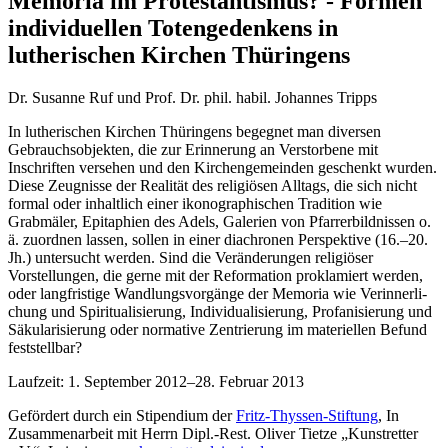
Memoria im Protestantismus? - Formen
individuellen Totengedenkens in
lutherischen Kirchen Thüringens
Dr. Susanne Ruf und Prof. Dr. phil. habil. Johannes Tripps
In lutherischen Kirchen Thüringens begegnet man diversen
Gebrauchsobjekten, die zur Erinnerung an Verstorbene mit
Inschriften versehen und den Kirchengemeinden geschenkt wurden.
Diese Zeugnisse der Realität des religiösen All­tags, die sich nicht
formal oder inhaltlich einer ikonographischen Tradition wie
Grabmäler, Epitaphien des Adels, Galerien von Pfarrerbildnissen o.
ä. zuordnen lassen, sollen in einer diachro­nen Perspektive (16.–20.
Jh.) untersucht werden. Sind die Veränderungen religiöser
Vorstellungen, die gerne mit der Reformation proklamiert werden,
oder langfristige Wandlungsvorgänge der Memoria wie Verinnerli­
chung und Spiritualisierung, Individualisierung, Profanisierung und
Säkularisierung oder normative Zentrierung im materiellen Befund
feststellbar?
Laufzeit: 1. September 2012–28. Februar 2013
Gefördert durch ein Stipendium der
Fritz-Thyssen-Stiftung
, In
Zusammenarbeit mit Herrn Dipl.-Rest. Oliver Tietze „Kunstretter