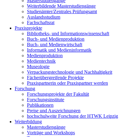
Masterstudiengänge
Weiterbildende Masterstudiengänge
Studienämter/Zentrales Prüfungsamt
Auslandsstudium
Fachschaftsrat
Praxisprojekte
Bibliotheks- und Informationswissenschaft
Buch- und Medienproduktion
Buch- und Medienwirtschaft
Informatik und Medieninformatik
Medienproduktion
Medientechnik
Museologie
Verpackungstechnologie und Nachhaltigkeit
Fächerübergreifende Projekte
Praxispartnerin oder Praxispartner werden
Forschung
Forschungsprojekte der Fakultät
Forschungsinstitute
Publikationen
Preise und Auszeichnungen
hochschulweite Forschung der HTWK Leipzig
Weiterbildung
Masterstudiengänge
Vorträge und Workshops