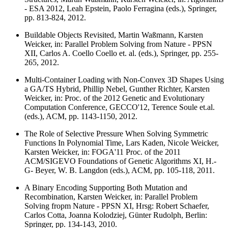
- ESA 2012, Leah Epstein, Paolo Ferragina (eds.), Springer,
pp. 813-824, 2012.
Buildable Objects Revisited, Martin Waßmann, Karsten
Weicker, in: Parallel Problem Solving from Nature - PPSN
XII, Carlos A. Coello Coello et. al. (eds.), Springer, pp. 255-
265, 2012.
Multi-Container Loading with Non-Convex 3D Shapes Using
a GA/TS Hybrid, Phillip Nebel, Gunther Richter, Karsten
Weicker, in: Proc. of the 2012 Genetic and Evolutionary
Computation Conference, GECCO'12, Terence Soule et.al.
(eds.), ACM, pp. 1143-1150, 2012.
The Role of Selective Pressure When Solving Symmetric
Functions In Polynomial Time, Lars Kaden, Nicole Weicker,
Karsten Weicker, in: FOGA'11 Proc. of the 2011
ACM/SIGEVO Foundations of Genetic Algorithms XI, H.-
G- Beyer, W. B. Langdon (eds.), ACM, pp. 105-118, 2011.
A Binary Encoding Supporting Both Mutation and
Recombination, Karsten Weicker, in: Parallel Problem
Solving fropm Nature - PPSN XI, Hrsg: Robert Schaefer,
Carlos Cotta, Joanna Kolodziej, Günter Rudolph, Berlin:
Springer, pp. 134-143, 2010.