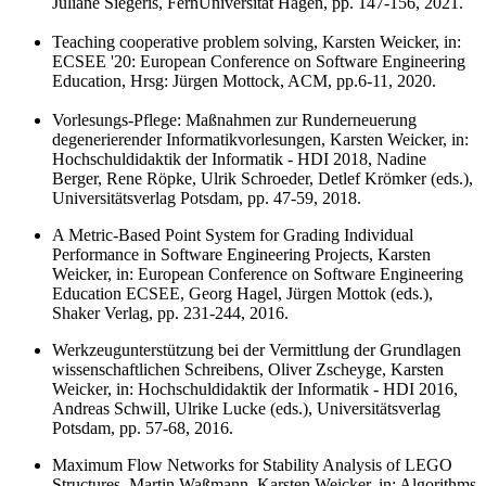
Juliane Siegeris, FernUniversität Hagen, pp. 147-156, 2021.
Teaching cooperative problem solving, Karsten Weicker, in:
ECSEE '20: European Conference on Software Engineering
Education, Hrsg: Jürgen Mottock, ACM, pp.6-11, 2020.
Vorlesungs-Pflege: Maßnahmen zur Runderneuerung
degenerierender Informatikvorlesungen, Karsten Weicker, in:
Hochschuldidaktik der Informatik - HDI 2018, Nadine
Berger, Rene Röpke, Ulrik Schroeder, Detlef Krömker (eds.),
Universitätsverlag Potsdam, pp. 47-59, 2018.
A Metric-Based Point System for Grading Individual
Performance in Software Engineering Projects, Karsten
Weicker, in: European Conference on Software Engineering
Education ECSEE, Georg Hagel, Jürgen Mottok (eds.),
Shaker Verlag, pp. 231-244, 2016.
Werkzeugunterstützung bei der Vermittlung der Grundlagen
wissenschaftlichen Schreibens, Oliver Zscheyge, Karsten
Weicker, in: Hochschuldidaktik der Informatik - HDI 2016,
Andreas Schwill, Ulrike Lucke (eds.), Universitätsverlag
Potsdam, pp. 57-68, 2016.
Maximum Flow Networks for Stability Analysis of LEGO
Structures, Martin Waßmann, Karsten Weicker, in: Algorithms