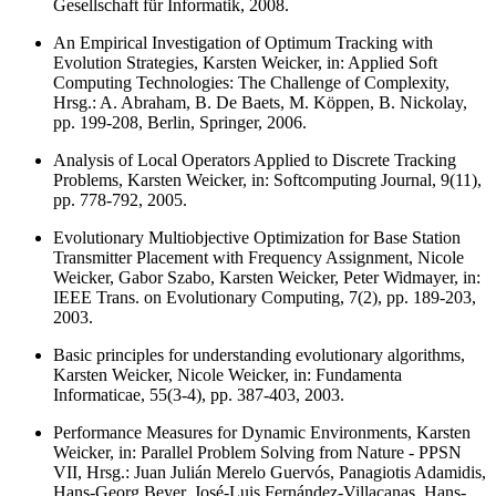
Gesellschaft für Informatik, 2008.
An Empirical Investigation of Optimum Tracking with
Evolution Strategies, Karsten Weicker, in: Applied Soft
Computing Technologies: The Challenge of Complexity,
Hrsg.: A. Abraham, B. De Baets, M. Köppen, B. Nickolay,
pp. 199-208, Berlin, Springer, 2006.
Analysis of Local Operators Applied to Discrete Tracking
Problems, Karsten Weicker, in: Softcomputing Journal, 9(11),
pp. 778-792, 2005.
Evolutionary Multiobjective Optimization for Base Station
Transmitter Placement with Frequency Assignment, Nicole
Weicker, Gabor Szabo, Karsten Weicker, Peter Widmayer, in:
IEEE Trans. on Evolutionary Computing, 7(2), pp. 189-203,
2003.
Basic principles for understanding evolutionary algorithms,
Karsten Weicker, Nicole Weicker, in: Fundamenta
Informaticae, 55(3-4), pp. 387-403, 2003.
Performance Measures for Dynamic Environments, Karsten
Weicker, in: Parallel Problem Solving from Nature - PPSN
VII, Hrsg.: Juan Julián Merelo Guervós, Panagiotis Adamidis,
Hans-Georg Beyer, José-Luis Fernández-Villacanas, Hans-