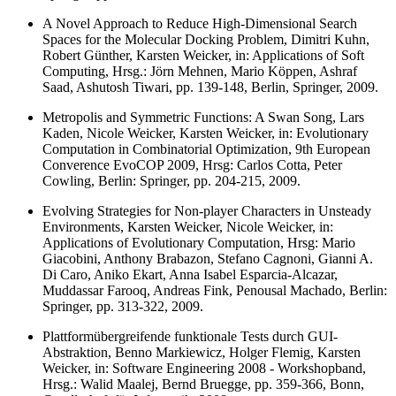
A Novel Approach to Reduce High-Dimensional Search
Spaces for the Molecular Docking Problem, Dimitri Kuhn,
Robert Günther, Karsten Weicker, in: Applications of Soft
Computing, Hrsg.: Jörn Mehnen, Mario Köppen, Ashraf
Saad, Ashutosh Tiwari, pp. 139-148, Berlin, Springer, 2009.
Metropolis and Symmetric Functions: A Swan Song, Lars
Kaden, Nicole Weicker, Karsten Weicker, in: Evolutionary
Computation in Combinatorial Optimization, 9th European
Converence EvoCOP 2009, Hrsg: Carlos Cotta, Peter
Cowling, Berlin: Springer, pp. 204-215, 2009.
Evolving Strategies for Non-player Characters in Unsteady
Environments, Karsten Weicker, Nicole Weicker, in:
Applications of Evolutionary Computation, Hrsg: Mario
Giacobini, Anthony Brabazon, Stefano Cagnoni, Gianni A.
Di Caro, Aniko Ekart, Anna Isabel Esparcia-Alcazar,
Muddassar Farooq, Andreas Fink, Penousal Machado, Berlin:
Springer, pp. 313-322, 2009.
Plattformübergreifende funktionale Tests durch GUI-
Abstraktion, Benno Markiewicz, Holger Flemig, Karsten
Weicker, in: Software Engineering 2008 - Workshopband,
Hrsg.: Walid Maalej, Bernd Bruegge, pp. 359-366, Bonn,