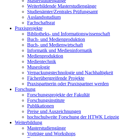
Masterstudiengänge
Weiterbildende Masterstudiengänge
Studienämter/Zentrales Prüfungsamt
Auslandsstudium
Fachschaftsrat
Praxisprojekte
Bibliotheks- und Informationswissenschaft
Buch- und Medienproduktion
Buch- und Medienwirtschaft
Informatik und Medieninformatik
Medienproduktion
Medientechnik
Museologie
Verpackungstechnologie und Nachhaltigkeit
Fächerübergreifende Projekte
Praxispartnerin oder Praxispartner werden
Forschung
Forschungsprojekte der Fakultät
Forschungsinstitute
Publikationen
Preise und Auszeichnungen
hochschulweite Forschung der HTWK Leipzig
Weiterbildung
Masterstudiengänge
Vorträge und Workshops