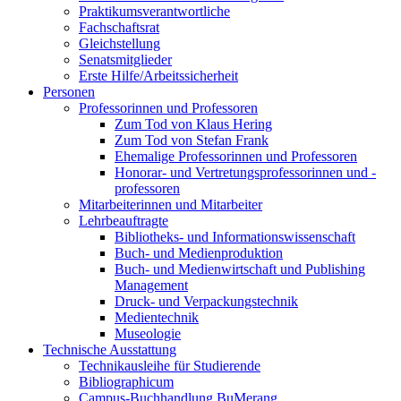
Praktikumsverantwortliche
Fachschaftsrat
Gleichstellung
Senatsmitglieder
Erste Hilfe/Arbeitssicherheit
Personen
Professorinnen und Professoren
Zum Tod von Klaus Hering
Zum Tod von Stefan Frank
Ehemalige Professorinnen und Professoren
Honorar- und Vertretungsprofessorinnen und -
professoren
Mitarbeiterinnen und Mitarbeiter
Lehrbeauftragte
Bibliotheks- und Informationswissenschaft
Buch- und Medienproduktion
Buch- und Medienwirtschaft und Publishing
Management
Druck- und Verpackungstechnik
Medientechnik
Museologie
Technische Ausstattung
Technikausleihe für Studierende
Bibliographicum
Campus-Buchhandlung BuMerang