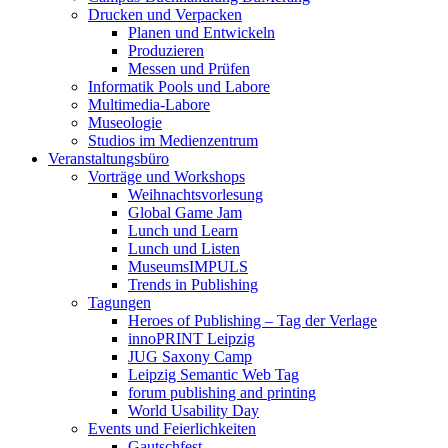
Drucken und Verpacken
Planen und Entwickeln
Produzieren
Messen und Prüfen
Informatik Pools und Labore
Multimedia-Labore
Museologie
Studios im Medienzentrum
Veranstaltungsbüro
Vorträge und Workshops
Weihnachtsvorlesung
Global Game Jam
Lunch und Learn
Lunch und Listen
MuseumsIMPULS
Trends in Publishing
Tagungen
Heroes of Publishing – Tag der Verlage
innoPRINT Leipzig
JUG Saxony Camp
Leipzig Semantic Web Tag
forum publishing and printing
World Usability Day
Events und Feierlichkeiten
Gautschfest