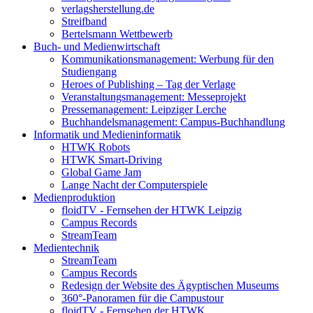
verlagsherstellung.de
Streifband
Bertelsmann Wettbewerb
Buch- und Medienwirtschaft
Kommunikationsmanagement: Werbung für den
Studiengang
Heroes of Publishing – Tag der Verlage
Veranstaltungsmanagement: Messeprojekt
Pressemanagement: Leipziger Lerche
Buchhandelsmanagement: Campus-Buchhandlung
Informatik und Medieninformatik
HTWK Robots
HTWK Smart-Driving
Global Game Jam
Lange Nacht der Computerspiele
Medienproduktion
floidTV - Fernsehen der HTWK Leipzig
Campus Records
StreamTeam
Medientechnik
StreamTeam
Campus Records
Redesign der Website des Ägyptischen Museums
360°-Panoramen für die Campustour
floidTV - Fernsehen der HTWK