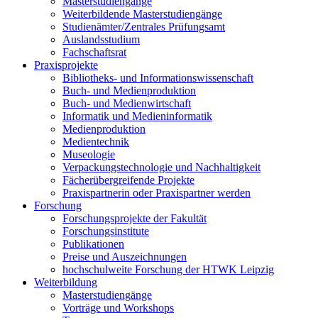
Masterstudiengänge
Weiterbildende Masterstudiengänge
Studienämter/Zentrales Prüfungsamt
Auslandsstudium
Fachschaftsrat
Praxisprojekte
Bibliotheks- und Informationswissenschaft
Buch- und Medienproduktion
Buch- und Medienwirtschaft
Informatik und Medieninformatik
Medienproduktion
Medientechnik
Museologie
Verpackungstechnologie und Nachhaltigkeit
Fächerübergreifende Projekte
Praxispartnerin oder Praxispartner werden
Forschung
Forschungsprojekte der Fakultät
Forschungsinstitute
Publikationen
Preise und Auszeichnungen
hochschulweite Forschung der HTWK Leipzig
Weiterbildung
Masterstudiengänge
Vorträge und Workshops