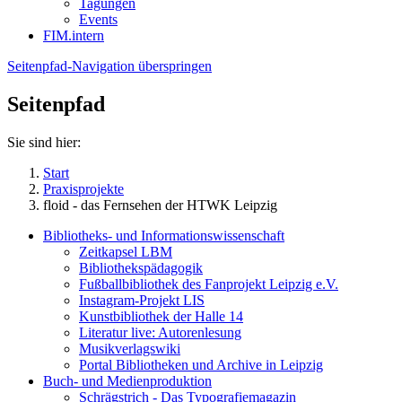
Tagungen
Events
FIM.intern
Seitenpfad-Navigation überspringen
Seitenpfad
Sie sind hier:
Start
Praxisprojekte
floid - das Fernsehen der HTWK Leipzig
Bibliotheks- und Informationswissenschaft
Zeitkapsel LBM
Bibliothekspädagogik
Fußballbibliothek des Fanprojekt Leipzig e.V.
Instagram-Projekt LIS
Kunstbibliothek der Halle 14
Literatur live: Autorenlesung
Musikverlagswiki
Portal Bibliotheken und Archive in Leipzig
Buch- und Medienproduktion
Schrägstrich - Das Typografiemagazin