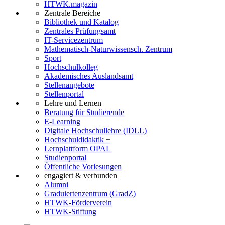
HTWK.magazin
Zentrale Bereiche
Bibliothek und Katalog
Zentrales Prüfungsamt
IT-Servicezentrum
Mathematisch-Naturwissensch. Zentrum
Sport
Hochschulkolleg
Akademisches Auslandsamt
Stellenangebote
Stellenportal
Lehre und Lernen
Beratung für Studierende
E-Learning
Digitale Hochschullehre (IDLL)
Hochschuldidaktik +
Lernplattform OPAL
Studienportal
Öffentliche Vorlesungen
engagiert & verbunden
Alumni
Graduiertenzentrum (GradZ)
HTWK-Förderverein
HTWK-Stiftung