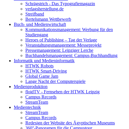
Schrägstrich - Das Typografiemagazin
verlagsherstellung.de
Streifband
Bertelsmann Wettbewerb
Buch- und Medienwirtschaft
Kommunikationsmanagement: Werbung für den
Studiengang
Heroes of Publishing – Tag der Verlage
Veranstaltungsmanagement: Messeprojekt
Pressemanagement: Leipziger Lerche
Buchhandelsmanagement: Campus-Buchhandlung
Informatik und Medieninformatik
HTWK Robots
HTWK Smart-Driving
Global Game Jam
Lange Nacht der Computerspiele
Medienproduktion
floidTV - Fernsehen der HTWK Leipzig
Campus Records
StreamTeam
Medientechnik
StreamTeam
Campus Records
Redesign der Website des Ägyptischen Museums
360°-Panoramen für die Campustour