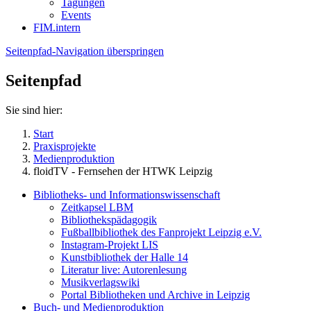
Tagungen
Events
FIM.intern
Seitenpfad-Navigation überspringen
Seitenpfad
Sie sind hier:
Start
Praxisprojekte
Medienproduktion
floidTV - Fernsehen der HTWK Leipzig
Bibliotheks- und Informationswissenschaft
Zeitkapsel LBM
Bibliothekspädagogik
Fußballbibliothek des Fanprojekt Leipzig e.V.
Instagram-Projekt LIS
Kunstbibliothek der Halle 14
Literatur live: Autorenlesung
Musikverlagswiki
Portal Bibliotheken und Archive in Leipzig
Buch- und Medienproduktion