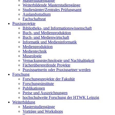
Masterstudiengänge
Weiterbildende Masterstudiengänge
Studienämter/Zentrales Prüfungsamt
Auslandsstudium
Fachschaftsrat
Praxisprojekte
Bibliotheks- und Informationswissenschaft
Buch- und Medienproduktion
Buch- und Medienwirtschaft
Informatik und Medieninformatik
Medienproduktion
Medientechnik
Museologie
Verpackungstechnologie und Nachhaltigkeit
Fächerübergreifende Projekte
Praxispartnerin oder Praxispartner werden
Forschung
Forschungsprojekte der Fakultät
Forschungsinstitute
Publikationen
Preise und Auszeichnungen
hochschulweite Forschung der HTWK Leipzig
Weiterbildung
Masterstudiengänge
Vorträge und Workshops