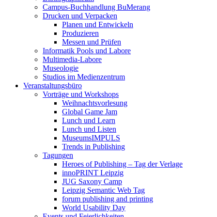
Campus-Buchhandlung BuMerang
Drucken und Verpacken
Planen und Entwickeln
Produzieren
Messen und Prüfen
Informatik Pools und Labore
Multimedia-Labore
Museologie
Studios im Medienzentrum
Veranstaltungsbüro
Vorträge und Workshops
Weihnachtsvorlesung
Global Game Jam
Lunch und Learn
Lunch und Listen
MuseumsIMPULS
Trends in Publishing
Tagungen
Heroes of Publishing – Tag der Verlage
innoPRINT Leipzig
JUG Saxony Camp
Leipzig Semantic Web Tag
forum publishing and printing
World Usability Day
Events und Feierlichkeiten