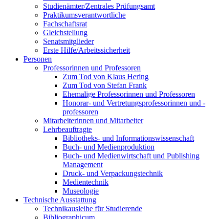
Studienämter/Zentrales Prüfungsamt
Praktikumsverantwortliche
Fachschaftsrat
Gleichstellung
Senatsmitglieder
Erste Hilfe/Arbeitssicherheit
Personen
Professorinnen und Professoren
Zum Tod von Klaus Hering
Zum Tod von Stefan Frank
Ehemalige Professorinnen und Professoren
Honorar- und Vertretungsprofessorinnen und -
professoren
Mitarbeiterinnen und Mitarbeiter
Lehrbeauftragte
Bibliotheks- und Informationswissenschaft
Buch- und Medienproduktion
Buch- und Medienwirtschaft und Publishing
Management
Druck- und Verpackungstechnik
Medientechnik
Museologie
Technische Ausstattung
Technikausleihe für Studierende
Bibliographicum