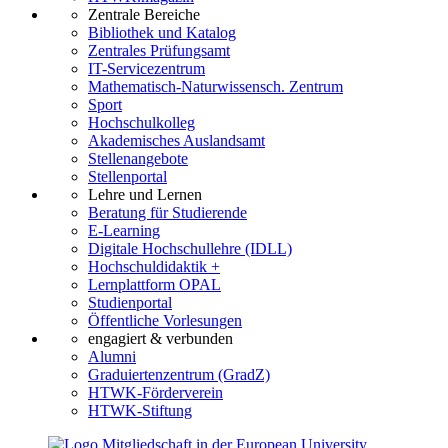
Zentrale Bereiche
Bibliothek und Katalog
Zentrales Prüfungsamt
IT-Servicezentrum
Mathematisch-Naturwissensch. Zentrum
Sport
Hochschulkolleg
Akademisches Auslandsamt
Stellenangebote
Stellenportal
Lehre und Lernen
Beratung für Studierende
E-Learning
Digitale Hochschullehre (IDLL)
Hochschuldidaktik +
Lernplattform OPAL
Studienportal
Öffentliche Vorlesungen
engagiert & verbunden
Alumni
Graduiertenzentrum (GradZ)
HTWK-Förderverein
HTWK-Stiftung