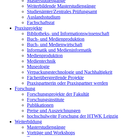
Masterstudiengänge
Weiterbildende Masterstudiengänge
Studienämter/Zentrales Prüfungsamt
Auslandsstudium
Fachschaftsrat
Praxisprojekte
Bibliotheks- und Informationswissenschaft
Buch- und Medienproduktion
Buch- und Medienwirtschaft
Informatik und Medieninformatik
Medienproduktion
Medientechnik
Museologie
Verpackungstechnologie und Nachhaltigkeit
Fächerübergreifende Projekte
Praxispartnerin oder Praxispartner werden
Forschung
Forschungsprojekte der Fakultät
Forschungsinstitute
Publikationen
Preise und Auszeichnungen
hochschulweite Forschung der HTWK Leipzig
Weiterbildung
Masterstudiengänge
Vorträge und Workshops