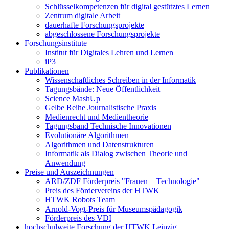
Schlüsselkompetenzen für digital gestütztes Lernen
Zentrum digitale Arbeit
dauerhafte Forschungsprojekte
abgeschlossene Forschungsprojekte
Forschungsinstitute
Institut für Digitales Lehren und Lernen
iP3
Publikationen
Wissenschaftliches Schreiben in der Informatik
Tagungsbände: Neue Öffentlichkeit
Science MashUp
Gelbe Reihe Journalistische Praxis
Medienrecht und Medientheorie
Tagungsband Technische Innovationen
Evolutionäre Algorithmen
Algorithmen und Datenstrukturen
Informatik als Dialog zwischen Theorie und
Anwendung
Preise und Auszeichnungen
ARD/ZDF Förderpreis "Frauen + Technologie"
Preis des Fördervereins der HTWK
HTWK Robots Team
Arnold-Vogt-Preis für Museumspädagogik
Förderpreis des VDI
hochschulweite Forschung der HTWK Leipzig