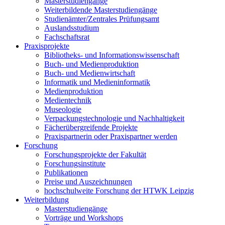
Masterstudiengänge
Weiterbildende Masterstudiengänge
Studienämter/Zentrales Prüfungsamt
Auslandsstudium
Fachschaftsrat
Praxisprojekte
Bibliotheks- und Informationswissenschaft
Buch- und Medienproduktion
Buch- und Medienwirtschaft
Informatik und Medieninformatik
Medienproduktion
Medientechnik
Museologie
Verpackungstechnologie und Nachhaltigkeit
Fächerübergreifende Projekte
Praxispartnerin oder Praxispartner werden
Forschung
Forschungsprojekte der Fakultät
Forschungsinstitute
Publikationen
Preise und Auszeichnungen
hochschulweite Forschung der HTWK Leipzig
Weiterbildung
Masterstudiengänge
Vorträge und Workshops