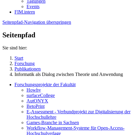
Tagungen
Events
FIM.intern
Seitenpfad-Navigation überspringen
Seitenpfad
Sie sind hier:
Start
Forschung
Publikationen
Informatik als Dialog zwischen Theorie und Anwendung
Forschungsprojekte der Fakultät
Howhy
surfaceCollege
AutONYX
BetoPrint
E-Assessment - Verbundprojekt zur Digitalisierung der
Hochschullehre
Games-Branche in Sachsen
Workflow-Management-Systeme für Open-Access-
Hochschulverlage