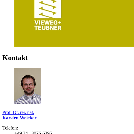
Kontakt
Prof. Dr. rer. nat.
Karsten Weicker
Telefon:
+49 341 3076-6395