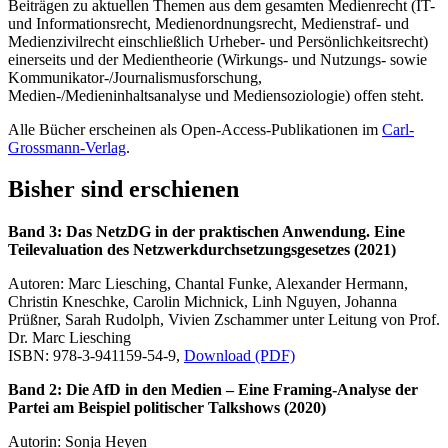
Beiträgen zu aktuellen Themen aus dem gesamten Medienrecht (IT-
und Informationsrecht, Medienordnungsrecht, Medienstraf- und
Medienzivilrecht einschließlich Urheber- und Persönlichkeitsrecht)
einerseits und der Medientheorie (Wirkungs- und Nutzungs- sowie
Kommunikator-/Journalismusforschung,
Medien-/Medieninhaltsanalyse und Mediensoziologie) offen steht.
Alle Bücher erscheinen als Open-Access-Publikationen im
Carl-
Grossmann-Verlag
.
Bisher sind erschienen
Band 3: Das NetzDG in der praktischen Anwendung. Eine
Teilevaluation des Netzwerkdurchsetzungsgesetzes (2021)
Autoren: Marc Liesching, Chantal Funke, Alexander Hermann,
Christin Kneschke, Carolin Michnick, Linh Nguyen, Johanna
Prüßner, Sarah Rudolph, Vivien Zschammer unter Leitung von Prof.
Dr. Marc Liesching
ISBN: 978-3-941159-54-9,
Download (PDF)
Band 2: Die AfD in den Medien – Eine Framing-Analyse der
Partei am Beispiel politischer Talkshows (2020)
Autorin: Sonja Heyen