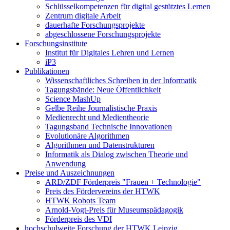
Schlüsselkompetenzen für digital gestütztes Lernen
Zentrum digitale Arbeit
dauerhafte Forschungsprojekte
abgeschlossene Forschungsprojekte
Forschungsinstitute
Institut für Digitales Lehren und Lernen
iP3
Publikationen
Wissenschaftliches Schreiben in der Informatik
Tagungsbände: Neue Öffentlichkeit
Science MashUp
Gelbe Reihe Journalistische Praxis
Medienrecht und Medientheorie
Tagungsband Technische Innovationen
Evolutionäre Algorithmen
Algorithmen und Datenstrukturen
Informatik als Dialog zwischen Theorie und
Anwendung
Preise und Auszeichnungen
ARD/ZDF Förderpreis "Frauen + Technologie"
Preis des Fördervereins der HTWK
HTWK Robots Team
Arnold-Vogt-Preis für Museumspädagogik
Förderpreis des VDI
hochschulweite Forschung der HTWK Leipzig