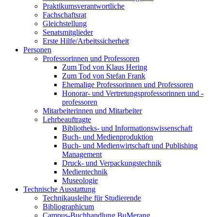
Praktikumsverantwortliche
Fachschaftsrat
Gleichstellung
Senatsmitglieder
Erste Hilfe/Arbeitssicherheit
Personen
Professorinnen und Professoren
Zum Tod von Klaus Hering
Zum Tod von Stefan Frank
Ehemalige Professorinnen und Professoren
Honorar- und Vertretungsprofessorinnen und -
professoren
Mitarbeiterinnen und Mitarbeiter
Lehrbeauftragte
Bibliotheks- und Informationswissenschaft
Buch- und Medienproduktion
Buch- und Medienwirtschaft und Publishing
Management
Druck- und Verpackungstechnik
Medientechnik
Museologie
Technische Ausstattung
Technikausleihe für Studierende
Bibliographicum
Campus-Buchhandlung BuMerang