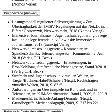
(Nomos Verlag)
Buchbeiträge (Auswahl)
Lösungsmodell regulierter Selbstregulierung – Zur
Übertragbarkeit der JMStV-Regelungen auf das NetzD, in:
Eifert / Gostomzyk, Netzwerkrecht, 2018 (Nomos Verlag)
Immersiver Journalismus – Jugendschutzregulierung de lege
lata und de lege ferenda in: v. Lewinski: Immersiver
Journalismus, 2018 (transcipt Verlag)
Netzwerkdurchsetzungsgesetz – Kommentar, in:
Spindler/Schmitz, Telemediengesetz – Kommentar, 2. Aufl.
2018 (Verlag C.H. Beck)
Netzwerkdurchsetzungsgesetz – Erläuterungen, in
Erbs/Kohlhaas, Strafrechtliche Nebengesetze, Stand 3/2018
(Verlag C.H. Beck)
Strafrecht und Jugendschutz in virtuellen Welten, in:
Taeger/Buchner/Habel/Schubert (Hrsg.): Rechtsfragen
virtueller Welten, 2010, S. 83 ff.
Anforderungen an Gewinnspiele im Rundfunk und in
Telemedien, in: KJM-Schriftenreihe, Band I, 2009, S. 203 ff.
Medienrecht, in: Schorb/Anfang/Demmler (Hrsg.):
Grundbegriffe Medienpädagogik, 2009, S. 217 bis 221
Beiträge in Fachzeitschriften (Auswahl)