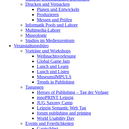
Drucken und Verpacken
Planen und Entwickeln
Produzieren
Messen und Prüfen
Informatik Pools und Labore
Multimedia-Labore
Museologie
Studios im Medienzentrum
Veranstaltungsbüro
Vorträge und Workshops
Weihnachtsvorlesung
Global Game Jam
Lunch und Learn
Lunch und Listen
MuseumsIMPULS
Trends in Publishing
Tagungen
Heroes of Publishing – Tag der Verlage
innoPRINT Leipzig
JUG Saxony Camp
Leipzig Semantic Web Tag
forum publishing and printing
World Usability Day
Events und Feierlichkeiten
Gautschfest