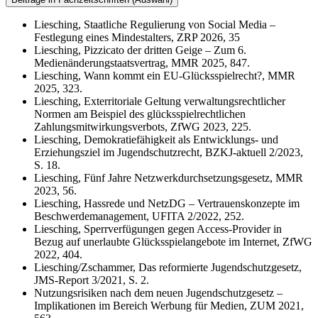
Liesching, Staatliche Regulierung von Social Media –
Festlegung eines Mindestalters, ZRP 2026, 35
Liesching, Pizzicato der dritten Geige – Zum 6.
Medienänderungstaatsvertrag, MMR 2025, 847.
Liesching, Wann kommt ein EU-Glücksspielrecht?, MMR
2025, 323.
Liesching, Exterritoriale Geltung verwaltungsrechtlicher
Normen am Beispiel des glücksspielrechtlichen
Zahlungsmitwirkungsverbots, ZfWG 2023, 225.
Liesching, Demokratiefähigkeit als Entwicklungs- und
Erziehungsziel im Jugendschutzrecht, BZKJ-aktuell 2/2023,
S. 18.
Liesching, Fünf Jahre Netzwerkdurchsetzungsgesetz, MMR
2023, 56.
Liesching, Hassrede und NetzDG – Vertrauenskonzepte im
Beschwerdemanagement, UFITA 2/2022, 252.
Liesching, Sperrverfügungen gegen Access-Provider in
Bezug auf unerlaubte Glücksspielangebote im Internet, ZfWG
2022, 404.
Liesching/Zschammer, Das reformierte Jugendschutzgesetz,
JMS-Report 3/2021, S. 2.
Nutzungsrisiken nach dem neuen Jugendschutzgesetz –
Implikationen im Bereich Werbung für Medien, ZUM 2021,