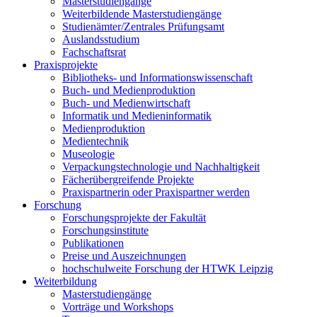
Masterstudiengänge
Weiterbildende Masterstudiengänge
Studienämter/Zentrales Prüfungsamt
Auslandsstudium
Fachschaftsrat
Praxisprojekte
Bibliotheks- und Informationswissenschaft
Buch- und Medienproduktion
Buch- und Medienwirtschaft
Informatik und Medieninformatik
Medienproduktion
Medientechnik
Museologie
Verpackungstechnologie und Nachhaltigkeit
Fächerübergreifende Projekte
Praxispartnerin oder Praxispartner werden
Forschung
Forschungsprojekte der Fakultät
Forschungsinstitute
Publikationen
Preise und Auszeichnungen
hochschulweite Forschung der HTWK Leipzig
Weiterbildung
Masterstudiengänge
Vorträge und Workshops