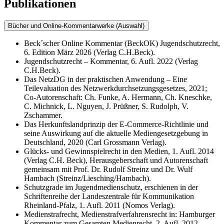
Publikationen
Bücher und Online-Kommentarwerke (Auswahl)
Beck´scher Online Kommentar (BeckOK) Jugendschutzrecht,
6. Edition März 2026 (Verlag C.H.Beck).
Jugendschutzrecht – Kommentar, 6. Aufl. 2022 (Verlag
C.H.Beck).
Das NetzDG in der praktischen Anwendung – Eine
Teilevaluation des Netzwerkdurchsetzungsgesetzes, 2021;
Co-Autorenschaft: Ch. Funke, A. Hermann, Ch. Kneschke,
C. Michnick, L. Nguyen, J. Prüßner, S. Rudolph, V.
Zschammer.
Das Herkunftslandprinzip der E‐Commerce-Richtlinie und
seine Auswirkung auf die aktuelle Mediengesetzgebung in
Deutschland, 2020 (Carl Grossmann Verlag).
Glücks- und Gewinnspielrecht in den Medien, 1. Aufl. 2014
(Verlag C.H. Beck), Herausgeberschaft und Autorenschaft
gemeinsam mit Prof. Dr. Rudolf Streinz und Dr. Wulf
Hambach (Streinz/Liesching/Hambach).
Schutzgrade im Jugendmedienschutz, erschienen in der
Schriftenreihe der Landeszentrale für Kommunikation
Rheinland-Pfalz, 1. Aufl. 2011 (Nomos Verlag).
Medienstrafrecht, Medienstrafverfahrensrecht in: Hamburger
Kommentar zum Gesamten Medienrecht, 2. Aufl. 2012