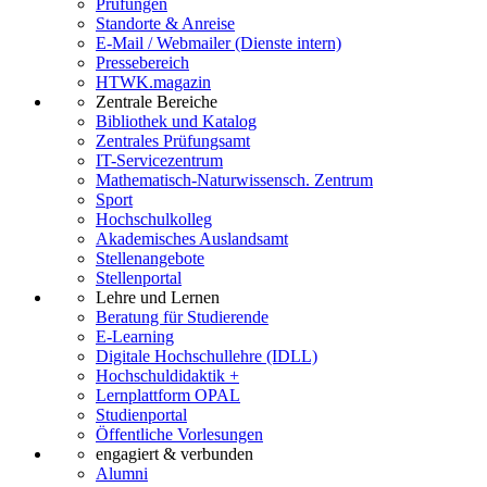
Prüfungen
Standorte & Anreise
E-Mail / Webmailer (Dienste intern)
Pressebereich
HTWK.magazin
Zentrale Bereiche
Bibliothek und Katalog
Zentrales Prüfungsamt
IT-Servicezentrum
Mathematisch-Naturwissensch. Zentrum
Sport
Hochschulkolleg
Akademisches Auslandsamt
Stellenangebote
Stellenportal
Lehre und Lernen
Beratung für Studierende
E-Learning
Digitale Hochschullehre (IDLL)
Hochschuldidaktik +
Lernplattform OPAL
Studienportal
Öffentliche Vorlesungen
engagiert & verbunden
Alumni