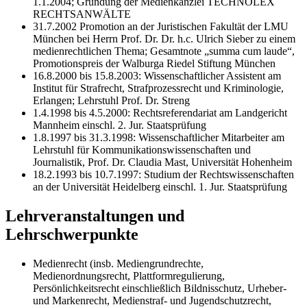
1.1.2004; Gründung der Medienkanzlei TECHNOLEX
RECHTSANWÄLTE
31.7.2002 Promotion an der Juristischen Fakultät der LMU
München bei Herrn Prof. Dr. Dr. h.c. Ulrich Sieber zu einem
medienrechtlichen Thema; Gesamtnote „summa cum laude“,
Promotionspreis der Walburga Riedel Stiftung München
16.8.2000 bis 15.8.2003: Wissenschaftlicher Assistent am
Institut für Strafrecht, Strafprozessrecht und Kriminologie,
Erlangen; Lehrstuhl Prof. Dr. Streng
1.4.1998 bis 4.5.2000: Rechtsreferendariat am Landgericht
Mannheim einschl. 2. Jur. Staatsprüfung
1.8.1997 bis 31.3.1998: Wissenschaftlicher Mitarbeiter am
Lehrstuhl für Kommunikationswissenschaften und
Journalistik, Prof. Dr. Claudia Mast, Universität Hohenheim
18.2.1993 bis 10.7.1997: Studium der Rechtswissenschaften
an der Universität Heidelberg einschl. 1. Jur. Staatsprüfung
Lehrveranstaltungen und
Lehrschwerpunkte
Medienrecht (insb. Mediengrundrechte,
Medienordnungsrecht, Plattformregulierung,
Persönlichkeitsrecht einschließlich Bildnisschutz, Urheber-
und Markenrecht, Medienstraf- und Jugendschutzrecht,