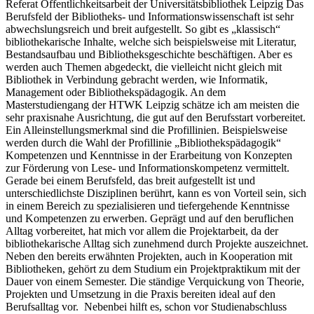
Referat Öffentlichkeitsarbeit der Universitätsbibliothek Leipzig Das
Berufsfeld der Bibliotheks- und Informationswissenschaft ist sehr
abwechslungsreich und breit aufgestellt. So gibt es „klassisch“
bibliothekarische Inhalte, welche sich beispielsweise mit Literatur,
Bestandsaufbau und Bibliotheksgeschichte beschäftigen. Aber es
werden auch Themen abgedeckt, die vielleicht nicht gleich mit
Bibliothek in Verbindung gebracht werden, wie Informatik,
Management oder Bibliothekspädagogik. An dem
Masterstudiengang der HTWK Leipzig schätze ich am meisten die
sehr praxisnahe Ausrichtung, die gut auf den Berufsstart vorbereitet.
Ein Alleinstellungsmerkmal sind die Profillinien. Beispielsweise
werden durch die Wahl der Profillinie „Bibliothekspädagogik“
Kompetenzen und Kenntnisse in der Erarbeitung von Konzepten
zur Förderung von Lese- und Informationskompetenz vermittelt.
Gerade bei einem Berufsfeld, das breit aufgestellt ist und
unterschiedlichste Disziplinen berührt, kann es von Vorteil sein, sich
in einem Bereich zu spezialisieren und tiefergehende Kenntnisse
und Kompetenzen zu erwerben. Geprägt und auf den beruflichen
Alltag vorbereitet, hat mich vor allem die Projektarbeit, da der
bibliothekarische Alltag sich zunehmend durch Projekte auszeichnet.
Neben den bereits erwähnten Projekten, auch in Kooperation mit
Bibliotheken, gehört zu dem Studium ein Projektpraktikum mit der
Dauer von einem Semester. Die ständige Verquickung von Theorie,
Projekten und Umsetzung in die Praxis bereiten ideal auf den
Berufsalltag vor. Nebenbei hilft es, schon vor Studienabschluss