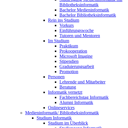
Bibliotheksinformatik
Bachelor Medieninformatik
Bachelor Bibliotheksinformatik
Rein ins Studium
Vorkurs
Einführungswoche
Tutoren und Mentoren
Im Studium
Praktikum
Prokooperation
Microsoft Imagine
Stipendien
Graduierungsarbeit
Promotion
Personen
Lehrende und Mitarbeiter
Beratung
Informatik vernetzt
Fachbereichstag Informatik
Alumni Informatik
Onlineservices
Medieninformatik/ Bibliotheksinformatik
Studium Informatik
Studium im Überblick