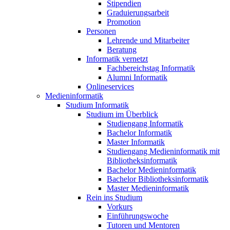
Stipendien
Graduierungsarbeit
Promotion
Personen
Lehrende und Mitarbeiter
Beratung
Informatik vernetzt
Fachbereichstag Informatik
Alumni Informatik
Onlineservices
Medieninformatik
Studium Informatik
Studium im Überblick
Studiengang Informatik
Bachelor Informatik
Master Informatik
Studiengang Medieninformatik mit
Bibliotheksinformatik
Bachelor Medieninformatik
Bachelor Bibliotheksinformatik
Master Medieninformatik
Rein ins Studium
Vorkurs
Einführungswoche
Tutoren und Mentoren