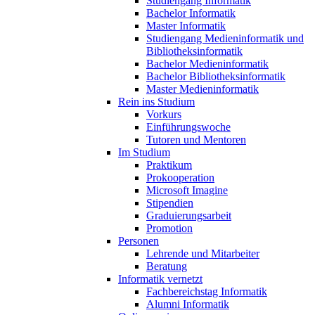
Studiengang Informatik
Bachelor Informatik
Master Informatik
Studiengang Medieninformatik und
Bibliotheksinformatik
Bachelor Medieninformatik
Bachelor Bibliotheksinformatik
Master Medieninformatik
Rein ins Studium
Vorkurs
Einführungswoche
Tutoren und Mentoren
Im Studium
Praktikum
Prokooperation
Microsoft Imagine
Stipendien
Graduierungsarbeit
Promotion
Personen
Lehrende und Mitarbeiter
Beratung
Informatik vernetzt
Fachbereichstag Informatik
Alumni Informatik