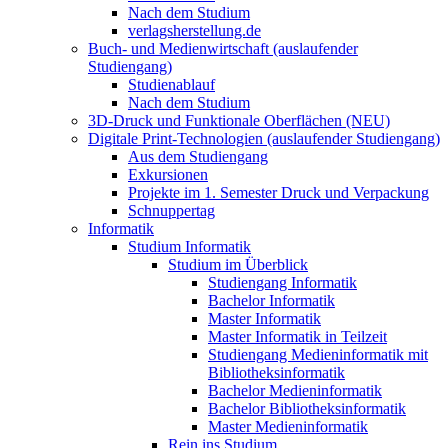
Nach dem Studium
verlagsherstellung.de
Buch- und Medienwirtschaft (auslaufender
Studiengang)
Studienablauf
Nach dem Studium
3D-Druck und Funktionale Oberflächen (NEU)
Digitale Print-Technologien (auslaufender Studiengang)
Aus dem Studiengang
Exkursionen
Projekte im 1. Semester Druck und Verpackung
Schnuppertag
Informatik
Studium Informatik
Studium im Überblick
Studiengang Informatik
Bachelor Informatik
Master Informatik
Master Informatik in Teilzeit
Studiengang Medieninformatik mit
Bibliotheksinformatik
Bachelor Medieninformatik
Bachelor Bibliotheksinformatik
Master Medieninformatik
Rein ins Studium