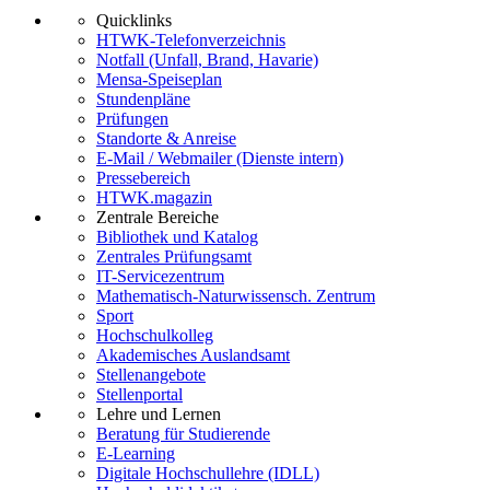
Quicklinks
HTWK-Telefonverzeichnis
Notfall (Unfall, Brand, Havarie)
Mensa-Speiseplan
Stundenpläne
Prüfungen
Standorte & Anreise
E-Mail / Webmailer (Dienste intern)
Pressebereich
HTWK.magazin
Zentrale Bereiche
Bibliothek und Katalog
Zentrales Prüfungsamt
IT-Servicezentrum
Mathematisch-Naturwissensch. Zentrum
Sport
Hochschulkolleg
Akademisches Auslandsamt
Stellenangebote
Stellenportal
Lehre und Lernen
Beratung für Studierende
E-Learning
Digitale Hochschullehre (IDLL)