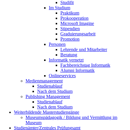
Studifit
Im Studium
Praktikum
Prokooperation
Microsoft Imagine
Stipendien
Graduierungsarbeit
Promotion
Personen
Lehrende und Mitarbeiter
Beratung
Informatik vernetzt
Fachbereichstag Informatik
Alumni Informatik
Onlineservices
Medienmanagement
Studienablauf
Nach dem Studium
Publishing Management
Studienablauf
Nach dem Studium
Weiterbildende Masterstudiengänge
Museumspädagogik / Bildung und Vermittlung im
Museum
Studienämter/Zentrales Prüfungsamt