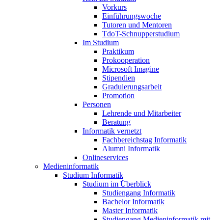
Vorkurs
Einführungswoche
Tutoren und Mentoren
TdoT-Schnupperstudium
Im Studium
Praktikum
Prokooperation
Microsoft Imagine
Stipendien
Graduierungsarbeit
Promotion
Personen
Lehrende und Mitarbeiter
Beratung
Informatik vernetzt
Fachbereichstag Informatik
Alumni Informatik
Onlineservices
Medieninformatik
Studium Informatik
Studium im Überblick
Studiengang Informatik
Bachelor Informatik
Master Informatik
Studiengang Medieninformatik mit