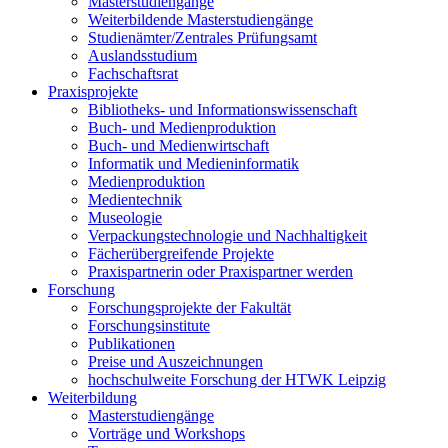
Masterstudiengänge
Weiterbildende Masterstudiengänge
Studienämter/Zentrales Prüfungsamt
Auslandsstudium
Fachschaftsrat
Praxisprojekte
Bibliotheks- und Informationswissenschaft
Buch- und Medienproduktion
Buch- und Medienwirtschaft
Informatik und Medieninformatik
Medienproduktion
Medientechnik
Museologie
Verpackungstechnologie und Nachhaltigkeit
Fächerübergreifende Projekte
Praxispartnerin oder Praxispartner werden
Forschung
Forschungsprojekte der Fakultät
Forschungsinstitute
Publikationen
Preise und Auszeichnungen
hochschulweite Forschung der HTWK Leipzig
Weiterbildung
Masterstudiengänge
Vorträge und Workshops