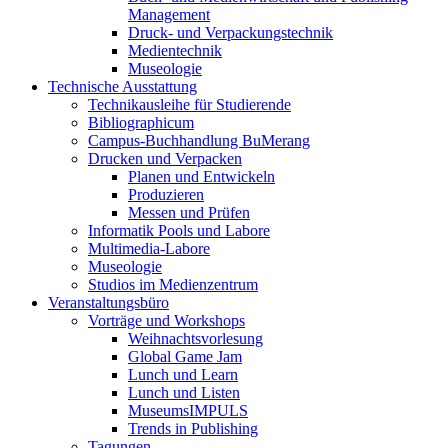
Management
Druck- und Verpackungstechnik
Medientechnik
Museologie
Technische Ausstattung
Technikausleihe für Studierende
Bibliographicum
Campus-Buchhandlung BuMerang
Drucken und Verpacken
Planen und Entwickeln
Produzieren
Messen und Prüfen
Informatik Pools und Labore
Multimedia-Labore
Museologie
Studios im Medienzentrum
Veranstaltungsbüro
Vorträge und Workshops
Weihnachtsvorlesung
Global Game Jam
Lunch und Learn
Lunch und Listen
MuseumsIMPULS
Trends in Publishing
Tagungen