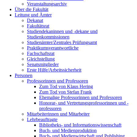
Veranstaltungsarchiv
Über die Fakultät
Leitung und Ämter
Dekanat
Fakultätsrat
Studiendekaninnen und -dekane und
Studienkommissionen
Studienämter/Zentrales Prüfungsamt
Praktikumsverantwortliche
Fachschaftsrat
Gleichstellung
Senatsmitglieder
Erste Hilfe/Arbeitssicherheit
Personen
Professorinnen und Professoren
Zum Tod von Klaus Hering
Zum Tod von Stefan Frank
Ehemalige Professorinnen und Professoren
Honorar- und Vertretungsprofessorinnen und -
professoren
Mitarbeiterinnen und Mitarbeiter
Lehrbeauftragte
Bibliotheks- und Informationswissenschaft
Buch- und Medienproduktion
Buch- und Medienwirtschaft und Publishing