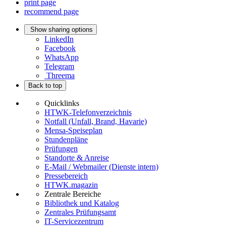
print page
recommend page
Show sharing options
LinkedIn
Facebook
WhatsApp
Telegram
Threema
Back to top
Quicklinks
HTWK-Telefonverzeichnis
Notfall (Unfall, Brand, Havarie)
Mensa-Speiseplan
Stundenpläne
Prüfungen
Standorte & Anreise
E-Mail / Webmailer (Dienste intern)
Pressebereich
HTWK.magazin
Zentrale Bereiche
Bibliothek und Katalog
Zentrales Prüfungsamt
IT-Servicezentrum