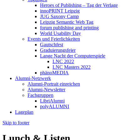
Heroes of Publishing – Tag der Verlage
innoPRINT Leipzig
JUG Saxony Camp
Leipzig Semantic Web Tag
forum publishing and printing
World Usability Day
Events und Feierlichkeiten
Gautschfest
Graduierungsfeier
Lange Nacht der Computerspiele
LNC 2022
LNC Masters 2022
phänoMEDIA
Alumni-Netzwerk
Alumni-Portrait einreichen
Alumni-Newsletter
Fachgruppen
LibriAlumni
polyALUMNI
Lageplan
Skip to footer
Lunch & Listen