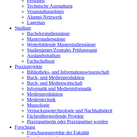
Personen
Technische Ausstattung
Veranstaltungsbüro
Alumni-Netzwerk
Lageplan
Studium
Bachelorstudiengänge
Masterstudiengänge
Weiterbildende Masterstudiengänge
Studienämter/Zentrales Prüfungsamt
Auslandsstudium
Fachschaftsrat
Praxisprojekte
Bibliotheks- und Informationswissenschaft
Buch- und Medienproduktion
Buch- und Medienwirtschaft
Informatik und Medieninformatik
Medienproduktion
Medientechnik
Museologie
Verpackungstechnologie und Nachhaltigkeit
Fächerübergreifende Projekte
Praxispartnerin oder Praxispartner werden
Forschung
Forschungsprojekte der Fakultät