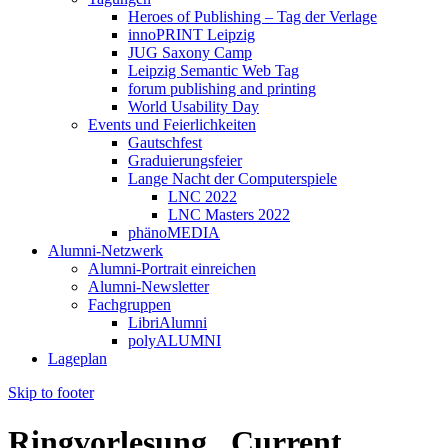
Heroes of Publishing – Tag der Verlage
innoPRINT Leipzig
JUG Saxony Camp
Leipzig Semantic Web Tag
forum publishing and printing
World Usability Day
Events und Feierlichkeiten
Gautschfest
Graduierungsfeier
Lange Nacht der Computerspiele
LNC 2022
LNC Masters 2022
phänoMEDIA
Alumni-Netzwerk
Alumni-Portrait einreichen
Alumni-Newsletter
Fachgruppen
LibriAlumni
polyALUMNI
Lageplan
Skip to footer
Ringvorlesung „Current