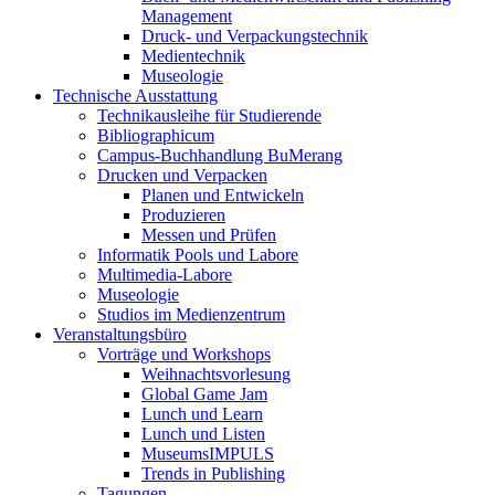
Management
Druck- und Verpackungstechnik
Medientechnik
Museologie
Technische Ausstattung
Technikausleihe für Studierende
Bibliographicum
Campus-Buchhandlung BuMerang
Drucken und Verpacken
Planen und Entwickeln
Produzieren
Messen und Prüfen
Informatik Pools und Labore
Multimedia-Labore
Museologie
Studios im Medienzentrum
Veranstaltungsbüro
Vorträge und Workshops
Weihnachtsvorlesung
Global Game Jam
Lunch und Learn
Lunch und Listen
MuseumsIMPULS
Trends in Publishing
Tagungen