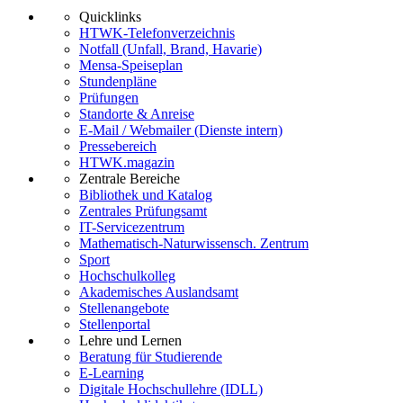
Quicklinks
HTWK-Telefonverzeichnis
Notfall (Unfall, Brand, Havarie)
Mensa-Speiseplan
Stundenpläne
Prüfungen
Standorte & Anreise
E-Mail / Webmailer (Dienste intern)
Pressebereich
HTWK.magazin
Zentrale Bereiche
Bibliothek und Katalog
Zentrales Prüfungsamt
IT-Servicezentrum
Mathematisch-Naturwissensch. Zentrum
Sport
Hochschulkolleg
Akademisches Auslandsamt
Stellenangebote
Stellenportal
Lehre und Lernen
Beratung für Studierende
E-Learning
Digitale Hochschullehre (IDLL)