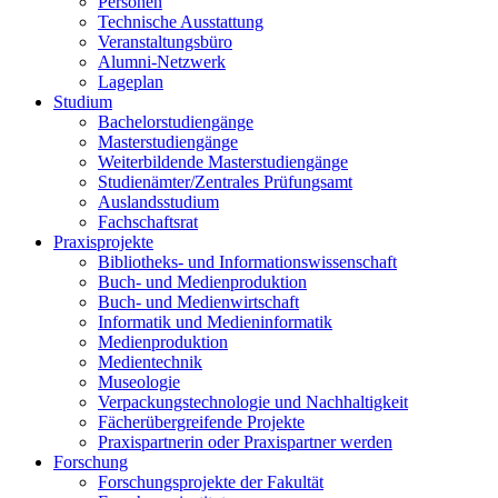
Personen
Technische Ausstattung
Veranstaltungsbüro
Alumni-Netzwerk
Lageplan
Studium
Bachelorstudiengänge
Masterstudiengänge
Weiterbildende Masterstudiengänge
Studienämter/Zentrales Prüfungsamt
Auslandsstudium
Fachschaftsrat
Praxisprojekte
Bibliotheks- und Informationswissenschaft
Buch- und Medienproduktion
Buch- und Medienwirtschaft
Informatik und Medieninformatik
Medienproduktion
Medientechnik
Museologie
Verpackungstechnologie und Nachhaltigkeit
Fächerübergreifende Projekte
Praxispartnerin oder Praxispartner werden
Forschung
Forschungsprojekte der Fakultät