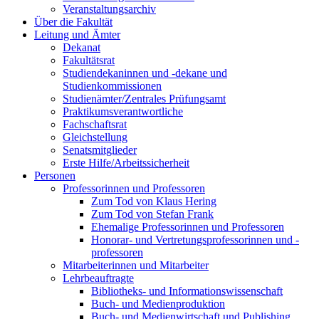
Veranstaltungsarchiv
Über die Fakultät
Leitung und Ämter
Dekanat
Fakultätsrat
Studiendekaninnen und -dekane und
Studienkommissionen
Studienämter/Zentrales Prüfungsamt
Praktikumsverantwortliche
Fachschaftsrat
Gleichstellung
Senatsmitglieder
Erste Hilfe/Arbeitssicherheit
Personen
Professorinnen und Professoren
Zum Tod von Klaus Hering
Zum Tod von Stefan Frank
Ehemalige Professorinnen und Professoren
Honorar- und Vertretungsprofessorinnen und -
professoren
Mitarbeiterinnen und Mitarbeiter
Lehrbeauftragte
Bibliotheks- und Informationswissenschaft
Buch- und Medienproduktion
Buch- und Medienwirtschaft und Publishing