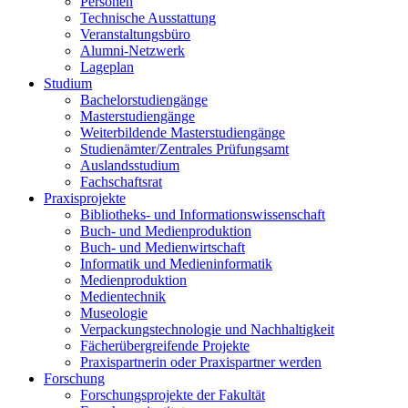
Personen
Technische Ausstattung
Veranstaltungsbüro
Alumni-Netzwerk
Lageplan
Studium
Bachelorstudiengänge
Masterstudiengänge
Weiterbildende Masterstudiengänge
Studienämter/Zentrales Prüfungsamt
Auslandsstudium
Fachschaftsrat
Praxisprojekte
Bibliotheks- und Informationswissenschaft
Buch- und Medienproduktion
Buch- und Medienwirtschaft
Informatik und Medieninformatik
Medienproduktion
Medientechnik
Museologie
Verpackungstechnologie und Nachhaltigkeit
Fächerübergreifende Projekte
Praxispartnerin oder Praxispartner werden
Forschung
Forschungsprojekte der Fakultät