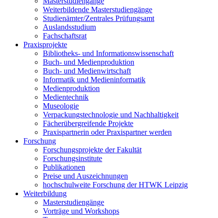
Masterstudiengänge
Weiterbildende Masterstudiengänge
Studienämter/Zentrales Prüfungsamt
Auslandsstudium
Fachschaftsrat
Praxisprojekte
Bibliotheks- und Informationswissenschaft
Buch- und Medienproduktion
Buch- und Medienwirtschaft
Informatik und Medieninformatik
Medienproduktion
Medientechnik
Museologie
Verpackungstechnologie und Nachhaltigkeit
Fächerübergreifende Projekte
Praxispartnerin oder Praxispartner werden
Forschung
Forschungsprojekte der Fakultät
Forschungsinstitute
Publikationen
Preise und Auszeichnungen
hochschulweite Forschung der HTWK Leipzig
Weiterbildung
Masterstudiengänge
Vorträge und Workshops