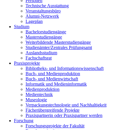
Personen
Technische Ausstattung
Veranstaltungsbüro
Alumni-Netzwerk
Lageplan
Studium
Bachelorstudiengänge
Masterstudiengänge
Weiterbildende Masterstudiengänge
Studienämter/Zentrales Prüfungsamt
Auslandsstudium
Fachschaftsrat
Praxisprojekte
Bibliotheks- und Informationswissenschaft
Buch- und Medienproduktion
Buch- und Medienwirtschaft
Informatik und Medieninformatik
Medienproduktion
Medientechnik
Museologie
Verpackungstechnologie und Nachhaltigkeit
Fächerübergreifende Projekte
Praxispartnerin oder Praxispartner werden
Forschung
Forschungsprojekte der Fakultät