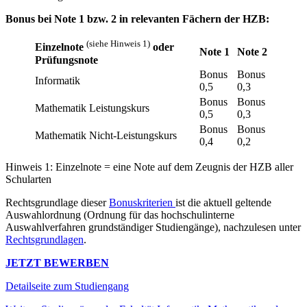
Bonus bei Note 1 bzw. 2 in relevanten Fächern der HZB:
(siehe Hinweis 1)
Einzelnote
oder
Note 1
Note 2
Prüfungsnote
Bonus
Bonus
Informatik
0,5
0,3
Bonus
Bonus
Mathematik Leistungskurs
0,5
0,3
Bonus
Bonus
Mathematik Nicht-Leistungskurs
0,4
0,2
Hinweis 1: Einzelnote = eine Note auf dem Zeugnis der HZB aller
Schularten
Rechtsgrundlage dieser
Bonuskriterien
ist die aktuell geltende
Auswahlordnung (Ordnung für das hochschulinterne
Auswahlverfahren grundständiger Studiengänge), nachzulesen unter
Rechtsgrundlagen
.
JETZT BEWERBEN
Detailseite zum Studiengang