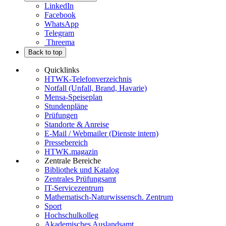
LinkedIn
Facebook
WhatsApp
Telegram
Threema
Back to top
Quicklinks
HTWK-Telefonverzeichnis
Notfall (Unfall, Brand, Havarie)
Mensa-Speiseplan
Stundenpläne
Prüfungen
Standorte & Anreise
E-Mail / Webmailer (Dienste intern)
Pressebereich
HTWK.magazin
Zentrale Bereiche
Bibliothek und Katalog
Zentrales Prüfungsamt
IT-Servicezentrum
Mathematisch-Naturwissensch. Zentrum
Sport
Hochschulkolleg
Akademisches Auslandsamt