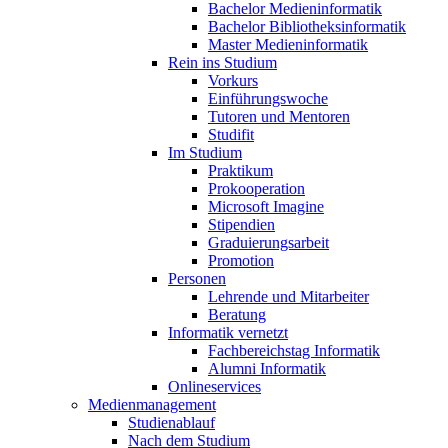
Bachelor Medieninformatik
Bachelor Bibliotheksinformatik
Master Medieninformatik
Rein ins Studium
Vorkurs
Einführungswoche
Tutoren und Mentoren
Studifit
Im Studium
Praktikum
Prokooperation
Microsoft Imagine
Stipendien
Graduierungsarbeit
Promotion
Personen
Lehrende und Mitarbeiter
Beratung
Informatik vernetzt
Fachbereichstag Informatik
Alumni Informatik
Onlineservices
Medienmanagement
Studienablauf
Nach dem Studium