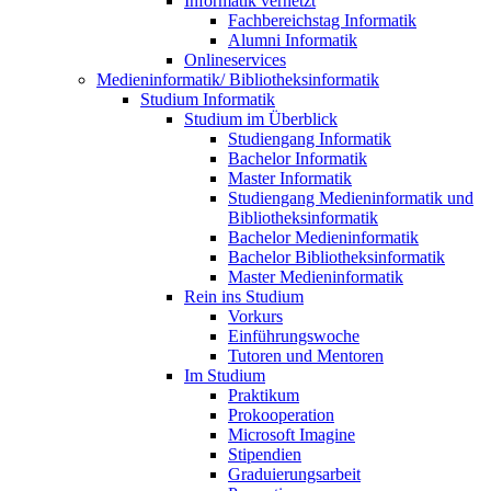
Informatik vernetzt
Fachbereichstag Informatik
Alumni Informatik
Onlineservices
Medieninformatik/ Bibliotheksinformatik
Studium Informatik
Studium im Überblick
Studiengang Informatik
Bachelor Informatik
Master Informatik
Studiengang Medieninformatik und
Bibliotheksinformatik
Bachelor Medieninformatik
Bachelor Bibliotheksinformatik
Master Medieninformatik
Rein ins Studium
Vorkurs
Einführungswoche
Tutoren und Mentoren
Im Studium
Praktikum
Prokooperation
Microsoft Imagine
Stipendien
Graduierungsarbeit