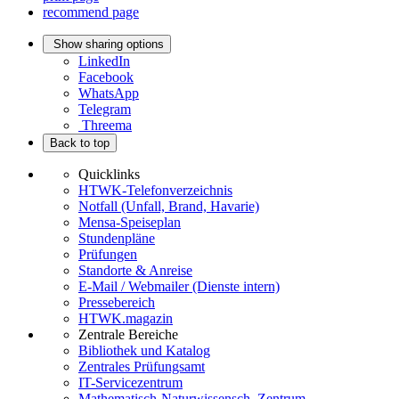
recommend page
Show sharing options
LinkedIn
Facebook
WhatsApp
Telegram
Threema
Back to top
Quicklinks
HTWK-Telefonverzeichnis
Notfall (Unfall, Brand, Havarie)
Mensa-Speiseplan
Stundenpläne
Prüfungen
Standorte & Anreise
E-Mail / Webmailer (Dienste intern)
Pressebereich
HTWK.magazin
Zentrale Bereiche
Bibliothek und Katalog
Zentrales Prüfungsamt
IT-Servicezentrum
Mathematisch-Naturwissensch. Zentrum