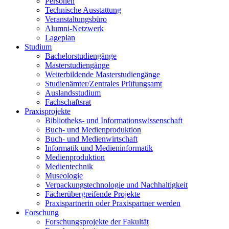
Personen
Technische Ausstattung
Veranstaltungsbüro
Alumni-Netzwerk
Lageplan
Studium
Bachelorstudiengänge
Masterstudiengänge
Weiterbildende Masterstudiengänge
Studienämter/Zentrales Prüfungsamt
Auslandsstudium
Fachschaftsrat
Praxisprojekte
Bibliotheks- und Informationswissenschaft
Buch- und Medienproduktion
Buch- und Medienwirtschaft
Informatik und Medieninformatik
Medienproduktion
Medientechnik
Museologie
Verpackungstechnologie und Nachhaltigkeit
Fächerübergreifende Projekte
Praxispartnerin oder Praxispartner werden
Forschung
Forschungsprojekte der Fakultät