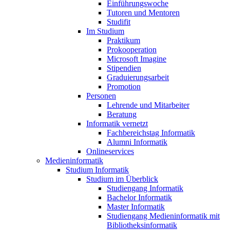
Einführungswoche
Tutoren und Mentoren
Studifit
Im Studium
Praktikum
Prokooperation
Microsoft Imagine
Stipendien
Graduierungsarbeit
Promotion
Personen
Lehrende und Mitarbeiter
Beratung
Informatik vernetzt
Fachbereichstag Informatik
Alumni Informatik
Onlineservices
Medieninformatik
Studium Informatik
Studium im Überblick
Studiengang Informatik
Bachelor Informatik
Master Informatik
Studiengang Medieninformatik mit
Bibliotheksinformatik