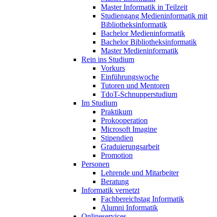
Master Informatik in Teilzeit
Studiengang Medieninformatik mit
Bibliotheksinformatik
Bachelor Medieninformatik
Bachelor Bibliotheksinformatik
Master Medieninformatik
Rein ins Studium
Vorkurs
Einführungswoche
Tutoren und Mentoren
TdoT-Schnupperstudium
Im Studium
Praktikum
Prokooperation
Microsoft Imagine
Stipendien
Graduierungsarbeit
Promotion
Personen
Lehrende und Mitarbeiter
Beratung
Informatik vernetzt
Fachbereichstag Informatik
Alumni Informatik
Onlineservices