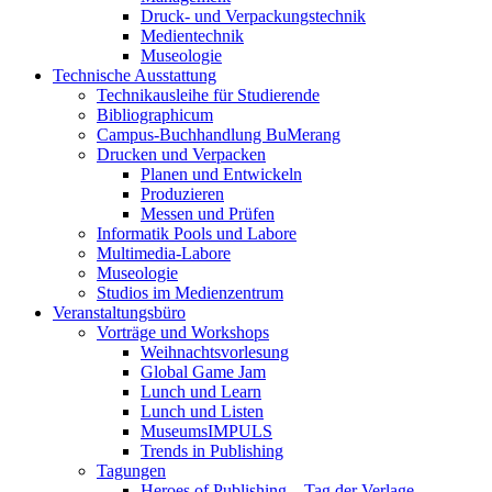
Druck- und Verpackungstechnik
Medientechnik
Museologie
Technische Ausstattung
Technikausleihe für Studierende
Bibliographicum
Campus-Buchhandlung BuMerang
Drucken und Verpacken
Planen und Entwickeln
Produzieren
Messen und Prüfen
Informatik Pools und Labore
Multimedia-Labore
Museologie
Studios im Medienzentrum
Veranstaltungsbüro
Vorträge und Workshops
Weihnachtsvorlesung
Global Game Jam
Lunch und Learn
Lunch und Listen
MuseumsIMPULS
Trends in Publishing
Tagungen
Heroes of Publishing – Tag der Verlage