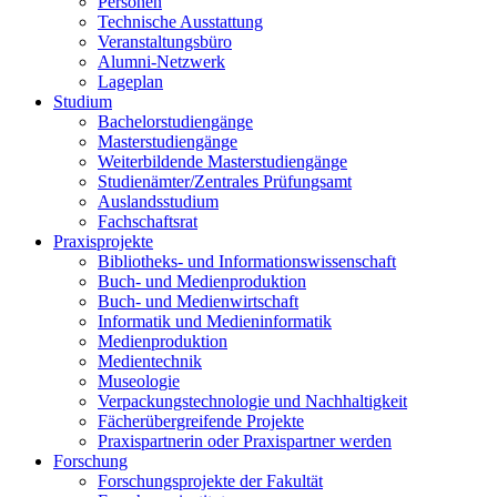
Personen
Technische Ausstattung
Veranstaltungsbüro
Alumni-Netzwerk
Lageplan
Studium
Bachelorstudiengänge
Masterstudiengänge
Weiterbildende Masterstudiengänge
Studienämter/Zentrales Prüfungsamt
Auslandsstudium
Fachschaftsrat
Praxisprojekte
Bibliotheks- und Informationswissenschaft
Buch- und Medienproduktion
Buch- und Medienwirtschaft
Informatik und Medieninformatik
Medienproduktion
Medientechnik
Museologie
Verpackungstechnologie und Nachhaltigkeit
Fächerübergreifende Projekte
Praxispartnerin oder Praxispartner werden
Forschung
Forschungsprojekte der Fakultät