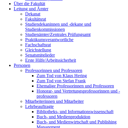
Über die Fakultät
Leitung und Ämter
Dekanat
Fakultätsrat
Studiendekaninnen und -dekane und
Studienkommissionen
Studienämter/Zentrales Prüfungsamt
Praktikumsverantwortliche
Fachschaftsrat
Gleichstellung
Senatsmitglieder
Erste Hilfe/Arbeitssicherheit
Personen
Professorinnen und Professoren
Zum Tod von Klaus Hering
Zum Tod von Stefan Frank
Ehemalige Professorinnen und Professoren
Honorar- und Vertretungsprofessorinnen und -
professoren
Mitarbeiterinnen und Mitarbeiter
Lehrbeauftragte
Bibliotheks- und Informationswissenschaft
Buch- und Medienproduktion
Buch- und Medienwirtschaft und Publishing
Management