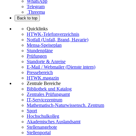
WhatsApp
Telegram
Threema
Back to top
Quicklinks
HTWK-Telefonverzeichnis
Notfall (Unfall, Brand, Havarie)
Mensa-Speiseplan
Stundenpläne
Prüfungen
Standorte & Anreise
E-Mail / Webmailer (Dienste intern)
Pressebereich
HTWK.magazin
Zentrale Bereiche
Bibliothek und Katalog
Zentrales Prüfungsamt
IT-Servicezentrum
Mathematisch-Naturwissensch. Zentrum
Sport
Hochschulkolleg
Akademisches Auslandsamt
Stellenangebote
Stellenportal