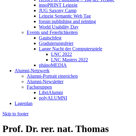
innoPRINT Leipzig
JUG Saxony Camp
Leipzig Semantic Web Tag
forum publishing and printing
World Usability Day
Events und Feierlichkeiten
Gautschfest
Graduierungsfeier
Lange Nacht der Computerspiele
LNC 2022
LNC Masters 2022
phänoMEDIA
Alumni-Netzwerk
Alumni-Portrait einreichen
Alumni-Newsletter
Fachgruppen
LibriAlumni
polyALUMNI
Lageplan
Skip to footer
Prof. Dr. rer. nat. Thomas