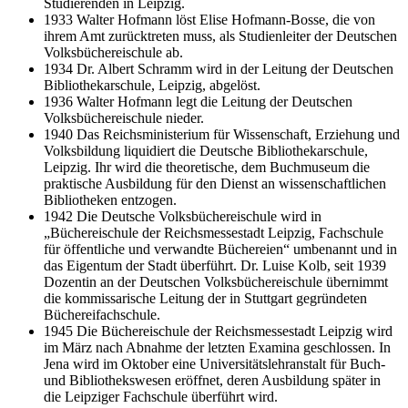
Studierenden in Leipzig.
1933 Walter Hofmann löst Elise Hofmann-Bosse, die von
ihrem Amt zurücktreten muss, als Studienleiter der Deutschen
Volksbüchereischule ab.
1934 Dr. Albert Schramm wird in der Leitung der Deutschen
Bibliothekarschule, Leipzig, abgelöst.
1936 Walter Hofmann legt die Leitung der Deutschen
Volksbüchereischule nieder.
1940 Das Reichsministerium für Wissenschaft, Erziehung und
Volksbildung liquidiert die Deutsche Bibliothekarschule,
Leipzig. Ihr wird die theoretische, dem Buchmuseum die
praktische Ausbildung für den Dienst an wissenschaftlichen
Bibliotheken entzogen.
1942 Die Deutsche Volksbüchereischule wird in
„Büchereischule der Reichsmessestadt Leipzig, Fachschule
für öffentliche und verwandte Büchereien“ umbenannt und in
das Eigentum der Stadt überführt. Dr. Luise Kolb, seit 1939
Dozentin an der Deutschen Volksbüchereischule übernimmt
die kommissarische Leitung der in Stuttgart gegründeten
Büchereifachschule.
1945 Die Büchereischule der Reichsmessestadt Leipzig wird
im März nach Abnahme der letzten Examina geschlossen. In
Jena wird im Oktober eine Universitätslehranstalt für Buch-
und Bibliothekswesen eröffnet, deren Ausbildung später in
die Leipziger Fachschule überführt wird.