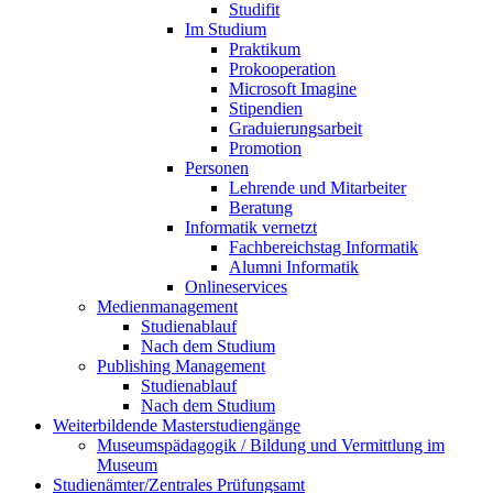
Studifit
Im Studium
Praktikum
Prokooperation
Microsoft Imagine
Stipendien
Graduierungsarbeit
Promotion
Personen
Lehrende und Mitarbeiter
Beratung
Informatik vernetzt
Fachbereichstag Informatik
Alumni Informatik
Onlineservices
Medienmanagement
Studienablauf
Nach dem Studium
Publishing Management
Studienablauf
Nach dem Studium
Weiterbildende Masterstudiengänge
Museumspädagogik / Bildung und Vermittlung im
Museum
Studienämter/Zentrales Prüfungsamt