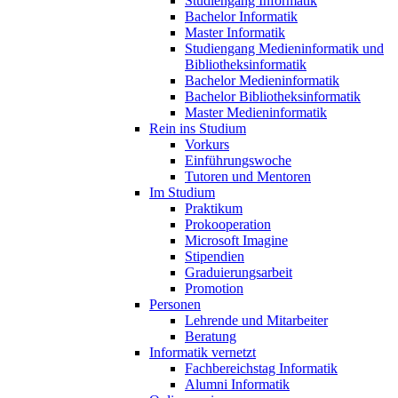
Studiengang Informatik
Bachelor Informatik
Master Informatik
Studiengang Medieninformatik und
Bibliotheksinformatik
Bachelor Medieninformatik
Bachelor Bibliotheksinformatik
Master Medieninformatik
Rein ins Studium
Vorkurs
Einführungswoche
Tutoren und Mentoren
Im Studium
Praktikum
Prokooperation
Microsoft Imagine
Stipendien
Graduierungsarbeit
Promotion
Personen
Lehrende und Mitarbeiter
Beratung
Informatik vernetzt
Fachbereichstag Informatik
Alumni Informatik