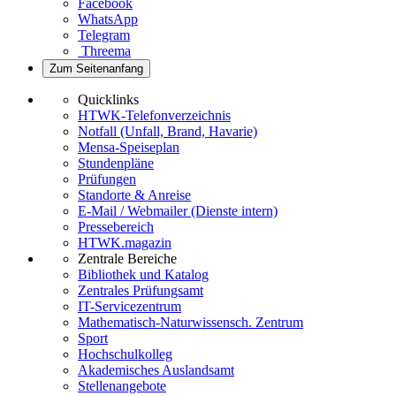
Facebook
WhatsApp
Telegram
Threema
Zum Seitenanfang
Quicklinks
HTWK-Telefonverzeichnis
Notfall (Unfall, Brand, Havarie)
Mensa-Speiseplan
Stundenpläne
Prüfungen
Standorte & Anreise
E-Mail / Webmailer (Dienste intern)
Pressebereich
HTWK.magazin
Zentrale Bereiche
Bibliothek und Katalog
Zentrales Prüfungsamt
IT-Servicezentrum
Mathematisch-Naturwissensch. Zentrum
Sport
Hochschulkolleg
Akademisches Auslandsamt
Stellenangebote