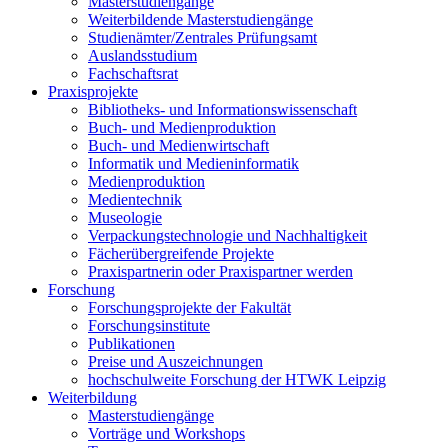
Masterstudiengänge
Weiterbildende Masterstudiengänge
Studienämter/Zentrales Prüfungsamt
Auslandsstudium
Fachschaftsrat
Praxisprojekte
Bibliotheks- und Informationswissenschaft
Buch- und Medienproduktion
Buch- und Medienwirtschaft
Informatik und Medieninformatik
Medienproduktion
Medientechnik
Museologie
Verpackungstechnologie und Nachhaltigkeit
Fächerübergreifende Projekte
Praxispartnerin oder Praxispartner werden
Forschung
Forschungsprojekte der Fakultät
Forschungsinstitute
Publikationen
Preise und Auszeichnungen
hochschulweite Forschung der HTWK Leipzig
Weiterbildung
Masterstudiengänge
Vorträge und Workshops