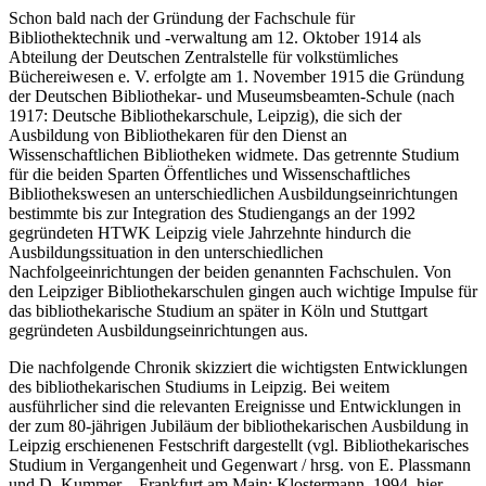
Schon bald nach der Gründung der Fachschule für
Bibliothektechnik und -verwaltung am 12. Oktober 1914 als
Abteilung der Deutschen Zentralstelle für volkstümliches
Büchereiwesen e. V. erfolgte am 1. November 1915 die Gründung
der Deutschen Bibliothekar- und Museumsbeamten-Schule (nach
1917: Deutsche Bibliothekarschule, Leipzig), die sich der
Ausbildung von Bibliothekaren für den Dienst an
Wissenschaftlichen Bibliotheken widmete. Das getrennte Studium
für die beiden Sparten Öffentliches und Wissenschaftliches
Bibliothekswesen an unterschiedlichen Ausbildungseinrichtungen
bestimmte bis zur Integration des Studiengangs an der 1992
gegründeten HTWK Leipzig viele Jahrzehnte hindurch die
Ausbildungssituation in den unterschiedlichen
Nachfolgeeinrichtungen der beiden genannten Fachschulen. Von
den Leipziger Bibliothekarschulen gingen auch wichtige Impulse für
das bibliothekarische Studium an später in Köln und Stuttgart
gegründeten Ausbildungseinrichtungen aus.
Die nachfolgende Chronik skizziert die wichtigsten Entwicklungen
des bibliothekarischen Studiums in Leipzig. Bei weitem
ausführlicher sind die relevanten Ereignisse und Entwicklungen in
der zum 80-jährigen Jubiläum der bibliothekarischen Ausbildung in
Leipzig erschienenen Festschrift dargestellt (vgl. Bibliothekarisches
Studium in Vergangenheit und Gegenwart / hrsg. von E. Plassmann
und D. Kummer. - Frankfurt am Main: Klostermann, 1994, hier