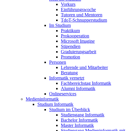
Vorkurs
Einführungswoche
Tutoren und Mentoren
TdoT-Schnupperstudium
Im Studium
Praktikum
Prokooperation
Microsoft Imagine
Stipendien
Graduierungsarbeit
Promotion
Personen
Lehrende und Mitarbeiter
Beratung
Informatik vernetzt
Fachbereichstag Informatik
Alumni Informatik
Onlineservices
Medieninformatik
Studium Informatik
Studium im Überblick
Studiengang Informatik
Bachelor Informatik
Master Informatik
Studiengang Medieninformatik mit