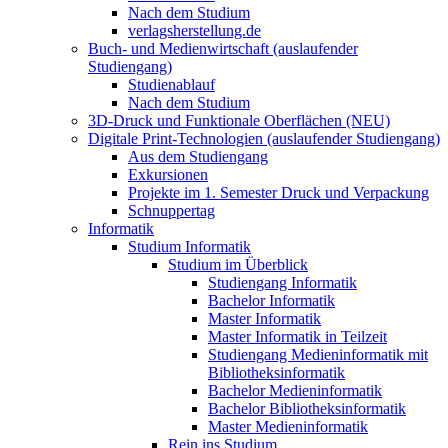
Nach dem Studium
verlagsherstellung.de
Buch- und Medienwirtschaft (auslaufender
Studiengang)
Studienablauf
Nach dem Studium
3D-Druck und Funktionale Oberflächen (NEU)
Digitale Print-Technologien (auslaufender Studiengang)
Aus dem Studiengang
Exkursionen
Projekte im 1. Semester Druck und Verpackung
Schnuppertag
Informatik
Studium Informatik
Studium im Überblick
Studiengang Informatik
Bachelor Informatik
Master Informatik
Master Informatik in Teilzeit
Studiengang Medieninformatik mit
Bibliotheksinformatik
Bachelor Medieninformatik
Bachelor Bibliotheksinformatik
Master Medieninformatik
Rein ins Studium