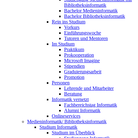
Bibliotheksinformatik
Bachelor Medieninformatik
Bachelor Bibliotheksinformatik
Rein ins Studium
Vorkurs
Einführungswoche
Tutoren und Mentoren
Im Studium
Praktikum
Prokooperation
Microsoft Imagine
Stipendien
Graduierungsarbeit
Promotion
Personen
Lehrende und Mitarbeiter
Beratung
Informatik vernetzt
Fachbereichstag Informatik
Alumni Informatik
Onlineservices
Medieninformatik/ Bibliotheksinformatik
Studium Informatik
Studium im Überblick