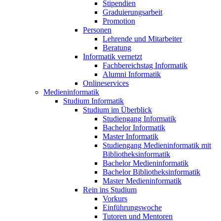
Stipendien
Graduierungsarbeit
Promotion
Personen
Lehrende und Mitarbeiter
Beratung
Informatik vernetzt
Fachbereichstag Informatik
Alumni Informatik
Onlineservices
Medieninformatik
Studium Informatik
Studium im Überblick
Studiengang Informatik
Bachelor Informatik
Master Informatik
Studiengang Medieninformatik mit
Bibliotheksinformatik
Bachelor Medieninformatik
Bachelor Bibliotheksinformatik
Master Medieninformatik
Rein ins Studium
Vorkurs
Einführungswoche
Tutoren und Mentoren