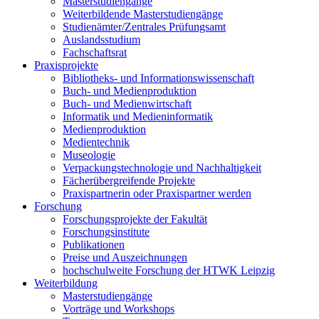
Masterstudiengänge
Weiterbildende Masterstudiengänge
Studienämter/Zentrales Prüfungsamt
Auslandsstudium
Fachschaftsrat
Praxisprojekte
Bibliotheks- und Informationswissenschaft
Buch- und Medienproduktion
Buch- und Medienwirtschaft
Informatik und Medieninformatik
Medienproduktion
Medientechnik
Museologie
Verpackungstechnologie und Nachhaltigkeit
Fächerübergreifende Projekte
Praxispartnerin oder Praxispartner werden
Forschung
Forschungsprojekte der Fakultät
Forschungsinstitute
Publikationen
Preise und Auszeichnungen
hochschulweite Forschung der HTWK Leipzig
Weiterbildung
Masterstudiengänge
Vorträge und Workshops