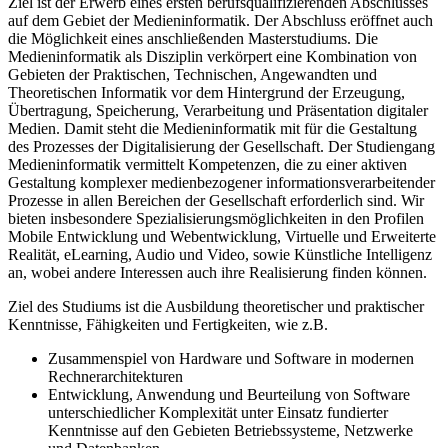
Ziel ist der Erwerb eines ersten berufsqualifizierenden Abschlusses
auf dem Gebiet der Medieninformatik. Der Abschluss eröffnet auch
die Möglichkeit eines anschließenden Masterstudiums. Die
Medieninformatik als Disziplin verkörpert eine Kombination von
Gebieten der Praktischen, Technischen, Angewandten und
Theoretischen Informatik vor dem Hintergrund der Erzeugung,
Übertragung, Speicherung, Verarbeitung und Präsentation digitaler
Medien. Damit steht die Medieninformatik mit für die Gestaltung
des Prozesses der Digitalisierung der Gesellschaft. Der Studiengang
Medieninformatik vermittelt Kompetenzen, die zu einer aktiven
Gestaltung komplexer medienbezogener informationsverarbeitender
Prozesse in allen Bereichen der Gesellschaft erforderlich sind. Wir
bieten insbesondere Spezialisierungsmöglichkeiten in den Profilen
Mobile Entwicklung und Webentwicklung, Virtuelle und Erweiterte
Realität, eLearning, Audio und Video, sowie Künstliche Intelligenz
an, wobei andere Interessen auch ihre Realisierung finden können.
Ziel des Studiums ist die Ausbildung theoretischer und praktischer
Kenntnisse, Fähigkeiten und Fertigkeiten, wie z.B.
Zusammenspiel von Hardware und Software in modernen
Rechnerarchitekturen
Entwicklung, Anwendung und Beurteilung von Software
unterschiedlicher Komplexität unter Einsatz fundierter
Kenntnisse auf den Gebieten Betriebssysteme, Netzwerke