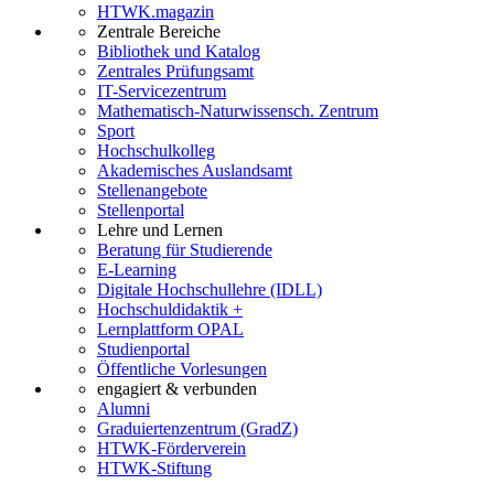
HTWK.magazin
Zentrale Bereiche
Bibliothek und Katalog
Zentrales Prüfungsamt
IT-Servicezentrum
Mathematisch-Naturwissensch. Zentrum
Sport
Hochschulkolleg
Akademisches Auslandsamt
Stellenangebote
Stellenportal
Lehre und Lernen
Beratung für Studierende
E-Learning
Digitale Hochschullehre (IDLL)
Hochschuldidaktik +
Lernplattform OPAL
Studienportal
Öffentliche Vorlesungen
engagiert & verbunden
Alumni
Graduiertenzentrum (GradZ)
HTWK-Förderverein
HTWK-Stiftung