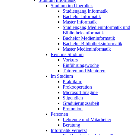
Studium Informatik
Studium im Überblick
Studiengang Informatik
Bachelor Informatik
Master Informatik
Studiengang Medieninformatik und
Bibliotheksinformatik
Bachelor Medieninformatik
Bachelor Bibliotheksinformatik
Master Medieninformatik
Rein ins Studium
Vorkurs
Einführungswoche
Tutoren und Mentoren
Im Studium
Praktikum
Prokooperation
Microsoft Imagine
Stipendien
Graduierungsarbeit
Promotion
Personen
Lehrende und Mitarbeiter
Beratung
Informatik vernetzt