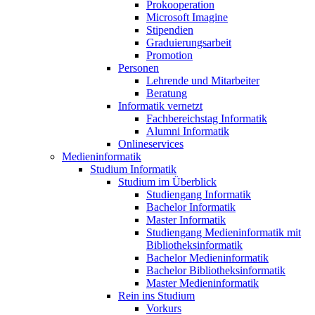
Prokooperation
Microsoft Imagine
Stipendien
Graduierungsarbeit
Promotion
Personen
Lehrende und Mitarbeiter
Beratung
Informatik vernetzt
Fachbereichstag Informatik
Alumni Informatik
Onlineservices
Medieninformatik
Studium Informatik
Studium im Überblick
Studiengang Informatik
Bachelor Informatik
Master Informatik
Studiengang Medieninformatik mit
Bibliotheksinformatik
Bachelor Medieninformatik
Bachelor Bibliotheksinformatik
Master Medieninformatik
Rein ins Studium
Vorkurs