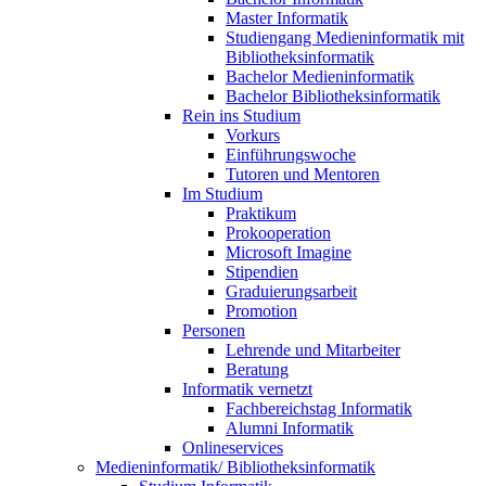
Master Informatik
Studiengang Medieninformatik mit
Bibliotheksinformatik
Bachelor Medieninformatik
Bachelor Bibliotheksinformatik
Rein ins Studium
Vorkurs
Einführungswoche
Tutoren und Mentoren
Im Studium
Praktikum
Prokooperation
Microsoft Imagine
Stipendien
Graduierungsarbeit
Promotion
Personen
Lehrende und Mitarbeiter
Beratung
Informatik vernetzt
Fachbereichstag Informatik
Alumni Informatik
Onlineservices
Medieninformatik/ Bibliotheksinformatik