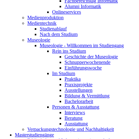
Fachbereichstag Informatik
Alumni Informatik
Onlineservices
Medienproduktion
Medientechnik
Studienablauf
Nach dem Studium
Museologie
Museologie - Willkommen im Studiengang
Rein ins Studium
Geschichte der Museologie
Schnupperwochenende
Einführungswoche
Im Studium
Praktika
Praxisprojekte
Ausstellungen
Bildung & Vermittlung
Bachelorarbeit
Personen & Ausstattung
Interviews
Beratung
Ausstattung
Verpackungstechnologie und Nachhaltigkeit
Masterstudiengänge