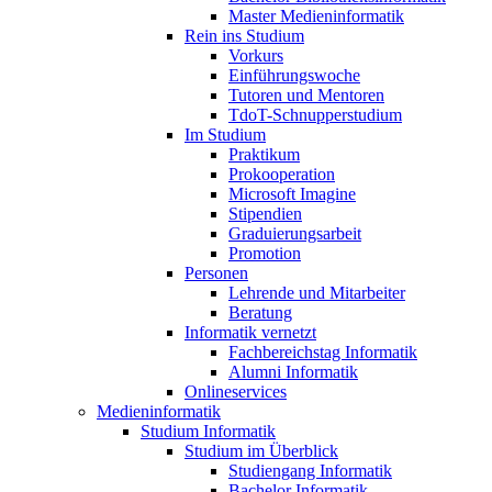
Master Medieninformatik
Rein ins Studium
Vorkurs
Einführungswoche
Tutoren und Mentoren
TdoT-Schnupperstudium
Im Studium
Praktikum
Prokooperation
Microsoft Imagine
Stipendien
Graduierungsarbeit
Promotion
Personen
Lehrende und Mitarbeiter
Beratung
Informatik vernetzt
Fachbereichstag Informatik
Alumni Informatik
Onlineservices
Medieninformatik
Studium Informatik
Studium im Überblick
Studiengang Informatik
Bachelor Informatik