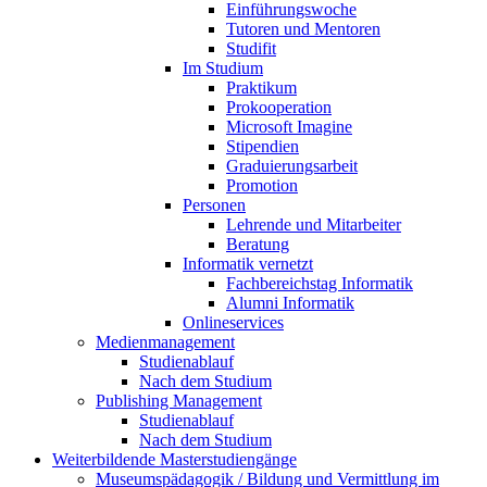
Einführungswoche
Tutoren und Mentoren
Studifit
Im Studium
Praktikum
Prokooperation
Microsoft Imagine
Stipendien
Graduierungsarbeit
Promotion
Personen
Lehrende und Mitarbeiter
Beratung
Informatik vernetzt
Fachbereichstag Informatik
Alumni Informatik
Onlineservices
Medienmanagement
Studienablauf
Nach dem Studium
Publishing Management
Studienablauf
Nach dem Studium
Weiterbildende Masterstudiengänge
Museumspädagogik / Bildung und Vermittlung im