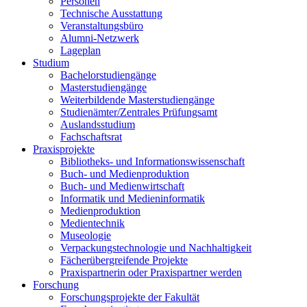
Personen
Technische Ausstattung
Veranstaltungsbüro
Alumni-Netzwerk
Lageplan
Studium
Bachelorstudiengänge
Masterstudiengänge
Weiterbildende Masterstudiengänge
Studienämter/Zentrales Prüfungsamt
Auslandsstudium
Fachschaftsrat
Praxisprojekte
Bibliotheks- und Informationswissenschaft
Buch- und Medienproduktion
Buch- und Medienwirtschaft
Informatik und Medieninformatik
Medienproduktion
Medientechnik
Museologie
Verpackungstechnologie und Nachhaltigkeit
Fächerübergreifende Projekte
Praxispartnerin oder Praxispartner werden
Forschung
Forschungsprojekte der Fakultät