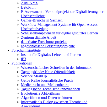
AutONYX
BetoPrint
E-Assessment - Verbundprojekt zur Digitalisierung der
Hochschullehre
Games-Branche in Sachsen
Workflow-Management-Systeme für Open-Access-
Hochschulverlage
Schlüsselkompetenzen für digital gestütztes Lernen
Zentrum digitale Arbeit
dauerhafte Forschungsprojekte
abgeschlossene Forschungsprojekte
Forschungsinstitute
Institut für Digitales Lehren und Lernen
iP3
Publikationen
Wissenschaftliches Schreiben in der Informatik
Tagungsbände: Neue Öffentlichkeit
Science MashUp
Gelbe Reihe Journalistische Praxis
Medienrecht und Medientheorie
Tagungsband Technische Innovationen
Evolutionäre Algorithmen
Algorithmen und Datenstrukturen
Informatik als Dialog zwischen Theorie und
Anwendung