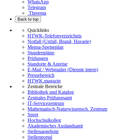
WhatsApp
Telegram
Threema
Back to top
Quicklinks
HTWK-Telefonverzeichnis
Notfall (Unfall, Brand, Havarie)
Mensa-Speiseplan
Stundenpläne
Prüfungen
Standorte & Anreise
E-Mail / Webmailer (Dienste intern)
Pressebereich
HTWK.magazin
Zentrale Bereiche
Bibliothek und Katalog
Zentrales Prüfungsamt
IT-Servicezentrum
Mathematisch-Naturwissensch. Zentrum
Sport
Hochschulkolleg
Akademisches Auslandsamt
Stellenangebote
Stellenportal