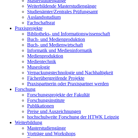
Masterstudiengänge
Weiterbildende Masterstudiengänge
Studienämter/Zentrales Prüfungsamt
Auslandsstudium
Fachschaftsrat
Praxisprojekte
Bibliotheks- und Informationswissenschaft
Buch- und Medienproduktion
Buch- und Medienwirtschaft
Informatik und Medieninformatik
Medienproduktion
Medientechnik
Museologie
Verpackungstechnologie und Nachhaltigkeit
Fächerübergreifende Projekte
Praxispartnerin oder Praxispartner werden
Forschung
Forschungsprojekte der Fakultät
Forschungsinstitute
Publikationen
Preise und Auszeichnungen
hochschulweite Forschung der HTWK Leipzig
Weiterbildung
Masterstudiengänge
Vorträge und Workshops