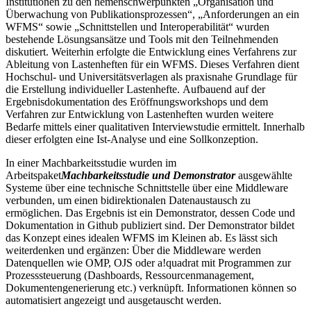
Institutionen zu den hemenschwerpunkten „Organisation und
Überwachung von Publikationsprozessen“, „Anforderungen an ein
WFMS“ sowie „Schnittstellen und Interoperabilität“ wurden
bestehende Lösungsansätze und Tools mit den Teilnehmenden
diskutiert. Weiterhin erfolgte die Entwicklung eines Verfahrens zur
Ableitung von Lastenheften für ein WFMS. Dieses Verfahren dient
Hochschul- und Universitätsverlagen als praxisnahe Grundlage für
die Erstellung individueller Lastenhefte. Aufbauend auf der
Ergebnisdokumentation des Eröffnungsworkshops und dem
Verfahren zur Entwicklung von Lastenheften wurden weitere
Bedarfe mittels einer qualitativen Interviewstudie ermittelt. Innerhalb
dieser erfolgten eine Ist-Analyse und eine Sollkonzeption.
In einer Machbarkeitsstudie wurden
im
Arbeitspaket
Machbarkeitsstudie und Demonstrator
ausgewählte
Systeme über eine technische Schnittstelle über eine Middleware
verbunden, um einen bidirektionalen Datenaustausch zu
ermöglichen. Das Ergebnis ist ein Demonstrator, dessen Code und
Dokumentation in Github publiziert
sind. Der Demonstrator bildet
das Konzept eines idealen WFMS im Kleinen ab. Es lässt sich
weiterdenken und ergänzen: Über die Middleware werden
Datenquellen wie OMP, OJS oder a!quadrat mit Programmen zur
Prozesssteuerung (Dashboards, Ressourcenmanagement,
Dokumentengenerierung etc.) verknüpft. Informationen können so
automatisiert angezeigt und ausgetauscht werden.