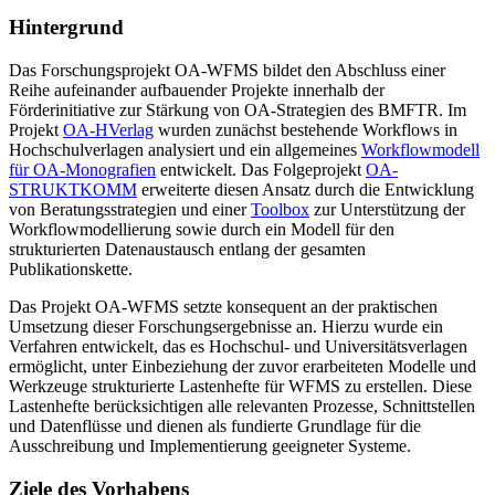
Hintergrund
Das Forschungsprojekt OA-WFMS bildet den Abschluss einer
Reihe aufeinander aufbauender Projekte innerhalb der
Förderinitiative zur Stärkung von OA-Strategien des BMFTR. Im
Projekt
OA-HVerlag
wurden zunächst bestehende Workflows in
Hochschulverlagen analysiert und ein allgemeines
Workflowmodell
für OA-Monografien
entwickelt. Das Folgeprojekt
OA-
STRUKTKOMM
erweiterte diesen Ansatz durch die Entwicklung
von Beratungsstrategien und einer
Toolbox
zur Unterstützung der
Workflowmodellierung sowie durch ein Modell für den
strukturierten Datenaustausch entlang der gesamten
Publikationskette.
Das Projekt OA-WFMS setzte konsequent an der praktischen
Umsetzung dieser Forschungsergebnisse an. Hierzu wurde ein
Verfahren entwickelt, das es Hochschul- und Universitätsverlagen
ermöglicht, unter Einbeziehung der zuvor erarbeiteten Modelle und
Werkzeuge strukturierte Lastenhefte für WFMS zu erstellen. Diese
Lastenhefte berücksichtigen alle relevanten Prozesse, Schnittstellen
und Datenflüsse und dienen als fundierte Grundlage für die
Ausschreibung und Implementierung geeigneter Systeme.
Ziele des Vorhabens