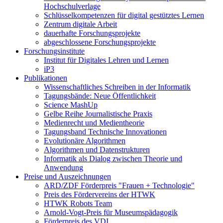
Hochschulverlage
Schlüsselkompetenzen für digital gestütztes Lernen
Zentrum digitale Arbeit
dauerhafte Forschungsprojekte
abgeschlossene Forschungsprojekte
Forschungsinstitute
Institut für Digitales Lehren und Lernen
iP3
Publikationen
Wissenschaftliches Schreiben in der Informatik
Tagungsbände: Neue Öffentlichkeit
Science MashUp
Gelbe Reihe Journalistische Praxis
Medienrecht und Medientheorie
Tagungsband Technische Innovationen
Evolutionäre Algorithmen
Algorithmen und Datenstrukturen
Informatik als Dialog zwischen Theorie und
Anwendung
Preise und Auszeichnungen
ARD/ZDF Förderpreis "Frauen + Technologie"
Preis des Fördervereins der HTWK
HTWK Robots Team
Arnold-Vogt-Preis für Museumspädagogik
Förderpreis des VDI