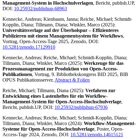
Management-System in Hochschulverlagen
, Bericht, publish.UP,
DOI:
10.25932/publishup-68963
Kennecke, Andreas; Kienbaum, Janna; Reiche, Michael; Schmidt-
Kopplin, Diana; Tillmann, Diana; Winkler, Marco (2025):
Universitätsverlage auf der Überholspur – Effizienteres
Publizieren mit einem Managementsystem für Workflows
,
Vortrag, Open-Access-Tage 2025, Zenodo, DOI:
10.5281/zenodo.17129910
Kennecke, Andreas; Reiche, Michael; Schmidt-Kopplin, Diana;
Tillmann, Diana; Winkler, Marco (2025):
Werkzeuge für das
Prozessmanagement zur Produktion von Open-Access-
Publikationen
, Vortrag, 9. Bibliothekskongress BID 2025, BIB
OPUS Publikationsserver,
Abstract & Folien
Reiche, Michael; Tillmann, Diana (2025):
Verfahren zur
Entwicklung eines Lastenheftes für ein Workflow-
Management-System für Open-Access-Hochschulverlage
,
Bericht, publish.UP, DOI:
10.25932/publishup-67936
Kennecke, Andreas; Reiche, Michael; Schmidt-Kopplin, Diana;
Tillmann, Diana; Winkler, Marco (2024):
Workflow-Management-
Systeme für Open-Access-Hochschulverlage
, Poster, Open-
Access-Tage 2024, Zenodo, DOI:
10.5281/zenodo.14615121