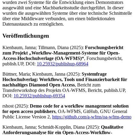
wurden zwei Systeme für die Entwicklung eines Demonstrators
ausgewählt und eine Machbarkeitsstudie durchgeführt. In dieser
wurden die ausgewählten Systeme über eine technische Schnittstelle
über eine Middleware verbunden, um einen bidirektionalen
Datenaustausch zu ermöglichen.
Veröffentlichungen
Kienbaum, Janna; Tillmann, Diana (2025):
Forschungsbericht
zum Projekt „Workflow-Management-Systeme für Open-
Access-Hochschulverlage (OA-WFMS)“
, Forschungsbericht,
publish.UP, DOI:
10.25932/publishup-68964
Büttner, Maria; Kienbaum, Janna (2025):
Systemfrage
Hochschulverlag: Workflows, Tools und Finanzierbarkeit für
nachhaltiges Diamond Open Access
, Bericht zum
Transferworkshop des Projekts OA-WFMS, Bericht, publish.UP,
DOI:
10.25932/publishup-69354
rshost (2025):
Demo code for a workflow management solution
for open access publishers
, OA-WFMS, GitHub, GNU General
Public License Version 2,
https://github.com/a-wfms/oa-wfms-demo
Kienbaum, Janna; Schmidt-Kopplin, Diana (2025):
Qualitative
Anforderungsanalyse für ein Open-Access-Workflow-