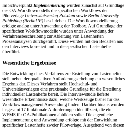
Im Schwerpunkt
Implementierung
wurden zunächst auf Grundlage
des OA-Workflowmodells die spezifischen Workflows der
Pilotverlage
Universitätsverlag Potsdam
sowie
Berlin University
Publishing (BerlinUP)
beschrieben. Die Workflowmodellierung
erfolgte analog unter Anwendung der Toolbox. Auf Grundlage der
spezifischen Workflowmodelle wurden unter Anwendung der
Verfahrensbeschreibung zur Ableitung von Lastenheften
Prozessanalysen durchgeführt. Diese wurden mit den Bedarfen aus
den Interviews korreliert und in die spezifischen Lastenhefte
überführt.
Wesentliche Ergebnisse
Die Entwicklung eines Verfahrens zur Erstellung von Lastenheften
stellt neben der qualitativen Anforderungserhebung ein wesentliches
Ergebnis dar. Dieses Verfahren stellt Hochschul- und
Universitätsverlagen eine praxisnahe Grundlage für die Erstellung
individueller Lastenhefte bereit. Die Interviewstudie lieferte
wesentliche Erkenntnisse dazu, welche Werkzeuge bisher für das
Workflowmanagement Anwendung finden. Darüber hinaus wurden
insgesamt 17 funktionale Anforderungen identifiziert, die ein
WFMS für OA-Publikationen abbilden sollte. Die eigentliche
Implementierung und Anwendung erfolgte mit der Entwicklung
spezifischer Lastenhefte zweier Pilotverlage. Ausgehend von diesen