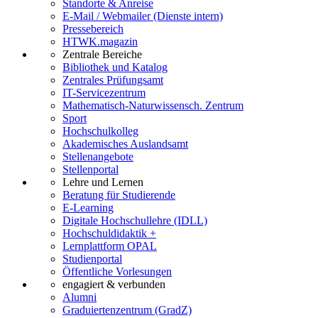
Standorte & Anreise
E-Mail / Webmailer (Dienste intern)
Pressebereich
HTWK.magazin
Zentrale Bereiche
Bibliothek und Katalog
Zentrales Prüfungsamt
IT-Servicezentrum
Mathematisch-Naturwissensch. Zentrum
Sport
Hochschulkolleg
Akademisches Auslandsamt
Stellenangebote
Stellenportal
Lehre und Lernen
Beratung für Studierende
E-Learning
Digitale Hochschullehre (IDLL)
Hochschuldidaktik +
Lernplattform OPAL
Studienportal
Öffentliche Vorlesungen
engagiert & verbunden
Alumni
Graduiertenzentrum (GradZ)