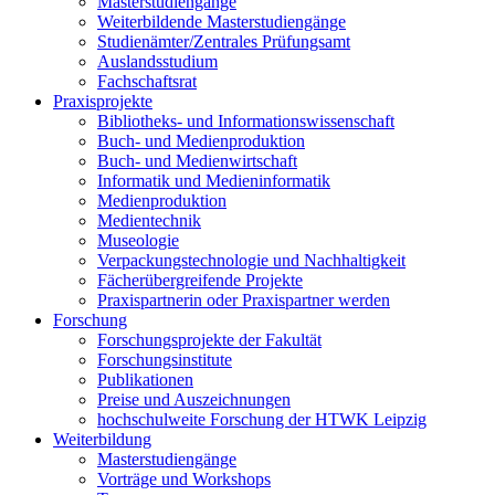
Masterstudiengänge
Weiterbildende Masterstudiengänge
Studienämter/Zentrales Prüfungsamt
Auslandsstudium
Fachschaftsrat
Praxisprojekte
Bibliotheks- und Informationswissenschaft
Buch- und Medienproduktion
Buch- und Medienwirtschaft
Informatik und Medieninformatik
Medienproduktion
Medientechnik
Museologie
Verpackungstechnologie und Nachhaltigkeit
Fächerübergreifende Projekte
Praxispartnerin oder Praxispartner werden
Forschung
Forschungsprojekte der Fakultät
Forschungsinstitute
Publikationen
Preise und Auszeichnungen
hochschulweite Forschung der HTWK Leipzig
Weiterbildung
Masterstudiengänge
Vorträge und Workshops