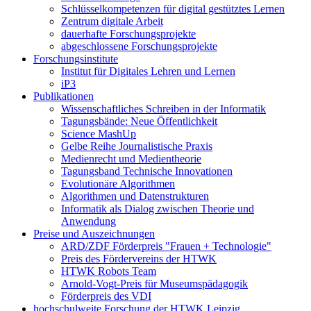
Schlüsselkompetenzen für digital gestütztes Lernen
Zentrum digitale Arbeit
dauerhafte Forschungsprojekte
abgeschlossene Forschungsprojekte
Forschungsinstitute
Institut für Digitales Lehren und Lernen
iP3
Publikationen
Wissenschaftliches Schreiben in der Informatik
Tagungsbände: Neue Öffentlichkeit
Science MashUp
Gelbe Reihe Journalistische Praxis
Medienrecht und Medientheorie
Tagungsband Technische Innovationen
Evolutionäre Algorithmen
Algorithmen und Datenstrukturen
Informatik als Dialog zwischen Theorie und
Anwendung
Preise und Auszeichnungen
ARD/ZDF Förderpreis "Frauen + Technologie"
Preis des Fördervereins der HTWK
HTWK Robots Team
Arnold-Vogt-Preis für Museumspädagogik
Förderpreis des VDI
hochschulweite Forschung der HTWK Leipzig