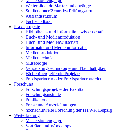
Masterstudiengänge
Weiterbildende Masterstudiengänge
Studienämter/Zentrales Prüfungsamt
Auslandsstudium
Fachschaftsrat
Praxisprojekte
Bibliotheks- und Informationswissenschaft
Buch- und Medienproduktion
Buch- und Medienwirtschaft
Informatik und Medieninformatik
Medienproduktion
Medientechnik
Museologie
Verpackungstechnologie und Nachhaltigkeit
Fächerübergreifende Projekte
Praxispartnerin oder Praxispartner werden
Forschung
Forschungsprojekte der Fakultät
Forschungsinstitute
Publikationen
Preise und Auszeichnungen
hochschulweite Forschung der HTWK Leipzig
Weiterbildung
Masterstudiengänge
Vorträge und Workshops