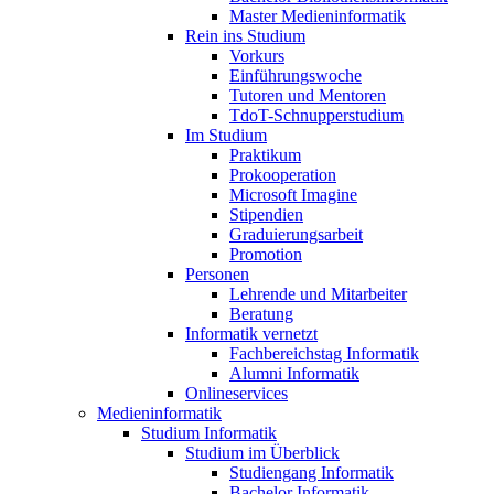
Master Medieninformatik
Rein ins Studium
Vorkurs
Einführungswoche
Tutoren und Mentoren
TdoT-Schnupperstudium
Im Studium
Praktikum
Prokooperation
Microsoft Imagine
Stipendien
Graduierungsarbeit
Promotion
Personen
Lehrende und Mitarbeiter
Beratung
Informatik vernetzt
Fachbereichstag Informatik
Alumni Informatik
Onlineservices
Medieninformatik
Studium Informatik
Studium im Überblick
Studiengang Informatik
Bachelor Informatik