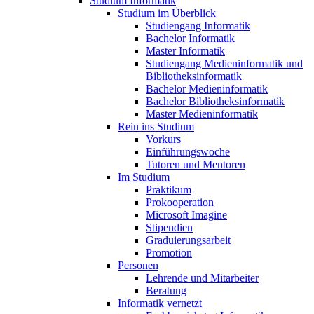
Studium Informatik
Studium im Überblick
Studiengang Informatik
Bachelor Informatik
Master Informatik
Studiengang Medieninformatik und
Bibliotheksinformatik
Bachelor Medieninformatik
Bachelor Bibliotheksinformatik
Master Medieninformatik
Rein ins Studium
Vorkurs
Einführungswoche
Tutoren und Mentoren
Im Studium
Praktikum
Prokooperation
Microsoft Imagine
Stipendien
Graduierungsarbeit
Promotion
Personen
Lehrende und Mitarbeiter
Beratung
Informatik vernetzt