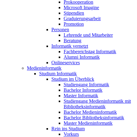
Prokooperation
Microsoft Imagine
Stipendien
Graduierungsarbeit
Promotion
Personen
Lehrende und Mitarbeiter
Beratung
Informatik vernetzt
Fachbereichstag Informatik
Alumni Informatik
Onlineservices
Medieninformatik
Studium Informatik
Studium im Überblick
Studiengang Informatik
Bachelor Informatik
Master Informatik
Studiengang Medieninformatik mit
Bibliotheksinformatik
Bachelor Medieninformatik
Bachelor Bibliotheksinformatik
Master Medieninformatik
Rein ins Studium
Vorkurs