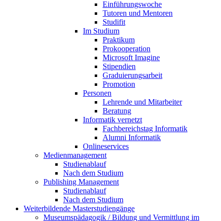
Einführungswoche
Tutoren und Mentoren
Studifit
Im Studium
Praktikum
Prokooperation
Microsoft Imagine
Stipendien
Graduierungsarbeit
Promotion
Personen
Lehrende und Mitarbeiter
Beratung
Informatik vernetzt
Fachbereichstag Informatik
Alumni Informatik
Onlineservices
Medienmanagement
Studienablauf
Nach dem Studium
Publishing Management
Studienablauf
Nach dem Studium
Weiterbildende Masterstudiengänge
Museumspädagogik / Bildung und Vermittlung im