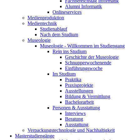
Fachbereichstag Informatik
Alumni Informatik
Onlineservices
Medienproduktion
Medientechnik
Studienablauf
Nach dem Studium
Museologie
Museologie - Willkommen im Studiengang
Rein ins Studium
Geschichte der Museologie
Schnupperwochenende
Einführungswoche
Im Studium
Praktika
Praxisprojekte
Ausstellungen
Bildung & Vermittlung
Bachelorarbeit
Personen & Ausstattung
Interviews
Beratung
Ausstattung
Verpackungstechnologie und Nachhaltigkeit
Masterstudiengänge