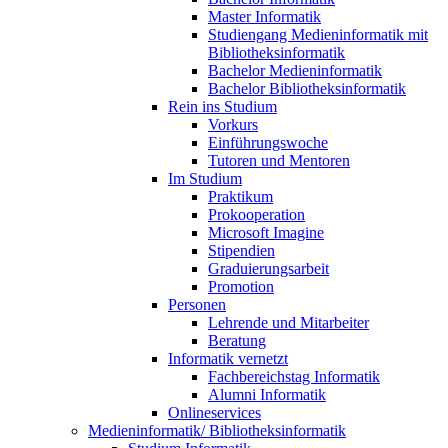
Master Informatik
Studiengang Medieninformatik mit
Bibliotheksinformatik
Bachelor Medieninformatik
Bachelor Bibliotheksinformatik
Rein ins Studium
Vorkurs
Einführungswoche
Tutoren und Mentoren
Im Studium
Praktikum
Prokooperation
Microsoft Imagine
Stipendien
Graduierungsarbeit
Promotion
Personen
Lehrende und Mitarbeiter
Beratung
Informatik vernetzt
Fachbereichstag Informatik
Alumni Informatik
Onlineservices
Medieninformatik/ Bibliotheksinformatik