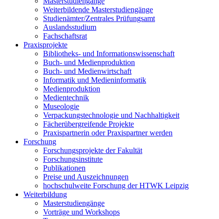
Masterstudiengänge
Weiterbildende Masterstudiengänge
Studienämter/Zentrales Prüfungsamt
Auslandsstudium
Fachschaftsrat
Praxisprojekte
Bibliotheks- und Informationswissenschaft
Buch- und Medienproduktion
Buch- und Medienwirtschaft
Informatik und Medieninformatik
Medienproduktion
Medientechnik
Museologie
Verpackungstechnologie und Nachhaltigkeit
Fächerübergreifende Projekte
Praxispartnerin oder Praxispartner werden
Forschung
Forschungsprojekte der Fakultät
Forschungsinstitute
Publikationen
Preise und Auszeichnungen
hochschulweite Forschung der HTWK Leipzig
Weiterbildung
Masterstudiengänge
Vorträge und Workshops