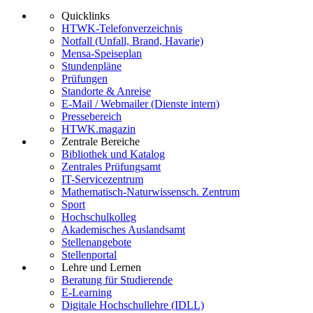
Quicklinks
HTWK-Telefonverzeichnis
Notfall (Unfall, Brand, Havarie)
Mensa-Speiseplan
Stundenpläne
Prüfungen
Standorte & Anreise
E-Mail / Webmailer (Dienste intern)
Pressebereich
HTWK.magazin
Zentrale Bereiche
Bibliothek und Katalog
Zentrales Prüfungsamt
IT-Servicezentrum
Mathematisch-Naturwissensch. Zentrum
Sport
Hochschulkolleg
Akademisches Auslandsamt
Stellenangebote
Stellenportal
Lehre und Lernen
Beratung für Studierende
E-Learning
Digitale Hochschullehre (IDLL)