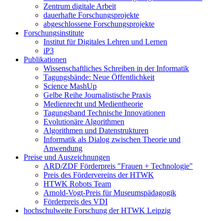
Zentrum digitale Arbeit
dauerhafte Forschungsprojekte
abgeschlossene Forschungsprojekte
Forschungsinstitute
Institut für Digitales Lehren und Lernen
iP3
Publikationen
Wissenschaftliches Schreiben in der Informatik
Tagungsbände: Neue Öffentlichkeit
Science MashUp
Gelbe Reihe Journalistische Praxis
Medienrecht und Medientheorie
Tagungsband Technische Innovationen
Evolutionäre Algorithmen
Algorithmen und Datenstrukturen
Informatik als Dialog zwischen Theorie und
Anwendung
Preise und Auszeichnungen
ARD/ZDF Förderpreis "Frauen + Technologie"
Preis des Fördervereins der HTWK
HTWK Robots Team
Arnold-Vogt-Preis für Museumspädagogik
Förderpreis des VDI
hochschulweite Forschung der HTWK Leipzig