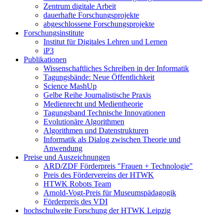
Zentrum digitale Arbeit
dauerhafte Forschungsprojekte
abgeschlossene Forschungsprojekte
Forschungsinstitute
Institut für Digitales Lehren und Lernen
iP3
Publikationen
Wissenschaftliches Schreiben in der Informatik
Tagungsbände: Neue Öffentlichkeit
Science MashUp
Gelbe Reihe Journalistische Praxis
Medienrecht und Medientheorie
Tagungsband Technische Innovationen
Evolutionäre Algorithmen
Algorithmen und Datenstrukturen
Informatik als Dialog zwischen Theorie und
Anwendung
Preise und Auszeichnungen
ARD/ZDF Förderpreis "Frauen + Technologie"
Preis des Fördervereins der HTWK
HTWK Robots Team
Arnold-Vogt-Preis für Museumspädagogik
Förderpreis des VDI
hochschulweite Forschung der HTWK Leipzig