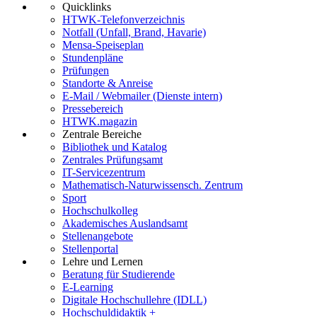
Quicklinks
HTWK-Telefonverzeichnis
Notfall (Unfall, Brand, Havarie)
Mensa-Speiseplan
Stundenpläne
Prüfungen
Standorte & Anreise
E-Mail / Webmailer (Dienste intern)
Pressebereich
HTWK.magazin
Zentrale Bereiche
Bibliothek und Katalog
Zentrales Prüfungsamt
IT-Servicezentrum
Mathematisch-Naturwissensch. Zentrum
Sport
Hochschulkolleg
Akademisches Auslandsamt
Stellenangebote
Stellenportal
Lehre und Lernen
Beratung für Studierende
E-Learning
Digitale Hochschullehre (IDLL)
Hochschuldidaktik +