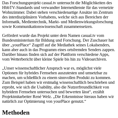
Das Forschungsprojekt casual.tv untersucht die Möglichkeiten des
HbbTV-Standards und verwandter Internetdienste für das vernetzte
Wohnzimmer. Dabei stehen verschiedenartige Ansätze im Zentrum
des interdisziplinären Vorhabens, welche sich aus Bereichen der
Informatik, Medientechnik, Markt- und Medienwirkungsforschung
sowie Kommunikationswissenschaft zusammensetzen.
Gefördert wurde das Projekt unter dem Namen casual.tv vom
Bundesministerium für Bildung und Forschung. Der Zuschauer hat
über „yourPlace“ Zugriff auf die Mediathek seines Lokalsenders,
kann aber auch in das Programm eines ortsfremden Senders zappen.
Darüber hinaus finden sich auf der Plattform verschiedene Apps,
vom Wetterbericht über kleine Spiele bis hin zu Videoarchiven.
„Unser wissenschaftlicher Anspruch war es, möglichst viele
Optionen für hybrides Fernsehen auszutesten und umsetzbar zu
machen, um schließlich zu einem sinnvollen Produkt zu kommen.
Zum Beispiel haben wir erstmalig wissenschaftlich beschrieben und
erprobt, wie sich die Usability, also die Nutzerfreundlichkeit von
hybridem Fernsehen untersuchen und bewerten lässt“, erzählt
Projektmitarbeiter René Welz. „Die Erkenntnisse hieraus haben wir
natürlich zur Optimierung von yourPlace genutzt.“
Methoden