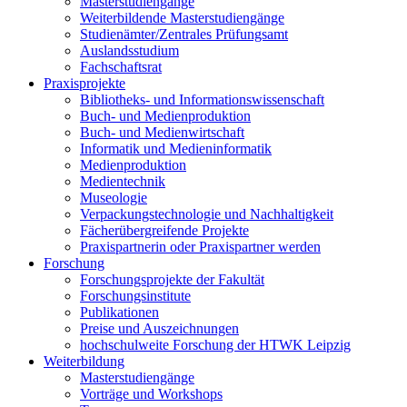
Masterstudiengänge
Weiterbildende Masterstudiengänge
Studienämter/Zentrales Prüfungsamt
Auslandsstudium
Fachschaftsrat
Praxisprojekte
Bibliotheks- und Informationswissenschaft
Buch- und Medienproduktion
Buch- und Medienwirtschaft
Informatik und Medieninformatik
Medienproduktion
Medientechnik
Museologie
Verpackungstechnologie und Nachhaltigkeit
Fächerübergreifende Projekte
Praxispartnerin oder Praxispartner werden
Forschung
Forschungsprojekte der Fakultät
Forschungsinstitute
Publikationen
Preise und Auszeichnungen
hochschulweite Forschung der HTWK Leipzig
Weiterbildung
Masterstudiengänge
Vorträge und Workshops