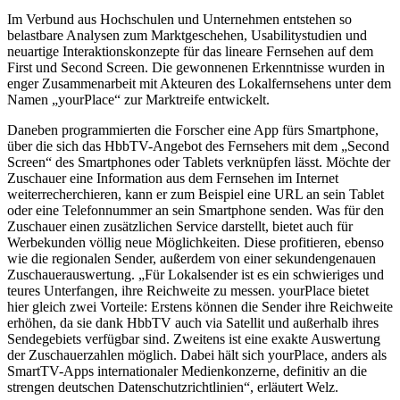
Im Verbund aus Hochschulen und Unternehmen entstehen so
belastbare Analysen zum Marktgeschehen, Usabilitystudien und
neuartige Interaktionskonzepte für das lineare Fernsehen auf dem
First und Second Screen. Die gewonnenen Erkenntnisse wurden in
enger Zusammenarbeit mit Akteuren des Lokalfernsehens unter dem
Namen „yourPlace“ zur Marktreife entwickelt.
Daneben programmierten die Forscher eine App fürs Smartphone,
über die sich das HbbTV-Angebot des Fernsehers mit dem „Second
Screen“ des Smartphones oder Tablets verknüpfen lässt. Möchte der
Zuschauer eine Information aus dem Fernsehen im Internet
weiterrecherchieren, kann er zum Beispiel eine URL an sein Tablet
oder eine Telefonnummer an sein Smartphone senden. Was für den
Zuschauer einen zusätzlichen Service darstellt, bietet auch für
Werbekunden völlig neue Möglichkeiten. Diese profitieren, ebenso
wie die regionalen Sender, außerdem von einer sekundengenauen
Zuschauerauswertung. „Für Lokalsender ist es ein schwieriges und
teures Unterfangen, ihre Reichweite zu messen. yourPlace bietet
hier gleich zwei Vorteile: Erstens können die Sender ihre Reichweite
erhöhen, da sie dank HbbTV auch via Satellit und außerhalb ihres
Sendegebiets verfügbar sind. Zweitens ist eine exakte Auswertung
der Zuschauerzahlen möglich. Dabei hält sich yourPlace, anders als
SmartTV-Apps internationaler Medienkonzerne, definitiv an die
strengen deutschen Datenschutzrichtlinien“, erläutert Welz.