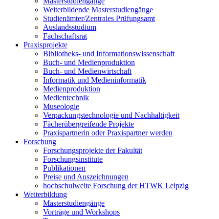
Masterstudiengänge
Weiterbildende Masterstudiengänge
Studienämter/Zentrales Prüfungsamt
Auslandsstudium
Fachschaftsrat
Praxisprojekte
Bibliotheks- und Informationswissenschaft
Buch- und Medienproduktion
Buch- und Medienwirtschaft
Informatik und Medieninformatik
Medienproduktion
Medientechnik
Museologie
Verpackungstechnologie und Nachhaltigkeit
Fächerübergreifende Projekte
Praxispartnerin oder Praxispartner werden
Forschung
Forschungsprojekte der Fakultät
Forschungsinstitute
Publikationen
Preise und Auszeichnungen
hochschulweite Forschung der HTWK Leipzig
Weiterbildung
Masterstudiengänge
Vorträge und Workshops