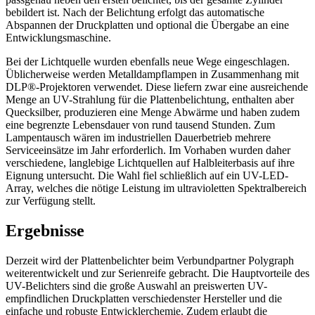
bebildert ist. Nach der Belichtung erfolgt das automatische
Abspannen der Druckplatten und optional die Übergabe an eine
Entwicklungsmaschine.
Bei der Lichtquelle wurden ebenfalls neue Wege eingeschlagen.
Üblicherweise werden Metalldampflampen in Zusammenhang mit
DLP®-Projektoren verwendet. Diese liefern zwar eine ausreichende
Menge an UV-Strahlung für die Plattenbelichtung, enthalten aber
Quecksilber, produzieren eine Menge Abwärme und haben zudem
eine begrenzte Lebensdauer von rund tausend Stunden. Zum
Lampentausch wären im industriellen Dauerbetrieb mehrere
Serviceeinsätze im Jahr erforderlich. Im Vorhaben wurden daher
verschiedene, langlebige Lichtquellen auf Halbleiterbasis auf ihre
Eignung untersucht. Die Wahl fiel schließlich auf ein UV-LED-
Array, welches die nötige Leistung im ultravioletten Spektralbereich
zur Verfügung stellt.
Ergebnisse
Derzeit wird der Plattenbelichter beim Verbundpartner Polygraph
weiterentwickelt und zur Serienreife gebracht. Die Hauptvorteile des
UV-Belichters sind die große Auswahl an preiswerten UV-
empfindlichen Druckplatten verschiedenster Hersteller und die
einfache und robuste Entwicklerchemie. Zudem erlaubt die