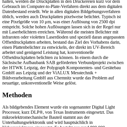
halten, werden die Druckplatten in den Druckereien kurz vor dem
Gebrauch im Computer-to-Plate-Verfahren direkt aus dem digitalen
Datenbestand erstellt. Wie in allen digitalen Bildgebungsverfahren
üblich, werden auch Druckplatten pixelweise belichtet. Typisch ist
eine Pixelgröße von 10 μm, was einer Auflösung von 2500 dpi
entspricht. Solche hohen Auflösungen lassen sich in der Regel nur
mit Laserbelichtern erreichen. Während die meisten Belichter mit
infraroten oder violetten Laserdioden und speziell daran angepassten
Offsetdruckplatten arbeiten, bestand das Ziel des Vorhabens darin,
einen Plattenbelichter zu entwickeln, der direkt im UV-Bereich
arbeitet und genügend Leistung hat, konventionelle
Offsetdruckplatten belichten zu können. In einem durch die
Sächsische Aufbaubank SAB geförderten Verbundprojekt zwischen
der HTWK Leipzig, der Polygraph Komponenten- und Gerätebau
GmbH aus Leipzig und der ViALUX Messtechnik +
Bildverarbeitung GmbH aus Chemnitz wurde das Problem auf
neuartige, unkonventionelle Weise gelöst.
Methoden
Als bildgebendes Element wurde ein sogenannter Digital Light
Processor, kurz DLP®, von Texas Instruments eingesetzt. Das
mikroelektromechanische Bauteil stammt aus der
Unterhaltungselektronik und wird hauptsächlich in