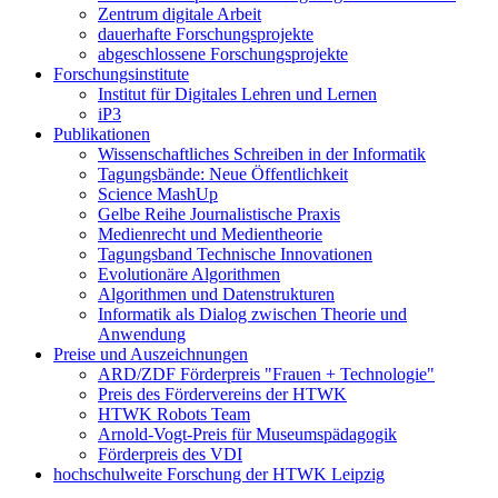
Zentrum digitale Arbeit
dauerhafte Forschungsprojekte
abgeschlossene Forschungsprojekte
Forschungsinstitute
Institut für Digitales Lehren und Lernen
iP3
Publikationen
Wissenschaftliches Schreiben in der Informatik
Tagungsbände: Neue Öffentlichkeit
Science MashUp
Gelbe Reihe Journalistische Praxis
Medienrecht und Medientheorie
Tagungsband Technische Innovationen
Evolutionäre Algorithmen
Algorithmen und Datenstrukturen
Informatik als Dialog zwischen Theorie und
Anwendung
Preise und Auszeichnungen
ARD/ZDF Förderpreis "Frauen + Technologie"
Preis des Fördervereins der HTWK
HTWK Robots Team
Arnold-Vogt-Preis für Museumspädagogik
Förderpreis des VDI
hochschulweite Forschung der HTWK Leipzig