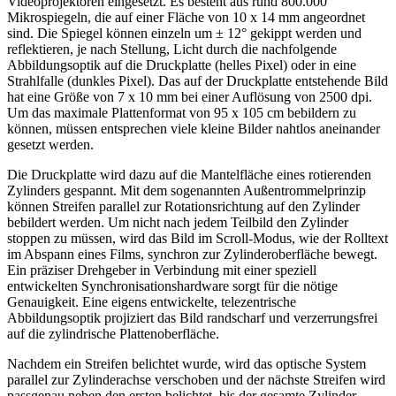
Videoprojektoren eingesetzt. Es besteht aus rund 800.000
Mikrospiegeln, die auf einer Fläche von 10 x 14 mm angeordnet
sind. Die Spiegel können einzeln um ± 12° gekippt werden und
reflektieren, je nach Stellung, Licht durch die nachfolgende
Abbildungsoptik auf die Druckplatte (helles Pixel) oder in eine
Strahlfalle (dunkles Pixel). Das auf der Druckplatte entstehende Bild
hat eine Größe von 7 x 10 mm bei einer Auflösung von 2500 dpi.
Um das maximale Plattenformat von 95 x 105 cm bebildern zu
können, müssen entsprechen viele kleine Bilder nahtlos aneinander
gesetzt werden.
Die Druckplatte wird dazu auf die Mantelfläche eines rotierenden
Zylinders gespannt. Mit dem sogenannten Außentrommelprinzip
können Streifen parallel zur Rotationsrichtung auf den Zylinder
bebildert werden. Um nicht nach jedem Teilbild den Zylinder
stoppen zu müssen, wird das Bild im Scroll-Modus, wie der Rolltext
im Abspann eines Films, synchron zur Zylinderoberfläche bewegt.
Ein präziser Drehgeber in Verbindung mit einer speziell
entwickelten Synchronisationshardware sorgt für die nötige
Genauigkeit. Eine eigens entwickelte, telezentrische
Abbildungsoptik projiziert das Bild randscharf und verzerrungsfrei
auf die zylindrische Plattenoberfläche.
Nachdem ein Streifen belichtet wurde, wird das optische System
parallel zur Zylinderachse verschoben und der nächste Streifen wird
passgenau neben den ersten belichtet, bis der gesamte Zylinder