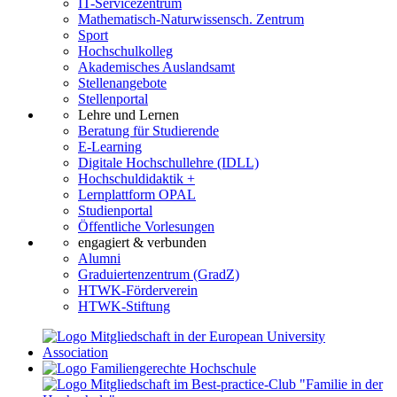
IT-Servicezentrum
Mathematisch-Naturwissensch. Zentrum
Sport
Hochschulkolleg
Akademisches Auslandsamt
Stellenangebote
Stellenportal
Lehre und Lernen
Beratung für Studierende
E-Learning
Digitale Hochschullehre (IDLL)
Hochschuldidaktik +
Lernplattform OPAL
Studienportal
Öffentliche Vorlesungen
engagiert & verbunden
Alumni
Graduiertenzentrum (GradZ)
HTWK-Förderverein
HTWK-Stiftung