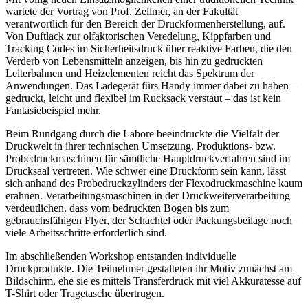
wartete der Vortrag von Prof. Zellmer, an der Fakultät
verantwortlich für den Bereich der Druckformenherstellung, auf.
Von Duftlack zur olfaktorischen Veredelung, Kippfarben und
Tracking Codes im Sicherheitsdruck über reaktive Farben, die den
Verderb von Lebensmitteln anzeigen, bis hin zu gedruckten
Leiterbahnen und Heizelementen reicht das Spektrum der
Anwendungen. Das Ladegerät fürs Handy immer dabei zu haben –
gedruckt, leicht und flexibel im Rucksack verstaut – das ist kein
Fantasiebeispiel mehr.
Beim Rundgang durch die Labore beeindruckte die Vielfalt der
Druckwelt in ihrer technischen Umsetzung. Produktions- bzw.
Probedruckmaschinen für sämtliche Hauptdruckverfahren sind im
Drucksaal vertreten. Wie schwer eine Druckform sein kann, lässt
sich anhand des Probedruckzylinders der Flexodruckmaschine kaum
erahnen. Verarbeitungsmaschinen in der Druckweiterverarbeitung
verdeutlichen, dass vom bedruckten Bogen bis zum
gebrauchsfähigen Flyer, der Schachtel oder Packungsbeilage noch
viele Arbeitsschritte erforderlich sind.
Im abschließenden Workshop entstanden individuelle
Druckprodukte. Die Teilnehmer gestalteten ihr Motiv zunächst am
Bildschirm, ehe sie es mittels Transferdruck mit viel Akkuratesse auf
T-Shirt oder Tragetasche übertrugen.