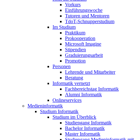
Vorkurs
Einführungswoche
Tutoren und Mentoren
TdoT-Schnupperstudium
Im Studium
Praktikum
Prokooperation
Microsoft Imagine
Stipendien
Graduierungsarbeit
Promotion
Personen
Lehrende und Mitarbeiter
Beratung
Informatik vernetzt
Fachbereichstag Informatik
Alumni Informatik
Onlineservices
Medieninformatik
Studium Informatik
Studium im Überblick
Studiengang Informatik
Bachelor Informatik
Master Informatik
Studiengang Medieninformatik mit