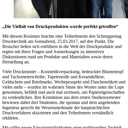
„Die Vielfalt von Druckprodukten wurde perfekt getroffen“
Mit diesem Resümee brachte eine Teilnehmerin den Schnuppertag
Drucktechnik am Sonnabend, 25.03.2017, auf den Punkt. Die
Besucher ließen sich entführen in die Welt der Druckprodukte und
regten mit ihren Fragen und Anmerkungen zu intensiven
Diskussionen rund um Produkte und Materialien sowie deren
Herstellung an.
Viele Druckmuster – Kosmetikverpackung, bedruckter Blumentopf
und Tachometerscheibe, Tapetenrolle und Keramikfliese,
Geldschein und Briefmarke, Werbeprospekt und Flaschenetikett und
vieles mehr – wurden im wahrsten Sinne des Wortes unter die Lupe
genommen, befühlt und auch mal zerrissen, um Papiereigenschaften
zu verdeutlichen. Ihre Kenntnisse aus dem ersten Studiensemester
bewiesen dabei drei Studenten, die spontan und dem angehenden
Ingenieur gerecht die Wesensmerkmale der hauptsächlichen
Druckverfahren skizzierten und den Teilnehmern verständlich
erklärten.
Mit völlig neuen Einsatzmöglichkeiten einer traditionellen Technik