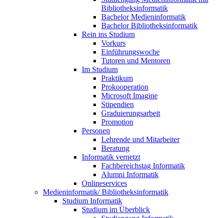
Bibliotheksinformatik
Bachelor Medieninformatik
Bachelor Bibliotheksinformatik
Rein ins Studium
Vorkurs
Einführungswoche
Tutoren und Mentoren
Im Studium
Praktikum
Prokooperation
Microsoft Imagine
Stipendien
Graduierungsarbeit
Promotion
Personen
Lehrende und Mitarbeiter
Beratung
Informatik vernetzt
Fachbereichstag Informatik
Alumni Informatik
Onlineservices
Medieninformatik/ Bibliotheksinformatik
Studium Informatik
Studium im Überblick