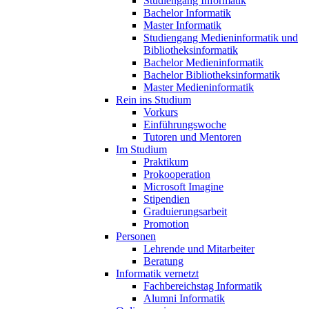
Studiengang Informatik
Bachelor Informatik
Master Informatik
Studiengang Medieninformatik und
Bibliotheksinformatik
Bachelor Medieninformatik
Bachelor Bibliotheksinformatik
Master Medieninformatik
Rein ins Studium
Vorkurs
Einführungswoche
Tutoren und Mentoren
Im Studium
Praktikum
Prokooperation
Microsoft Imagine
Stipendien
Graduierungsarbeit
Promotion
Personen
Lehrende und Mitarbeiter
Beratung
Informatik vernetzt
Fachbereichstag Informatik
Alumni Informatik