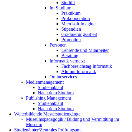
Studifit
Im Studium
Praktikum
Prokooperation
Microsoft Imagine
Stipendien
Graduierungsarbeit
Promotion
Personen
Lehrende und Mitarbeiter
Beratung
Informatik vernetzt
Fachbereichstag Informatik
Alumni Informatik
Onlineservices
Medienmanagement
Studienablauf
Nach dem Studium
Publishing Management
Studienablauf
Nach dem Studium
Weiterbildende Masterstudiengänge
Museumspädagogik / Bildung und Vermittlung im
Museum
Studienämter/Zentrales Prüfungsamt