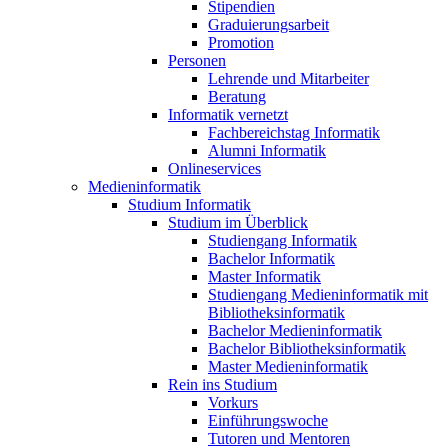
Stipendien
Graduierungsarbeit
Promotion
Personen
Lehrende und Mitarbeiter
Beratung
Informatik vernetzt
Fachbereichstag Informatik
Alumni Informatik
Onlineservices
Medieninformatik
Studium Informatik
Studium im Überblick
Studiengang Informatik
Bachelor Informatik
Master Informatik
Studiengang Medieninformatik mit
Bibliotheksinformatik
Bachelor Medieninformatik
Bachelor Bibliotheksinformatik
Master Medieninformatik
Rein ins Studium
Vorkurs
Einführungswoche
Tutoren und Mentoren