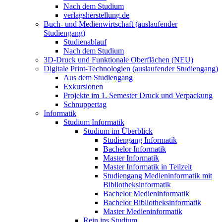
Nach dem Studium
verlagsherstellung.de
Buch- und Medienwirtschaft (auslaufender
Studiengang)
Studienablauf
Nach dem Studium
3D-Druck und Funktionale Oberflächen (NEU)
Digitale Print-Technologien (auslaufender Studiengang)
Aus dem Studiengang
Exkursionen
Projekte im 1. Semester Druck und Verpackung
Schnuppertag
Informatik
Studium Informatik
Studium im Überblick
Studiengang Informatik
Bachelor Informatik
Master Informatik
Master Informatik in Teilzeit
Studiengang Medieninformatik mit
Bibliotheksinformatik
Bachelor Medieninformatik
Bachelor Bibliotheksinformatik
Master Medieninformatik
Rein ins Studium