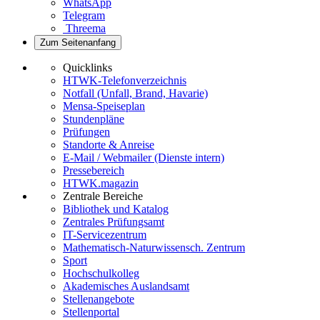
WhatsApp
Telegram
Threema
Zum Seitenanfang
Quicklinks
HTWK-Telefonverzeichnis
Notfall (Unfall, Brand, Havarie)
Mensa-Speiseplan
Stundenpläne
Prüfungen
Standorte & Anreise
E-Mail / Webmailer (Dienste intern)
Pressebereich
HTWK.magazin
Zentrale Bereiche
Bibliothek und Katalog
Zentrales Prüfungsamt
IT-Servicezentrum
Mathematisch-Naturwissensch. Zentrum
Sport
Hochschulkolleg
Akademisches Auslandsamt
Stellenangebote
Stellenportal