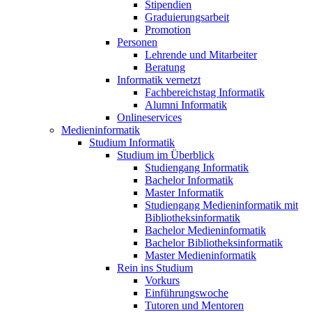
Stipendien
Graduierungsarbeit
Promotion
Personen
Lehrende und Mitarbeiter
Beratung
Informatik vernetzt
Fachbereichstag Informatik
Alumni Informatik
Onlineservices
Medieninformatik
Studium Informatik
Studium im Überblick
Studiengang Informatik
Bachelor Informatik
Master Informatik
Studiengang Medieninformatik mit
Bibliotheksinformatik
Bachelor Medieninformatik
Bachelor Bibliotheksinformatik
Master Medieninformatik
Rein ins Studium
Vorkurs
Einführungswoche
Tutoren und Mentoren