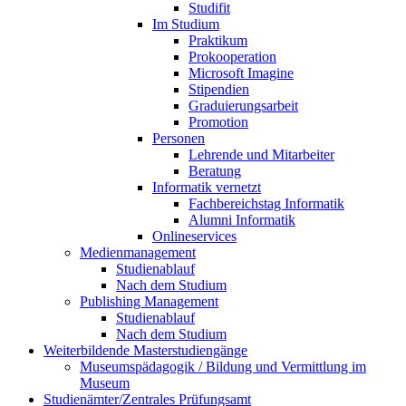
Studifit
Im Studium
Praktikum
Prokooperation
Microsoft Imagine
Stipendien
Graduierungsarbeit
Promotion
Personen
Lehrende und Mitarbeiter
Beratung
Informatik vernetzt
Fachbereichstag Informatik
Alumni Informatik
Onlineservices
Medienmanagement
Studienablauf
Nach dem Studium
Publishing Management
Studienablauf
Nach dem Studium
Weiterbildende Masterstudiengänge
Museumspädagogik / Bildung und Vermittlung im
Museum
Studienämter/Zentrales Prüfungsamt