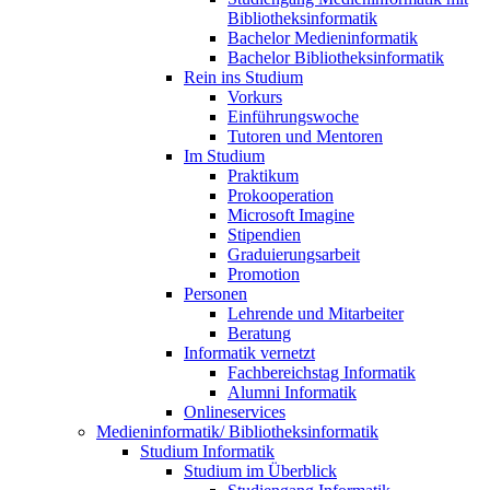
Bibliotheksinformatik
Bachelor Medieninformatik
Bachelor Bibliotheksinformatik
Rein ins Studium
Vorkurs
Einführungswoche
Tutoren und Mentoren
Im Studium
Praktikum
Prokooperation
Microsoft Imagine
Stipendien
Graduierungsarbeit
Promotion
Personen
Lehrende und Mitarbeiter
Beratung
Informatik vernetzt
Fachbereichstag Informatik
Alumni Informatik
Onlineservices
Medieninformatik/ Bibliotheksinformatik
Studium Informatik
Studium im Überblick