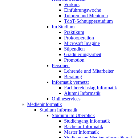
Vorkurs
Einführungswoche
Tutoren und Mentoren
TdoT-Schnupperstudium
Im Studium
Praktikum
Prokooperation
Microsoft Imagine
Stipendien
Graduierungsarbeit
Promotion
Personen
Lehrende und Mitarbeiter
Beratung
Informatik vernetzt
Fachbereichstag Informatik
Alumni Informatik
Onlineservices
Medieninformatik
Studium Informatik
Studium im Überblick
Studiengang Informatik
Bachelor Informatik
Master Informatik
Studiengang Medieninformatik mit