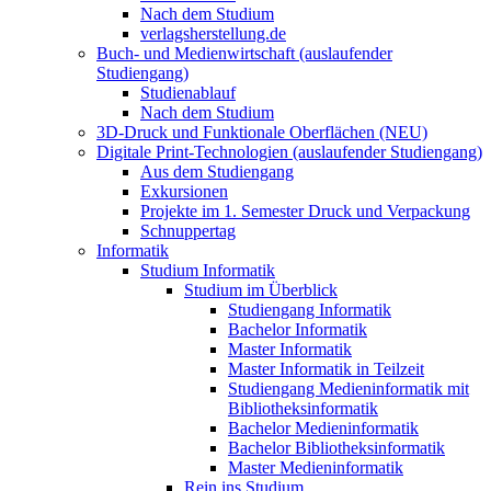
Nach dem Studium
verlagsherstellung.de
Buch- und Medienwirtschaft (auslaufender
Studiengang)
Studienablauf
Nach dem Studium
3D-Druck und Funktionale Oberflächen (NEU)
Digitale Print-Technologien (auslaufender Studiengang)
Aus dem Studiengang
Exkursionen
Projekte im 1. Semester Druck und Verpackung
Schnuppertag
Informatik
Studium Informatik
Studium im Überblick
Studiengang Informatik
Bachelor Informatik
Master Informatik
Master Informatik in Teilzeit
Studiengang Medieninformatik mit
Bibliotheksinformatik
Bachelor Medieninformatik
Bachelor Bibliotheksinformatik
Master Medieninformatik
Rein ins Studium