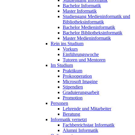
Studiengang Informatik
Bachelor Informatik
Master Informatik
Studiengang Medieninformatik und
Bibliotheksinformatik
Bachelor Medieninformatik
Bachelor Bibliotheksinformatik
Master Medieninformatik
Rein ins Studium
Vorkurs
Einführungswoche
Tutoren und Mentoren
Im Studium
Praktikum
Prokooperation
Microsoft Imagine
Stipendien
Graduierungsarbeit
Promotion
Personen
Lehrende und Mitarbeiter
Beratung
Informatik vernetzt
Fachbereichstag Informatik
Alumni Informatik