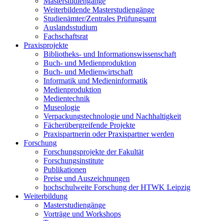
Masterstudiengänge
Weiterbildende Masterstudiengänge
Studienämter/Zentrales Prüfungsamt
Auslandsstudium
Fachschaftsrat
Praxisprojekte
Bibliotheks- und Informationswissenschaft
Buch- und Medienproduktion
Buch- und Medienwirtschaft
Informatik und Medieninformatik
Medienproduktion
Medientechnik
Museologie
Verpackungstechnologie und Nachhaltigkeit
Fächerübergreifende Projekte
Praxispartnerin oder Praxispartner werden
Forschung
Forschungsprojekte der Fakultät
Forschungsinstitute
Publikationen
Preise und Auszeichnungen
hochschulweite Forschung der HTWK Leipzig
Weiterbildung
Masterstudiengänge
Vorträge und Workshops