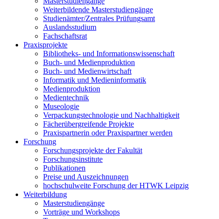
Masterstudiengänge
Weiterbildende Masterstudiengänge
Studienämter/Zentrales Prüfungsamt
Auslandsstudium
Fachschaftsrat
Praxisprojekte
Bibliotheks- und Informationswissenschaft
Buch- und Medienproduktion
Buch- und Medienwirtschaft
Informatik und Medieninformatik
Medienproduktion
Medientechnik
Museologie
Verpackungstechnologie und Nachhaltigkeit
Fächerübergreifende Projekte
Praxispartnerin oder Praxispartner werden
Forschung
Forschungsprojekte der Fakultät
Forschungsinstitute
Publikationen
Preise und Auszeichnungen
hochschulweite Forschung der HTWK Leipzig
Weiterbildung
Masterstudiengänge
Vorträge und Workshops