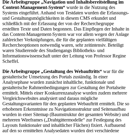
Die Arbeitsgruppe „Navigation und Inhaltsbereitstellung im
Content-Management-System“
wurde in die Nutzung des
Systems eingeführt. Anhand von Testdaten wurden die Erfassungs-
und Gestaltungsmöglichkeiten in diesem CMS erkundet und
schließlich mit der Erfassung der von der Recherchegruppe
erstellten Texte und Daten begonnen. Das Einpflegen der Inhalte in
das Content-Management-System war vor allem wegen der Anlage
zahlreicher Verknüpfungen, die für die geplanten vielfältigen
Rechercheoptionen notwendig waren, sehr zeitintensiv. Beteiligt
waren Studierende des Studiengangs Bibliotheks- und
Informationswissenschaft unter der Leitung von Professor Regine
Scheffel.
Die Arbeitsgruppe „Gestaltung des Webauftritts“
war für die
gestalterische Umsetzung des Portals zuständig. In einer
Analysephase wurden zunächst inhaltliche, funktionale und
gestalterische Rahmenbedingungen zur Gestaltung der Portalseite
ermittelt. Mittels einer Konkurrenzanalyse wurden zudem mehrere
Vergleichswebsites analysiert und daraus mögliche
Gestaltungsvarianten für den geplanten Webauftritt ermittelt. Die so
erhobenen Erkenntnisse zu Navigationsstruktur und Seitenaufbau
wurden in einer Sitemap (Baumstruktur der gesamten Website) und
mehreren Wireframes („Drahtgittermodelle“ zur Festlegung des
Layouts funktionaler und inhaltlicher Flächen) fixiert. Aufbauend
auf den so ermittelten Analysedaten wurden drei verschiedene