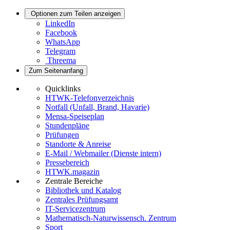
Optionen zum Teilen anzeigen
LinkedIn
Facebook
WhatsApp
Telegram
Threema
Zum Seitenanfang
Quicklinks
HTWK-Telefonverzeichnis
Notfall (Unfall, Brand, Havarie)
Mensa-Speiseplan
Stundenpläne
Prüfungen
Standorte & Anreise
E-Mail / Webmailer (Dienste intern)
Pressebereich
HTWK.magazin
Zentrale Bereiche
Bibliothek und Katalog
Zentrales Prüfungsamt
IT-Servicezentrum
Mathematisch-Naturwissensch. Zentrum
Sport