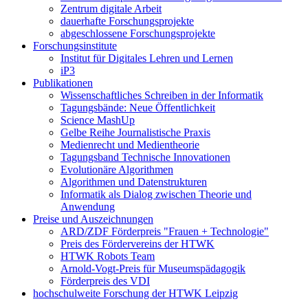
Zentrum digitale Arbeit
dauerhafte Forschungsprojekte
abgeschlossene Forschungsprojekte
Forschungsinstitute
Institut für Digitales Lehren und Lernen
iP3
Publikationen
Wissenschaftliches Schreiben in der Informatik
Tagungsbände: Neue Öffentlichkeit
Science MashUp
Gelbe Reihe Journalistische Praxis
Medienrecht und Medientheorie
Tagungsband Technische Innovationen
Evolutionäre Algorithmen
Algorithmen und Datenstrukturen
Informatik als Dialog zwischen Theorie und
Anwendung
Preise und Auszeichnungen
ARD/ZDF Förderpreis "Frauen + Technologie"
Preis des Fördervereins der HTWK
HTWK Robots Team
Arnold-Vogt-Preis für Museumspädagogik
Förderpreis des VDI
hochschulweite Forschung der HTWK Leipzig