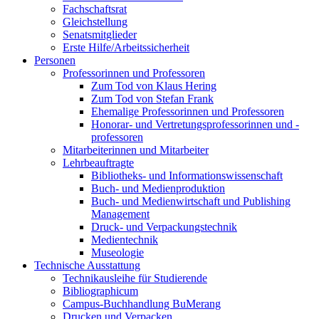
Fachschaftsrat
Gleichstellung
Senatsmitglieder
Erste Hilfe/Arbeitssicherheit
Personen
Professorinnen und Professoren
Zum Tod von Klaus Hering
Zum Tod von Stefan Frank
Ehemalige Professorinnen und Professoren
Honorar- und Vertretungsprofessorinnen und -
professoren
Mitarbeiterinnen und Mitarbeiter
Lehrbeauftragte
Bibliotheks- und Informationswissenschaft
Buch- und Medienproduktion
Buch- und Medienwirtschaft und Publishing
Management
Druck- und Verpackungstechnik
Medientechnik
Museologie
Technische Ausstattung
Technikausleihe für Studierende
Bibliographicum
Campus-Buchhandlung BuMerang
Drucken und Verpacken