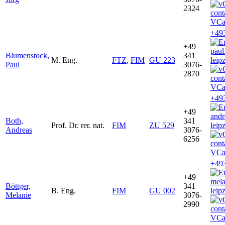
2324
VCa
+49
+49
pau
Blumenstock,
341
M. Eng.
FTZ
,
FIM
GU 223
leip
Paul
3076-
2870
VCa
+49
+49
and
Both,
341
Prof. Dr. rer. nat.
FIM
ZU 529
leip
Andreas
3076-
6256
VCa
+49
+49
mela
Böttger,
341
B. Eng.
FIM
GU 002
leip
Melanie
3076-
2990
VCa