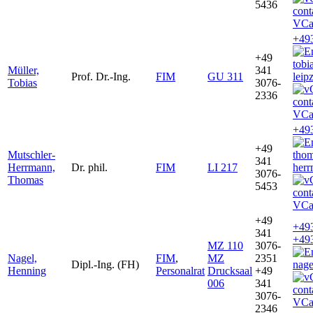
5436
VCa
+49
+49
tobi
Müller,
341
Prof. Dr.-Ing.
FIM
GU 311
leip
Tobias
3076-
2336
VCa
+49
+49
Mutschler-
thom
341
Herrmann,
Dr. phil.
FIM
LI 217
herr
3076-
Thomas
5453
VCa
+49
+49
341
+49
MZ 110
3076-
Nagel,
FIM
,
MZ
2351
Dipl.-Ing. (FH)
nage
Henning
Personalrat
Drucksaal
+49
006
341
3076-
VCa
2346