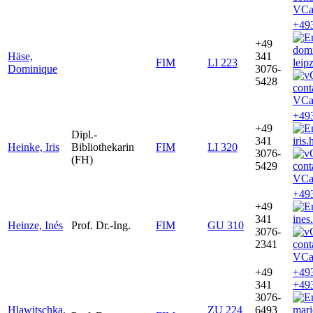
VCa
+49
+49
dom
Häse,
341
FIM
LI 223
leip
Dominique
3076-
5428
VCa
+49
+49
Dipl.-
341
iris
Heinke, Iris
Bibliothekarin
FIM
LI 320
3076-
(FH)
5429
VCa
+49
+49
341
ines
Heinze, Inés
Prof. Dr.-Ing.
FIM
GU 310
3076-
2341
VCa
+49
+49
341
+49
3076-
Hlawitschka,
ZU 224
6493
mar