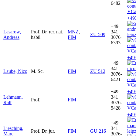
6482
VCa
+49
+49
and
Lasarow,
Prof. Dr. rer. nat.
MNZ
,
341
ZU 509
leip
Andreas
habil.
FIM
3076-
6393
VCa
+49
+49
341
nico
Laube, Nico
M. Sc.
FIM
ZU 512
3076-
6421
VCa
+49
+49
Lehmann,
341
Prof.
FIM
Ralf
3076-
5428
VCa
+49
+49
marc
Liesching,
341
Prof. Dr. jur.
FIM
GU 216
leip
Marc
3076-