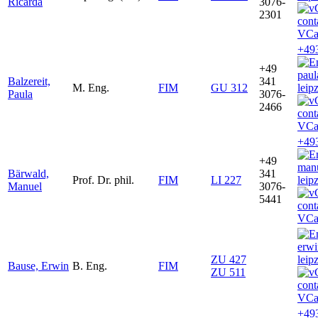
Ricarda
3076-
2301
VCa
+49
+49
paul
Balzereit,
341
M. Eng.
FIM
GU 312
leip
Paula
3076-
2466
VCa
+49
+49
man
Bärwald,
341
Prof. Dr. phil.
FIM
LI 227
leip
Manuel
3076-
5441
VCa
erw
ZU 427
leip
Bause, Erwin
B. Eng.
FIM
ZU 511
VCa
+49