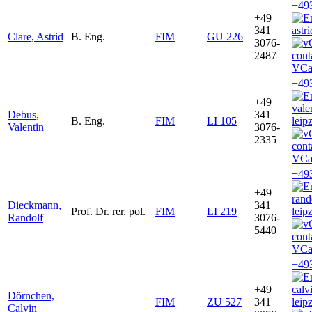
+49
+49
341
astr
Clare, Astrid
B. Eng.
FIM
GU 226
3076-
2487
VCa
+49
+49
vale
Debus,
341
B. Eng.
FIM
LI 105
leip
Valentin
3076-
2335
VCa
+49
+49
ran
Dieckmann,
341
Prof. Dr. rer. pol.
FIM
LI 219
leip
Randolf
3076-
5440
VCa
+49
+49
cal
Dörnchen,
FIM
ZU 527
341
leip
Calvin