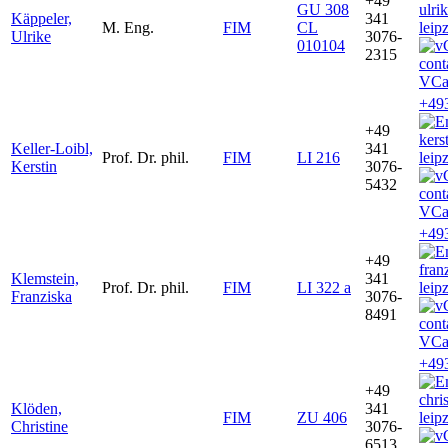
+49
GU 308
ulri
Käppeler,
341
M. Eng.
FIM
CL
leip
Ulrike
3076-
010104
2315
VCa
+49
+49
kers
Keller-Loibl,
341
Prof. Dr. phil.
FIM
LI 216
leip
Kerstin
3076-
5432
VCa
+49
+49
fran
Klemstein,
341
Prof. Dr. phil.
FIM
LI 322 a
leip
Franziska
3076-
8491
VCa
+49
+49
chri
Klöden,
341
FIM
ZU 406
leip
Christine
3076-
6513