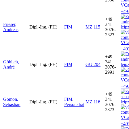
VCa
+49
+49
andr
Frieser,
341
Dipl.-Ing. (FH)
FIM
MZ 115
leip
Andreas
3076-
2323
VCa
+49
+49
andr
Göhlich,
341
Dipl.-Ing. (FH)
FIM
GU 204
leip
André
3076-
2991
VCa
+49
+49
seb
Gomon,
FIM
,
341
Dipl.-Ing. (FH)
MZ 116
leip
Sebastian
Personalrat
3076-
2373
VCa
+49