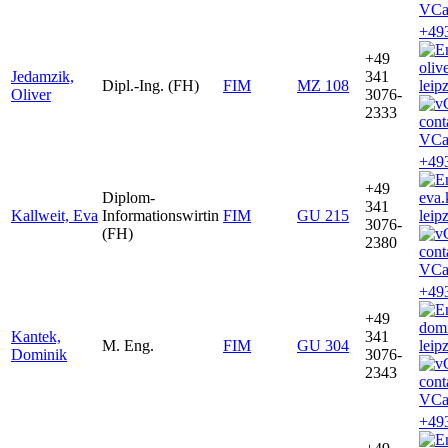
VCa
+49
+49
oliv
Jedamzik,
341
Dipl.-Ing. (FH)
FIM
MZ 108
leip
Oliver
3076-
2333
VCa
+49
+49
Diplom-
eva.
341
Kallweit, Eva
Informationswirtin
FIM
GU 215
leip
3076-
(FH)
2380
VCa
+49
+49
dom
Kantek,
341
M. Eng.
FIM
GU 304
leip
Dominik
3076-
2343
VCa
+49