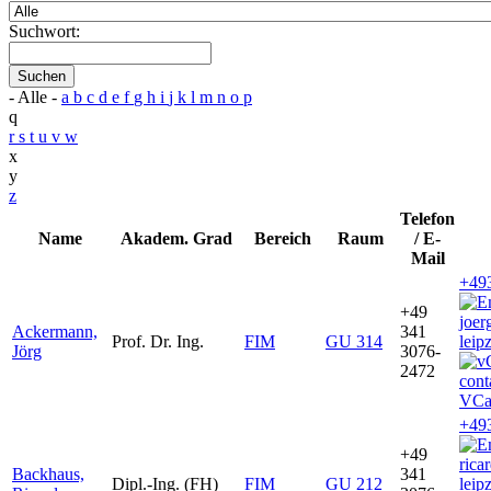
Suchwort:
Suchen
- Alle -
a
b
c
d
e
f
g
h
i
j
k
l
m
n
o
p
q
r
s
t
u
v
w
x
y
z
Telefon
Name
Akadem. Grad
Bereich
Raum
/ E-
Mail
+49
+49
joe
Ackermann,
341
Prof. Dr. Ing.
FIM
GU 314
leip
Jörg
3076-
2472
VCa
+49
+49
rica
Backhaus,
341
Dipl.-Ing. (FH)
FIM
GU 212
leip