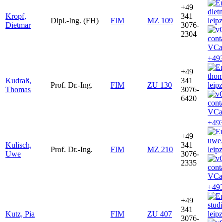
+49
diet
Kropf,
341
Dipl.-Ing. (FH)
FIM
MZ 109
leip
Dietmar
3076-
2304
VCa
+49
+49
tho
Kudraß,
341
Prof. Dr.-Ing.
FIM
ZU 130
leip
Thomas
3076-
6420
VCa
+49
+49
uwe
Kulisch,
341
Prof. Dr.-Ing.
FIM
MZ 210
leip
Uwe
3076-
2335
VCa
+49
+49
stud
341
Kutz, Pia
FIM
ZU 407
leip
3076-