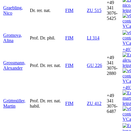
+49
nico
Graebling,
341
Dr. rer. nat.
FIM
ZU 515
leip
Nico
3076-
5425
VCa
Gromova,
Prof. Dr. phil.
FIM
LI 314
Alina
VCa
+49
+49
ale
Grossmann,
341
Prof. Dr. rer. nat.
FIM
GU 226
leip
Alexander
3076-
2880
VCa
+49
+49
mart
Grüttmüller,
Prof. Dr. rer. nat.
341
FIM
ZU 412
leip
Martin
habil.
3076-
6487
VCa
jon