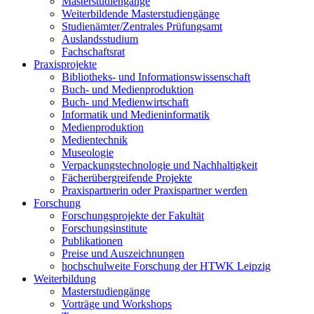
Masterstudiengänge
Weiterbildende Masterstudiengänge
Studienämter/Zentrales Prüfungsamt
Auslandsstudium
Fachschaftsrat
Praxisprojekte
Bibliotheks- und Informationswissenschaft
Buch- und Medienproduktion
Buch- und Medienwirtschaft
Informatik und Medieninformatik
Medienproduktion
Medientechnik
Museologie
Verpackungstechnologie und Nachhaltigkeit
Fächerübergreifende Projekte
Praxispartnerin oder Praxispartner werden
Forschung
Forschungsprojekte der Fakultät
Forschungsinstitute
Publikationen
Preise und Auszeichnungen
hochschulweite Forschung der HTWK Leipzig
Weiterbildung
Masterstudiengänge
Vorträge und Workshops