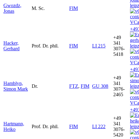
Gwozdz,
leip
M. Sc.
FIM
Jonas
VCa
+49
+49
ger
Hacker,
341
Prof. Dr. phil.
FIM
LI 215
leip
Gerhard
3076-
5418
VCa
+49
+49
sim
Hamblyn,
341
Dr.
FTZ
,
FIM
GU 308
leip
Simon Mark
3076-
2465
VCa
+49
+49
hei
Hartmann,
341
Prof. Dr. phil.
FIM
LI 222
leip
Heiko
3076-
5420