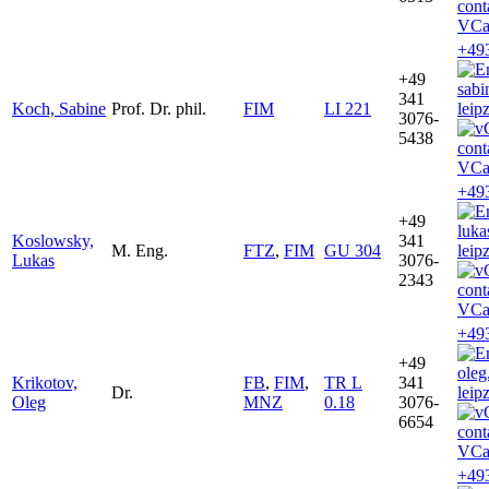
VCa
+49
+49
sab
341
Koch, Sabine
Prof. Dr. phil.
FIM
LI 221
leip
3076-
5438
VCa
+49
+49
luk
Koslowsky,
341
M. Eng.
FTZ
,
FIM
GU 304
leip
Lukas
3076-
2343
VCa
+49
+49
oleg
Krikotov,
FB
,
FIM
,
TR L
341
Dr.
leip
Oleg
MNZ
0.18
3076-
6654
VCa
+49