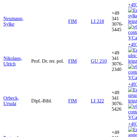
+49
+49
syl
Neumann,
341
FIM
LI 218
leip
Sylke
3076-
5445
VCa
+49
+49
ulri
Nikolaus,
341
Prof. Dr. rer. pol.
FIM
GU 210
leip
Ulrich
3076-
2340
VCa
+49
+49
ursu
Orbeck,
341
Dipl.-Bibl.
FIM
LI 322
leip
Ursula
3076-
5426
VCa
+49
+49
antj