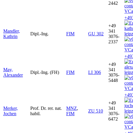
2442
VCa
+49
+49
kath
Mandler,
341
Dipl.-Ing.
FIM
GU 302
leip
Kathrin
3076-
2337
VCa
+49
+49
ale
May,
341
Dipl.-Ing. (FH)
FIM
LI 306
leip
Alexander
3076-
5448
VCa
+49
+49
joc
Merker,
Prof. Dr. rer. nat.
MNZ
,
341
ZU 510
leip
Jochen
habil.
FIM
3076-
6472
VCa