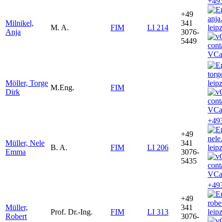
+49
+49
anja
Milnikel,
341
M. A.
FIM
LI 214
leip
Anja
3076-
5449
VCa
torg
Möller, Torge
leip
M.Eng.
FIM
Dirk
VCa
+49
+49
nele
Müller, Nele
341
B. A.
FIM
LI 206
leip
Emma
3076-
5435
VCa
+49
+49
robe
Müller,
341
Prof. Dr.-Ing.
FIM
LI 313
leip
Robert
3076-