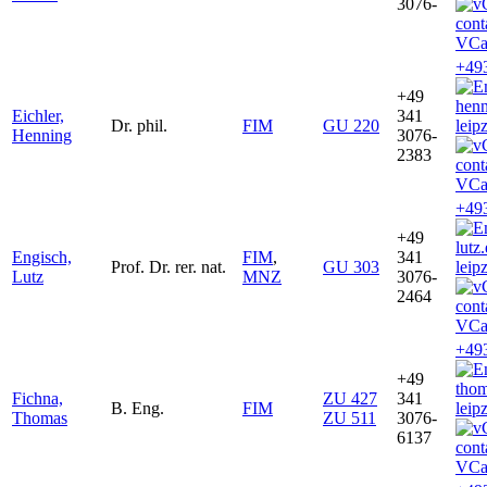
3076-
VCa
+49
+49
henn
Eichler,
341
Dr. phil.
FIM
GU 220
leip
Henning
3076-
2383
VCa
+49
+49
lutz
Engisch,
FIM
,
341
Prof. Dr. rer. nat.
GU 303
leip
Lutz
MNZ
3076-
2464
VCa
+49
+49
tho
Fichna,
ZU 427
341
B. Eng.
FIM
leip
Thomas
ZU 511
3076-
6137
VCa