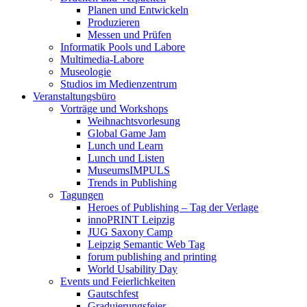
Planen und Entwickeln
Produzieren
Messen und Prüfen
Informatik Pools und Labore
Multimedia-Labore
Museologie
Studios im Medienzentrum
Veranstaltungsbüro
Vorträge und Workshops
Weihnachtsvorlesung
Global Game Jam
Lunch und Learn
Lunch und Listen
MuseumsIMPULS
Trends in Publishing
Tagungen
Heroes of Publishing – Tag der Verlage
innoPRINT Leipzig
JUG Saxony Camp
Leipzig Semantic Web Tag
forum publishing and printing
World Usability Day
Events und Feierlichkeiten
Gautschfest
Graduierungsfeier