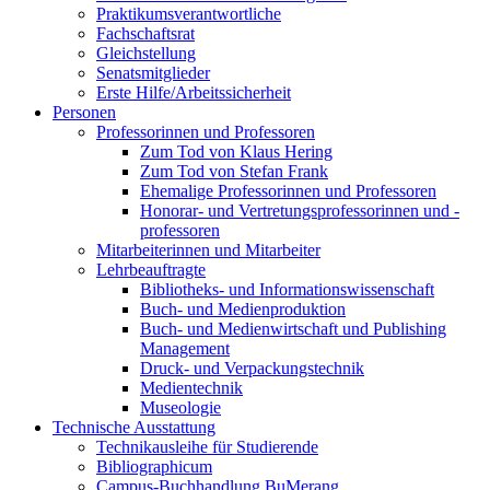
Praktikumsverantwortliche
Fachschaftsrat
Gleichstellung
Senatsmitglieder
Erste Hilfe/Arbeitssicherheit
Personen
Professorinnen und Professoren
Zum Tod von Klaus Hering
Zum Tod von Stefan Frank
Ehemalige Professorinnen und Professoren
Honorar- und Vertretungsprofessorinnen und -
professoren
Mitarbeiterinnen und Mitarbeiter
Lehrbeauftragte
Bibliotheks- und Informationswissenschaft
Buch- und Medienproduktion
Buch- und Medienwirtschaft und Publishing
Management
Druck- und Verpackungstechnik
Medientechnik
Museologie
Technische Ausstattung
Technikausleihe für Studierende
Bibliographicum
Campus-Buchhandlung BuMerang