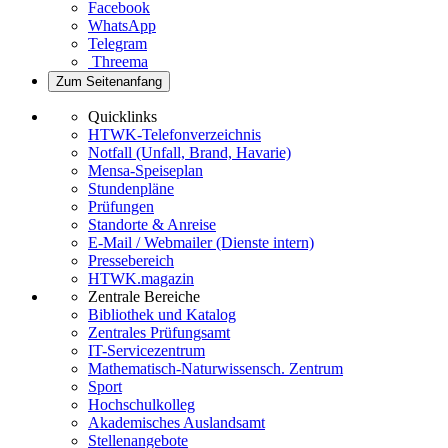
Facebook
WhatsApp
Telegram
Threema
Zum Seitenanfang
Quicklinks
HTWK-Telefonverzeichnis
Notfall (Unfall, Brand, Havarie)
Mensa-Speiseplan
Stundenpläne
Prüfungen
Standorte & Anreise
E-Mail / Webmailer (Dienste intern)
Pressebereich
HTWK.magazin
Zentrale Bereiche
Bibliothek und Katalog
Zentrales Prüfungsamt
IT-Servicezentrum
Mathematisch-Naturwissensch. Zentrum
Sport
Hochschulkolleg
Akademisches Auslandsamt
Stellenangebote