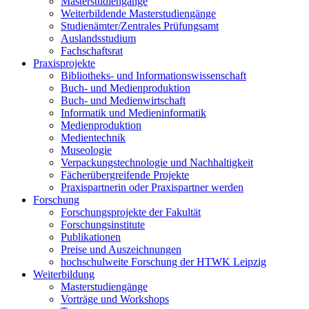
Masterstudiengänge
Weiterbildende Masterstudiengänge
Studienämter/Zentrales Prüfungsamt
Auslandsstudium
Fachschaftsrat
Praxisprojekte
Bibliotheks- und Informationswissenschaft
Buch- und Medienproduktion
Buch- und Medienwirtschaft
Informatik und Medieninformatik
Medienproduktion
Medientechnik
Museologie
Verpackungstechnologie und Nachhaltigkeit
Fächerübergreifende Projekte
Praxispartnerin oder Praxispartner werden
Forschung
Forschungsprojekte der Fakultät
Forschungsinstitute
Publikationen
Preise und Auszeichnungen
hochschulweite Forschung der HTWK Leipzig
Weiterbildung
Masterstudiengänge
Vorträge und Workshops