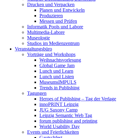
Drucken und Verpacken
Planen und Entwickeln
Produzieren
Messen und Prüfen
Informatik Pools und Labore
Multimedia-Labore
Museologie
Studios im Medienzentrum
Veranstaltungsbüro
Vorträge und Workshops
Weihnachtsvorlesung
Global Game Jam
Lunch und Learn
Lunch und Listen
MuseumsIMPULS
Trends in Publishing
Tagungen
Heroes of Publishing – Tag der Verlage
innoPRINT Leipzig
JUG Saxony Camp
Leipzig Semantic Web Tag
forum publishing and printing
World Usability Day
Events und Feierlichkeiten
Gautschfest