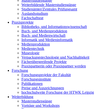
Masterstudiengänge
Weiterbildende Masterstudiengänge
Studienämter/Zentrales Prüfungsamt
Auslandsstudium
Fachschaftsrat
Praxisprojekte
Bibliotheks- und Informationswissenschaft
Buch- und Medienproduktion
Buch- und Medienwirtschaft
Informatik und Medieninformatik
Medienproduktion
Medientechnik
Museologie
Verpackungstechnologie und Nachhaltigkeit
Fächerübergreifende Projekte
Praxispartnerin oder Praxispartner werden
Forschung
Forschungsprojekte der Fakultät
Forschungsinstitute
Publikationen
Preise und Auszeichnungen
hochschulweite Forschung der HTWK Leipzig
Weiterbildung
Masterstudiengänge
Vorträge und Workshops