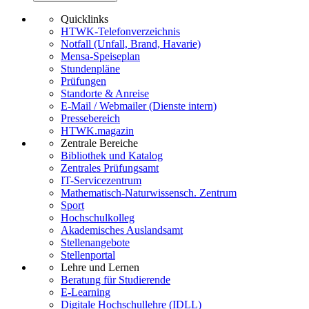
Quicklinks
HTWK-Telefonverzeichnis
Notfall (Unfall, Brand, Havarie)
Mensa-Speiseplan
Stundenpläne
Prüfungen
Standorte & Anreise
E-Mail / Webmailer (Dienste intern)
Pressebereich
HTWK.magazin
Zentrale Bereiche
Bibliothek und Katalog
Zentrales Prüfungsamt
IT-Servicezentrum
Mathematisch-Naturwissensch. Zentrum
Sport
Hochschulkolleg
Akademisches Auslandsamt
Stellenangebote
Stellenportal
Lehre und Lernen
Beratung für Studierende
E-Learning
Digitale Hochschullehre (IDLL)