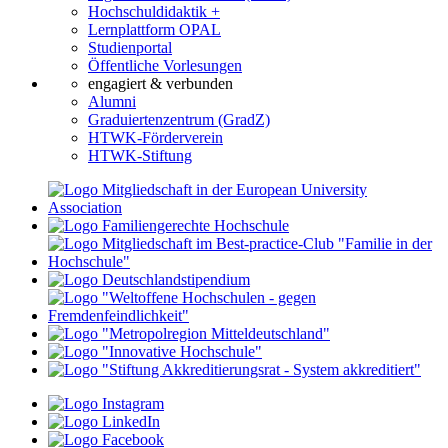
Hochschuldidaktik +
Lernplattform OPAL
Studienportal
Öffentliche Vorlesungen
engagiert & verbunden
Alumni
Graduiertenzentrum (GradZ)
HTWK-Förderverein
HTWK-Stiftung