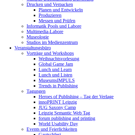
Drucken und Verpacken
Planen und Entwickeln
Produzieren
Messen und Prüfen
Informatik Pools und Labore
Multimedia-Labore
Museologie
Studios im Medienzentrum
Veranstaltungsbüro
Vorträge und Workshops
Weihnachtsvorlesung
Global Game Jam
Lunch und Learn
Lunch und Listen
MuseumsIMPULS
Trends in Publishing
Tagungen
Heroes of Publishing – Tag der Verlage
innoPRINT Leipzig
JUG Saxony Camp
Leipzig Semantic Web Tag
forum publishing and printing
World Usability Day
Events und Feierlichkeiten
Gautschfest