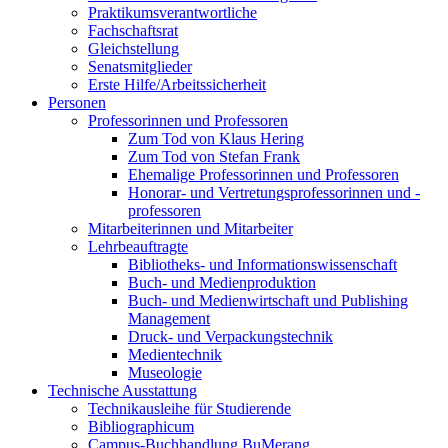
Praktikumsverantwortliche
Fachschaftsrat
Gleichstellung
Senatsmitglieder
Erste Hilfe/Arbeitssicherheit
Personen
Professorinnen und Professoren
Zum Tod von Klaus Hering
Zum Tod von Stefan Frank
Ehemalige Professorinnen und Professoren
Honorar- und Vertretungsprofessorinnen und -
professoren
Mitarbeiterinnen und Mitarbeiter
Lehrbeauftragte
Bibliotheks- und Informationswissenschaft
Buch- und Medienproduktion
Buch- und Medienwirtschaft und Publishing
Management
Druck- und Verpackungstechnik
Medientechnik
Museologie
Technische Ausstattung
Technikausleihe für Studierende
Bibliographicum
Campus-Buchhandlung BuMerang