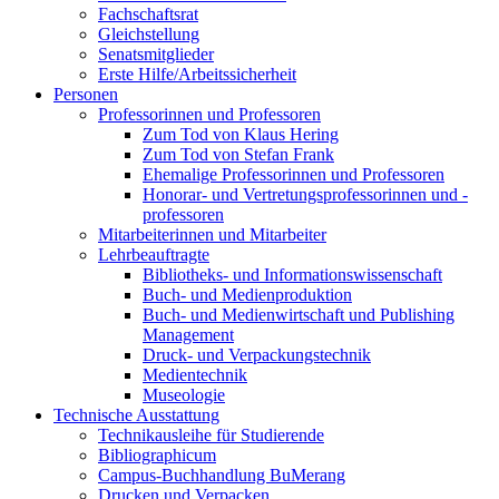
Fachschaftsrat
Gleichstellung
Senatsmitglieder
Erste Hilfe/Arbeitssicherheit
Personen
Professorinnen und Professoren
Zum Tod von Klaus Hering
Zum Tod von Stefan Frank
Ehemalige Professorinnen und Professoren
Honorar- und Vertretungsprofessorinnen und -
professoren
Mitarbeiterinnen und Mitarbeiter
Lehrbeauftragte
Bibliotheks- und Informationswissenschaft
Buch- und Medienproduktion
Buch- und Medienwirtschaft und Publishing
Management
Druck- und Verpackungstechnik
Medientechnik
Museologie
Technische Ausstattung
Technikausleihe für Studierende
Bibliographicum
Campus-Buchhandlung BuMerang
Drucken und Verpacken