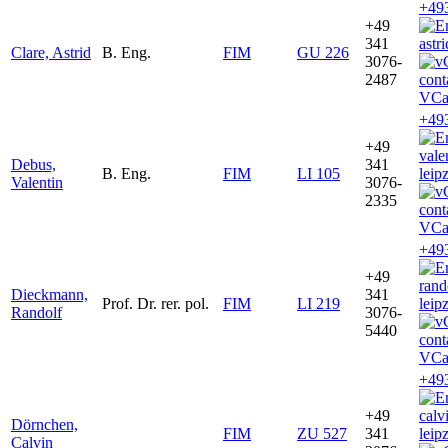
+49
+49
341
astr
Clare, Astrid
B. Eng.
FIM
GU 226
3076-
2487
VCa
+49
+49
vale
Debus,
341
B. Eng.
FIM
LI 105
leip
Valentin
3076-
2335
VCa
+49
+49
ran
Dieckmann,
341
Prof. Dr. rer. pol.
FIM
LI 219
leip
Randolf
3076-
5440
VCa
+49
+49
cal
Dörnchen,
FIM
ZU 527
341
leip
Calvin