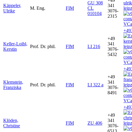
+49
GU 308
ulri
Käppeler,
341
M. Eng.
FIM
CL
leip
Ulrike
3076-
010104
2315
VCa
+49
+49
kers
Keller-Loibl,
341
Prof. Dr. phil.
FIM
LI 216
leip
Kerstin
3076-
5432
VCa
+49
+49
fran
Klemstein,
341
Prof. Dr. phil.
FIM
LI 322 a
leip
Franziska
3076-
8491
VCa
+49
+49
chri
Klöden,
341
FIM
ZU 406
leip
Christine
3076-
6513