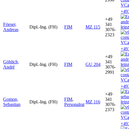
VCa
+49
+49
andr
Frieser,
341
Dipl.-Ing. (FH)
FIM
MZ 115
leip
Andreas
3076-
2323
VCa
+49
+49
andr
Göhlich,
341
Dipl.-Ing. (FH)
FIM
GU 204
leip
André
3076-
2991
VCa
+49
+49
seb
Gomon,
FIM
,
341
Dipl.-Ing. (FH)
MZ 116
leip
Sebastian
Personalrat
3076-
2373
VCa
+49