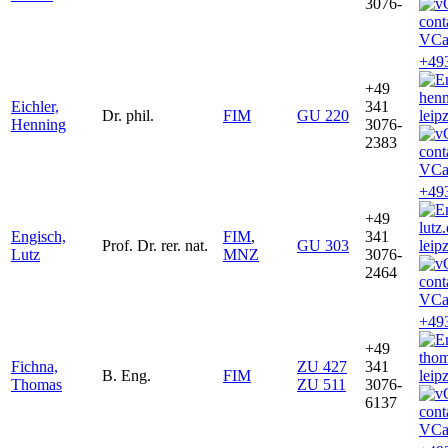
3076-
VCa
+49
+49
henn
Eichler,
341
Dr. phil.
FIM
GU 220
leip
Henning
3076-
2383
VCa
+49
+49
lutz
Engisch,
FIM
,
341
Prof. Dr. rer. nat.
GU 303
leip
Lutz
MNZ
3076-
2464
VCa
+49
+49
tho
Fichna,
ZU 427
341
B. Eng.
FIM
leip
Thomas
ZU 511
3076-
6137
VCa