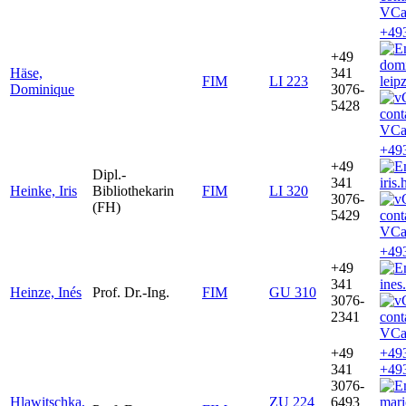
VCa
+49
+49
dom
Häse,
341
FIM
LI 223
leip
Dominique
3076-
5428
VCa
+49
+49
Dipl.-
341
iris
Heinke, Iris
Bibliothekarin
FIM
LI 320
3076-
(FH)
5429
VCa
+49
+49
341
ines
Heinze, Inés
Prof. Dr.-Ing.
FIM
GU 310
3076-
2341
VCa
+49
+49
341
+49
3076-
Hlawitschka,
ZU 224
6493
mar