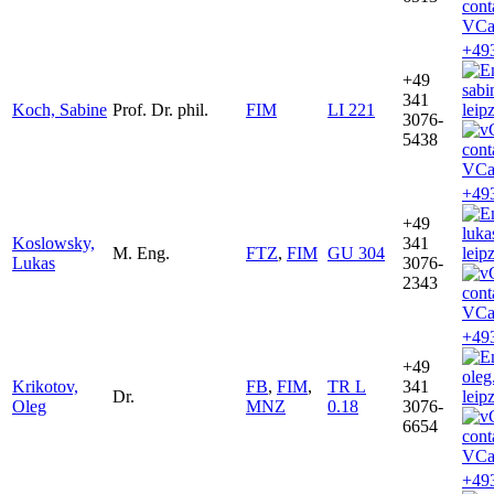
VCa
+49
+49
sab
341
Koch, Sabine
Prof. Dr. phil.
FIM
LI 221
leip
3076-
5438
VCa
+49
+49
luk
Koslowsky,
341
M. Eng.
FTZ
,
FIM
GU 304
leip
Lukas
3076-
2343
VCa
+49
+49
oleg
Krikotov,
FB
,
FIM
,
TR L
341
Dr.
leip
Oleg
MNZ
0.18
3076-
6654
VCa
+49