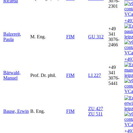
Ricarda
3076-
2301
VCa
+49
+49
paul
Balzereit,
341
M. Eng.
FIM
GU 312
leip
Paula
3076-
2466
VCa
+49
+49
man
Bärwald,
341
Prof. Dr. phil.
FIM
LI 227
leip
Manuel
3076-
5441
VCa
erw
ZU 427
leip
Bause, Erwin
B. Eng.
FIM
ZU 511
VCa
+49