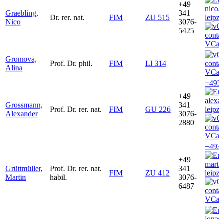
+49
nico
Graebling,
341
Dr. rer. nat.
FIM
ZU 515
leip
Nico
3076-
5425
VCa
Gromova,
Prof. Dr. phil.
FIM
LI 314
Alina
VCa
+49
+49
ale
Grossmann,
341
Prof. Dr. rer. nat.
FIM
GU 226
leip
Alexander
3076-
2880
VCa
+49
+49
mart
Grüttmüller,
Prof. Dr. rer. nat.
341
FIM
ZU 412
leip
Martin
habil.
3076-
6487
VCa
jon