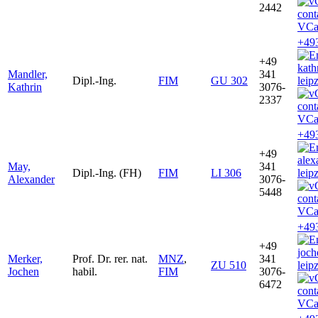
2442
VCa
+49
+49
kath
Mandler,
341
Dipl.-Ing.
FIM
GU 302
leip
Kathrin
3076-
2337
VCa
+49
+49
ale
May,
341
Dipl.-Ing. (FH)
FIM
LI 306
leip
Alexander
3076-
5448
VCa
+49
+49
joc
Merker,
Prof. Dr. rer. nat.
MNZ
,
341
ZU 510
leip
Jochen
habil.
FIM
3076-
6472
VCa