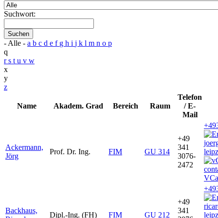
Suchwort:
Suchen
- Alle -
a
b
c
d
e
f
g
h
i
j
k
l
m
n
o
p
q
r
s
t
u
v
w
x
y
z
Telefon
Name
Akadem. Grad
Bereich
Raum
/ E-
Mail
+49
+49
joe
Ackermann,
341
Prof. Dr. Ing.
FIM
GU 314
leip
Jörg
3076-
2472
VCa
+49
+49
rica
Backhaus,
341
Dipl.-Ing. (FH)
FIM
GU 212
leip