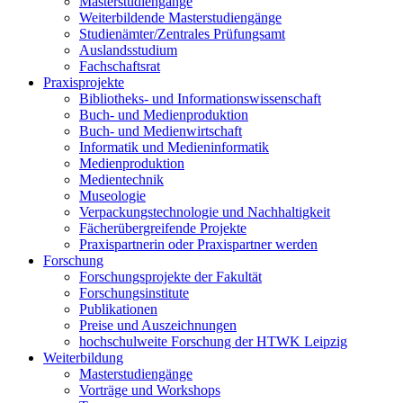
Masterstudiengänge
Weiterbildende Masterstudiengänge
Studienämter/Zentrales Prüfungsamt
Auslandsstudium
Fachschaftsrat
Praxisprojekte
Bibliotheks- und Informationswissenschaft
Buch- und Medienproduktion
Buch- und Medienwirtschaft
Informatik und Medieninformatik
Medienproduktion
Medientechnik
Museologie
Verpackungstechnologie und Nachhaltigkeit
Fächerübergreifende Projekte
Praxispartnerin oder Praxispartner werden
Forschung
Forschungsprojekte der Fakultät
Forschungsinstitute
Publikationen
Preise und Auszeichnungen
hochschulweite Forschung der HTWK Leipzig
Weiterbildung
Masterstudiengänge
Vorträge und Workshops