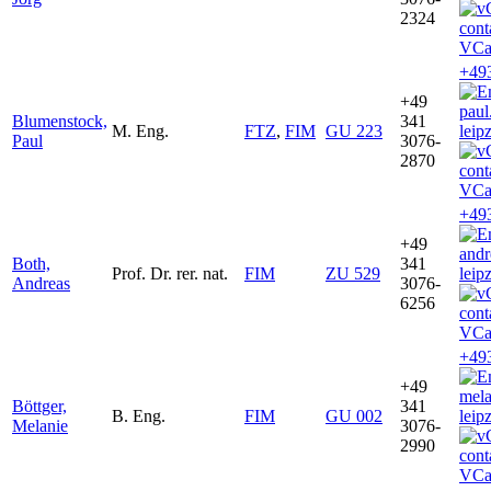
2324
VCa
+49
+49
pau
Blumenstock,
341
M. Eng.
FTZ
,
FIM
GU 223
leip
Paul
3076-
2870
VCa
+49
+49
and
Both,
341
Prof. Dr. rer. nat.
FIM
ZU 529
leip
Andreas
3076-
6256
VCa
+49
+49
mela
Böttger,
341
B. Eng.
FIM
GU 002
leip
Melanie
3076-
2990
VCa