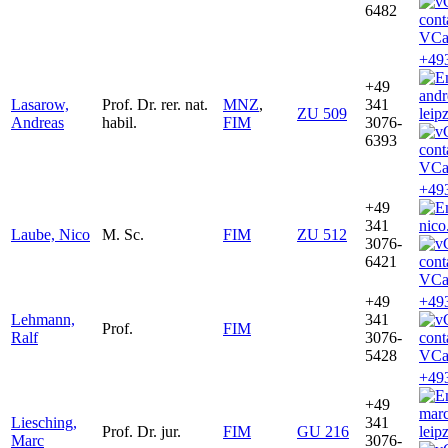
6482
VCa
+49
+49
and
Lasarow,
Prof. Dr. rer. nat.
MNZ
,
341
ZU 509
leip
Andreas
habil.
FIM
3076-
6393
VCa
+49
+49
341
nico
Laube, Nico
M. Sc.
FIM
ZU 512
3076-
6421
VCa
+49
+49
Lehmann,
341
Prof.
FIM
Ralf
3076-
5428
VCa
+49
+49
marc
Liesching,
341
Prof. Dr. jur.
FIM
GU 216
leip
Marc
3076-