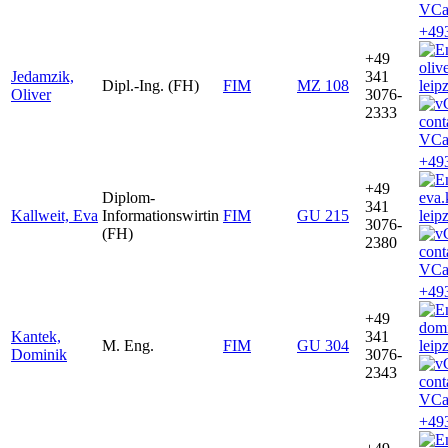
VCa
+49
+49
oliv
Jedamzik,
341
Dipl.-Ing. (FH)
FIM
MZ 108
leip
Oliver
3076-
2333
VCa
+49
+49
Diplom-
eva.
341
Kallweit, Eva
Informationswirtin
FIM
GU 215
leip
3076-
(FH)
2380
VCa
+49
+49
dom
Kantek,
341
M. Eng.
FIM
GU 304
leip
Dominik
3076-
2343
VCa
+49