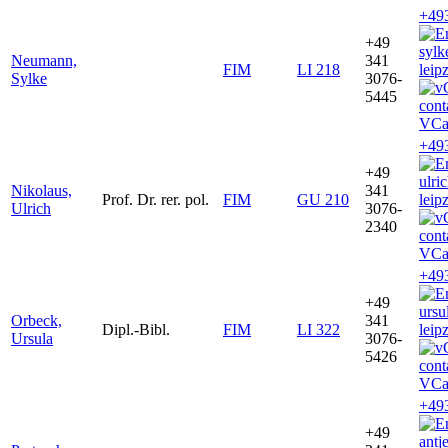
+49
+49
syl
Neumann,
341
FIM
LI 218
leip
Sylke
3076-
5445
VCa
+49
+49
ulri
Nikolaus,
341
Prof. Dr. rer. pol.
FIM
GU 210
leip
Ulrich
3076-
2340
VCa
+49
+49
ursu
Orbeck,
341
Dipl.-Bibl.
FIM
LI 322
leip
Ursula
3076-
5426
VCa
+49
+49
antj