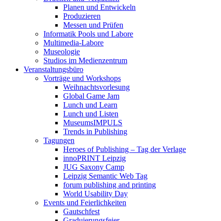
Planen und Entwickeln
Produzieren
Messen und Prüfen
Informatik Pools und Labore
Multimedia-Labore
Museologie
Studios im Medienzentrum
Veranstaltungsbüro
Vorträge und Workshops
Weihnachtsvorlesung
Global Game Jam
Lunch und Learn
Lunch und Listen
MuseumsIMPULS
Trends in Publishing
Tagungen
Heroes of Publishing – Tag der Verlage
innoPRINT Leipzig
JUG Saxony Camp
Leipzig Semantic Web Tag
forum publishing and printing
World Usability Day
Events und Feierlichkeiten
Gautschfest
Graduierungsfeier