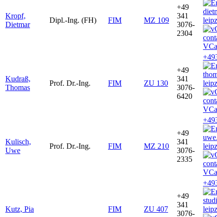
+49
diet
Kropf,
341
Dipl.-Ing. (FH)
FIM
MZ 109
leip
Dietmar
3076-
2304
VCa
+49
+49
tho
Kudraß,
341
Prof. Dr.-Ing.
FIM
ZU 130
leip
Thomas
3076-
6420
VCa
+49
+49
uwe
Kulisch,
341
Prof. Dr.-Ing.
FIM
MZ 210
leip
Uwe
3076-
2335
VCa
+49
+49
stud
341
Kutz, Pia
FIM
ZU 407
leip
3076-