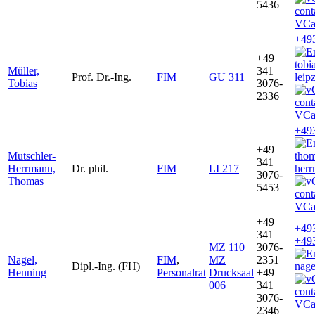
5436
VCa
+49
+49
tobi
Müller,
341
Prof. Dr.-Ing.
FIM
GU 311
leip
Tobias
3076-
2336
VCa
+49
+49
Mutschler-
thom
341
Herrmann,
Dr. phil.
FIM
LI 217
herr
3076-
Thomas
5453
VCa
+49
+49
341
+49
MZ 110
3076-
Nagel,
FIM
,
MZ
2351
Dipl.-Ing. (FH)
nage
Henning
Personalrat
Drucksaal
+49
006
341
3076-
VCa
2346