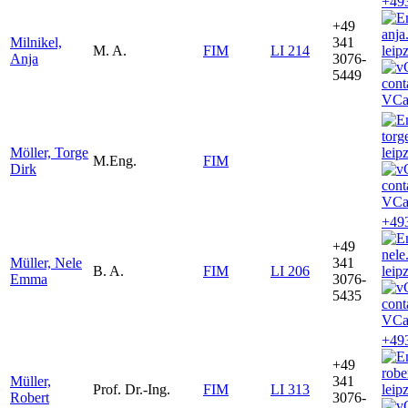
+49
+49
anja
Milnikel,
341
M. A.
FIM
LI 214
leip
Anja
3076-
5449
VCa
torg
Möller, Torge
leip
M.Eng.
FIM
Dirk
VCa
+49
+49
nele
Müller, Nele
341
B. A.
FIM
LI 206
leip
Emma
3076-
5435
VCa
+49
+49
robe
Müller,
341
Prof. Dr.-Ing.
FIM
LI 313
leip
Robert
3076-