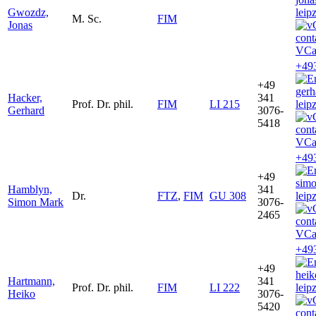
Gwozdz,
leip
M. Sc.
FIM
Jonas
VCa
+49
+49
ger
Hacker,
341
Prof. Dr. phil.
FIM
LI 215
leip
Gerhard
3076-
5418
VCa
+49
+49
sim
Hamblyn,
341
Dr.
FTZ
,
FIM
GU 308
leip
Simon Mark
3076-
2465
VCa
+49
+49
hei
Hartmann,
341
Prof. Dr. phil.
FIM
LI 222
leip
Heiko
3076-
5420