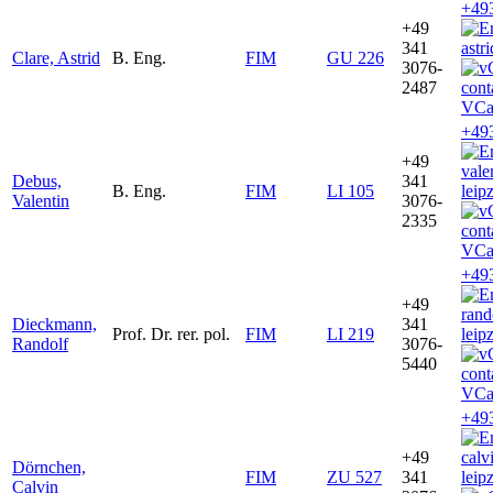
+49
+49
341
astr
Clare, Astrid
B. Eng.
FIM
GU 226
3076-
2487
VCa
+49
+49
vale
Debus,
341
B. Eng.
FIM
LI 105
leip
Valentin
3076-
2335
VCa
+49
+49
ran
Dieckmann,
341
Prof. Dr. rer. pol.
FIM
LI 219
leip
Randolf
3076-
5440
VCa
+49
+49
cal
Dörnchen,
FIM
ZU 527
341
leip
Calvin