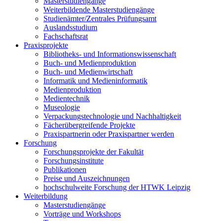
Masterstudiengänge
Weiterbildende Masterstudiengänge
Studienämter/Zentrales Prüfungsamt
Auslandsstudium
Fachschaftsrat
Praxisprojekte
Bibliotheks- und Informationswissenschaft
Buch- und Medienproduktion
Buch- und Medienwirtschaft
Informatik und Medieninformatik
Medienproduktion
Medientechnik
Museologie
Verpackungstechnologie und Nachhaltigkeit
Fächerübergreifende Projekte
Praxispartnerin oder Praxispartner werden
Forschung
Forschungsprojekte der Fakultät
Forschungsinstitute
Publikationen
Preise und Auszeichnungen
hochschulweite Forschung der HTWK Leipzig
Weiterbildung
Masterstudiengänge
Vorträge und Workshops