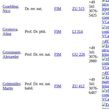
+49
nico
Graebling,
341
Dr. rer. nat.
FIM
ZU 515
leip
Nico
3076-
5425
VCa
Gromova,
Prof. Dr. phil.
FIM
LI 314
Alina
VCa
+49
+49
ale
Grossmann,
341
Prof. Dr. rer. nat.
FIM
GU 226
leip
Alexander
3076-
2880
VCa
+49
+49
mart
Grüttmüller,
Prof. Dr. rer. nat.
341
FIM
ZU 412
leip
Martin
habil.
3076-
6487
VCa
jon