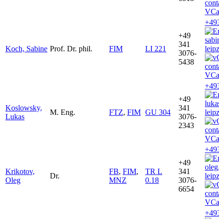
VCa
+49
+49
sab
341
Koch, Sabine
Prof. Dr. phil.
FIM
LI 221
leip
3076-
5438
VCa
+49
+49
luk
Koslowsky,
341
M. Eng.
FTZ
,
FIM
GU 304
leip
Lukas
3076-
2343
VCa
+49
+49
oleg
Krikotov,
FB
,
FIM
,
TR L
341
Dr.
leip
Oleg
MNZ
0.18
3076-
6654
VCa
+49