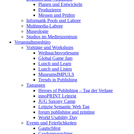
Planen und Entwickeln
Produzieren
Messen und Prüfen
Informatik Pools und Labore
Multimedia-Labore
Museologie
Studios im Medienzentrum
Veranstaltungsbüro
Vorträge und Workshops
Weihnachtsvorlesung
Global Game Jam
Lunch und Learn
Lunch und Listen
MuseumsIMPULS
Trends in Publishing
Tagungen
Heroes of Publishing – Tag der Verlage
innoPRINT Leipzig
JUG Saxony Camp
Leipzig Semantic Web Tag
forum publishing and printing
World Usability Day
Events und Feierlichkeiten
Gautschfest
Graduierungsfeier