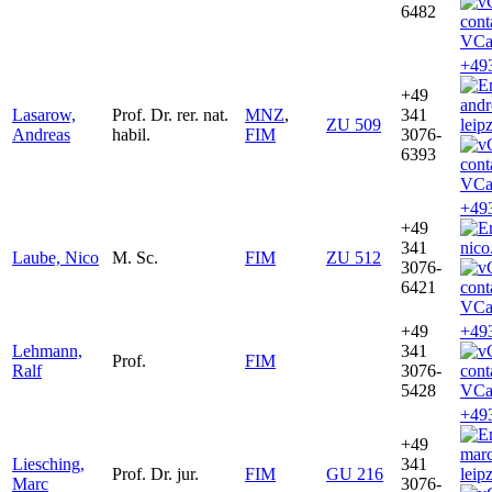
6482
VCa
+49
+49
and
Lasarow,
Prof. Dr. rer. nat.
MNZ
,
341
ZU 509
leip
Andreas
habil.
FIM
3076-
6393
VCa
+49
+49
341
nico
Laube, Nico
M. Sc.
FIM
ZU 512
3076-
6421
VCa
+49
+49
Lehmann,
341
Prof.
FIM
Ralf
3076-
5428
VCa
+49
+49
marc
Liesching,
341
Prof. Dr. jur.
FIM
GU 216
leip
Marc
3076-