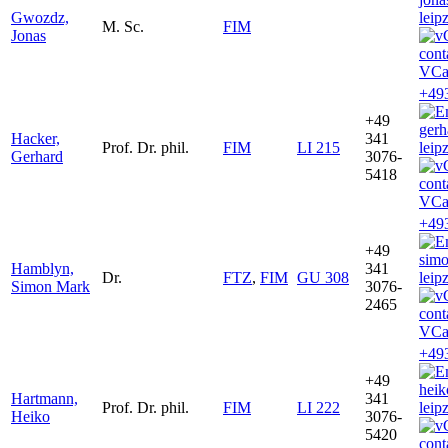
Gwozdz,
leip
M. Sc.
FIM
Jonas
VCa
+49
+49
ger
Hacker,
341
Prof. Dr. phil.
FIM
LI 215
leip
Gerhard
3076-
5418
VCa
+49
+49
sim
Hamblyn,
341
Dr.
FTZ
,
FIM
GU 308
leip
Simon Mark
3076-
2465
VCa
+49
+49
hei
Hartmann,
341
Prof. Dr. phil.
FIM
LI 222
leip
Heiko
3076-
5420