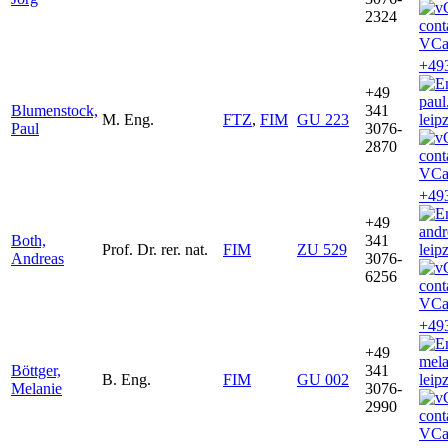
2324
VCa
+49
+49
pau
Blumenstock,
341
M. Eng.
FTZ
,
FIM
GU 223
leip
Paul
3076-
2870
VCa
+49
+49
and
Both,
341
Prof. Dr. rer. nat.
FIM
ZU 529
leip
Andreas
3076-
6256
VCa
+49
+49
mela
Böttger,
341
B. Eng.
FIM
GU 002
leip
Melanie
3076-
2990
VCa