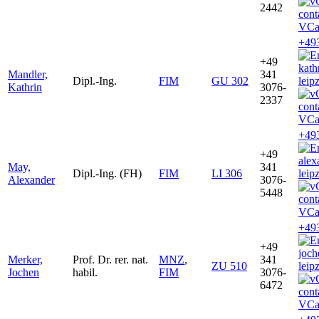
2442
VCa
+49
+49
kath
Mandler,
341
Dipl.-Ing.
FIM
GU 302
leip
Kathrin
3076-
2337
VCa
+49
+49
ale
May,
341
Dipl.-Ing. (FH)
FIM
LI 306
leip
Alexander
3076-
5448
VCa
+49
+49
joc
Merker,
Prof. Dr. rer. nat.
MNZ
,
341
ZU 510
leip
Jochen
habil.
FIM
3076-
6472
VCa