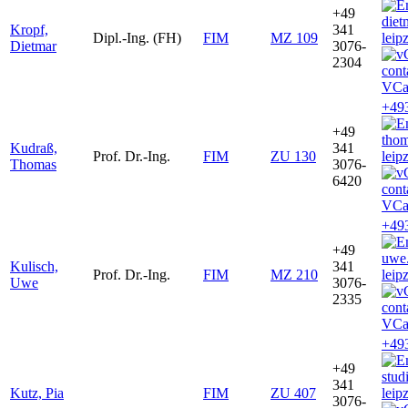
+49
diet
Kropf,
341
Dipl.-Ing. (FH)
FIM
MZ 109
leip
Dietmar
3076-
2304
VCa
+49
+49
tho
Kudraß,
341
Prof. Dr.-Ing.
FIM
ZU 130
leip
Thomas
3076-
6420
VCa
+49
+49
uwe
Kulisch,
341
Prof. Dr.-Ing.
FIM
MZ 210
leip
Uwe
3076-
2335
VCa
+49
+49
stud
341
Kutz, Pia
FIM
ZU 407
leip
3076-