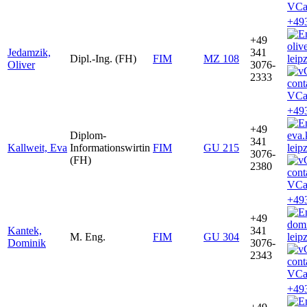
VCa
+49
+49
oliv
Jedamzik,
341
Dipl.-Ing. (FH)
FIM
MZ 108
leip
Oliver
3076-
2333
VCa
+49
+49
Diplom-
eva.
341
Kallweit, Eva
Informationswirtin
FIM
GU 215
leip
3076-
(FH)
2380
VCa
+49
+49
dom
Kantek,
341
M. Eng.
FIM
GU 304
leip
Dominik
3076-
2343
VCa
+49