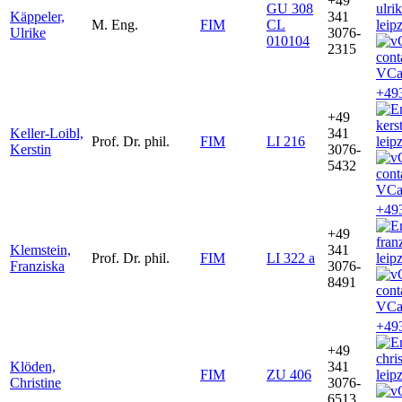
+49
GU 308
ulri
Käppeler,
341
M. Eng.
FIM
CL
leip
Ulrike
3076-
010104
2315
VCa
+49
+49
kers
Keller-Loibl,
341
Prof. Dr. phil.
FIM
LI 216
leip
Kerstin
3076-
5432
VCa
+49
+49
fran
Klemstein,
341
Prof. Dr. phil.
FIM
LI 322 a
leip
Franziska
3076-
8491
VCa
+49
+49
chri
Klöden,
341
FIM
ZU 406
leip
Christine
3076-
6513