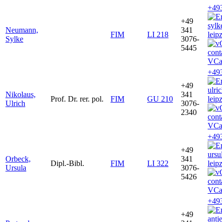
+49
+49
syl
Neumann,
341
FIM
LI 218
leip
Sylke
3076-
5445
VCa
+49
+49
ulri
Nikolaus,
341
Prof. Dr. rer. pol.
FIM
GU 210
leip
Ulrich
3076-
2340
VCa
+49
+49
ursu
Orbeck,
341
Dipl.-Bibl.
FIM
LI 322
leip
Ursula
3076-
5426
VCa
+49
+49
antj