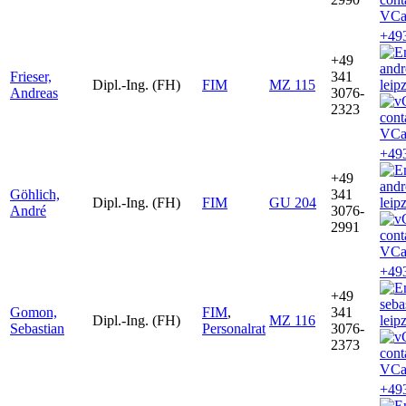
VCa
+49
+49
andr
Frieser,
341
Dipl.-Ing. (FH)
FIM
MZ 115
leip
Andreas
3076-
2323
VCa
+49
+49
andr
Göhlich,
341
Dipl.-Ing. (FH)
FIM
GU 204
leip
André
3076-
2991
VCa
+49
+49
seb
Gomon,
FIM
,
341
Dipl.-Ing. (FH)
MZ 116
leip
Sebastian
Personalrat
3076-
2373
VCa
+49