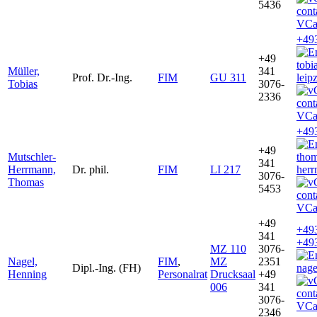
5436
VCa
+49
+49
tobi
Müller,
341
Prof. Dr.-Ing.
FIM
GU 311
leip
Tobias
3076-
2336
VCa
+49
+49
Mutschler-
thom
341
Herrmann,
Dr. phil.
FIM
LI 217
herr
3076-
Thomas
5453
VCa
+49
+49
341
+49
MZ 110
3076-
Nagel,
FIM
,
MZ
2351
Dipl.-Ing. (FH)
nage
Henning
Personalrat
Drucksaal
+49
006
341
3076-
VCa
2346