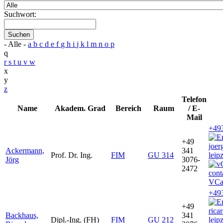
Suchwort:
Suchen
- Alle -
a
b
c
d
e
f
g
h
i
j
k
l
m
n
o
p
q
r
s
t
u
v
w
x
y
z
Telefon
Name
Akadem. Grad
Bereich
Raum
/ E-
Mail
+49
+49
joe
Ackermann,
341
Prof. Dr. Ing.
FIM
GU 314
leip
Jörg
3076-
2472
VCa
+49
+49
rica
Backhaus,
341
Dipl.-Ing. (FH)
FIM
GU 212
leip