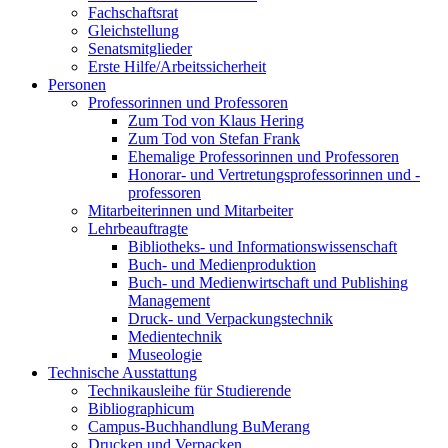
Fachschaftsrat
Gleichstellung
Senatsmitglieder
Erste Hilfe/Arbeitssicherheit
Personen
Professorinnen und Professoren
Zum Tod von Klaus Hering
Zum Tod von Stefan Frank
Ehemalige Professorinnen und Professoren
Honorar- und Vertretungsprofessorinnen und -
professoren
Mitarbeiterinnen und Mitarbeiter
Lehrbeauftragte
Bibliotheks- und Informationswissenschaft
Buch- und Medienproduktion
Buch- und Medienwirtschaft und Publishing
Management
Druck- und Verpackungstechnik
Medientechnik
Museologie
Technische Ausstattung
Technikausleihe für Studierende
Bibliographicum
Campus-Buchhandlung BuMerang
Drucken und Verpacken