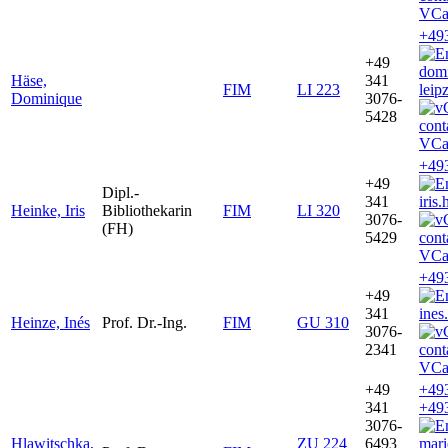
VCa
+49
+49
dom
Häse,
341
FIM
LI 223
leip
Dominique
3076-
5428
VCa
+49
+49
Dipl.-
341
iris
Heinke, Iris
Bibliothekarin
FIM
LI 320
3076-
(FH)
5429
VCa
+49
+49
341
ines
Heinze, Inés
Prof. Dr.-Ing.
FIM
GU 310
3076-
2341
VCa
+49
+49
341
+49
3076-
Hlawitschka,
ZU 224
6493
mar