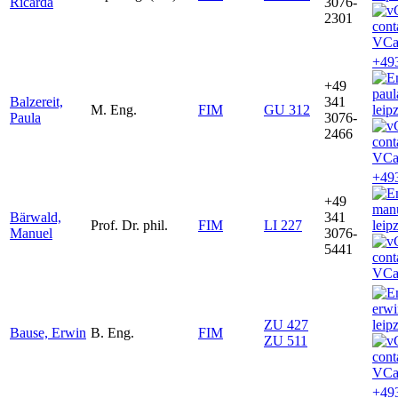
Ricarda
3076-
2301
VCa
+49
+49
paul
Balzereit,
341
M. Eng.
FIM
GU 312
leip
Paula
3076-
2466
VCa
+49
+49
man
Bärwald,
341
Prof. Dr. phil.
FIM
LI 227
leip
Manuel
3076-
5441
VCa
erw
ZU 427
leip
Bause, Erwin
B. Eng.
FIM
ZU 511
VCa
+49