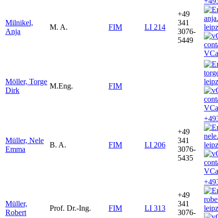
+49
+49
anja
Milnikel,
341
M. A.
FIM
LI 214
leip
Anja
3076-
5449
VCa
torg
Möller, Torge
leip
M.Eng.
FIM
Dirk
VCa
+49
+49
nele
Müller, Nele
341
B. A.
FIM
LI 206
leip
Emma
3076-
5435
VCa
+49
+49
robe
Müller,
341
Prof. Dr.-Ing.
FIM
LI 313
leip
Robert
3076-