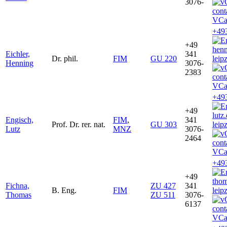
3076-
VCa
+49
+49
henn
Eichler,
341
Dr. phil.
FIM
GU 220
leip
Henning
3076-
2383
VCa
+49
+49
lutz
Engisch,
FIM
,
341
Prof. Dr. rer. nat.
GU 303
leip
Lutz
MNZ
3076-
2464
VCa
+49
+49
tho
Fichna,
ZU 427
341
B. Eng.
FIM
leip
Thomas
ZU 511
3076-
6137
VCa