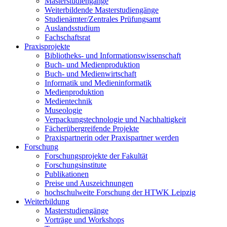
Masterstudiengänge
Weiterbildende Masterstudiengänge
Studienämter/Zentrales Prüfungsamt
Auslandsstudium
Fachschaftsrat
Praxisprojekte
Bibliotheks- und Informationswissenschaft
Buch- und Medienproduktion
Buch- und Medienwirtschaft
Informatik und Medieninformatik
Medienproduktion
Medientechnik
Museologie
Verpackungstechnologie und Nachhaltigkeit
Fächerübergreifende Projekte
Praxispartnerin oder Praxispartner werden
Forschung
Forschungsprojekte der Fakultät
Forschungsinstitute
Publikationen
Preise und Auszeichnungen
hochschulweite Forschung der HTWK Leipzig
Weiterbildung
Masterstudiengänge
Vorträge und Workshops