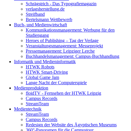
Schrägstrich - Das Typografiemagazin
verlagsherstellung.de
Streifband
Bertelsmann Wettbewerb
Buch- und Medienwirtschaft
Kommunikationsmanagement: Werbung für den
Studiengang
Heroes of Publishing – Tag der Verlage
Veranstaltungsmanagement: Messeprojekt
Pressemanagement: Leipziger Lerche
Buchhandelsmanagement: Campus-Buchhandlung
Informatik und Medieninformatik
HTWK Robots
HTWK Smart-Driving
Global Game Jam
Lange Nacht der Computerspiele
Medienproduktion
floidTV - Fernsehen der HTWK Leipzig
Campus Records
StreamTeam
Medientechnik
StreamTeam
Campus Records
Redesign der Website des Ägyptischen Museums
360°-Panoramen für die Campustour