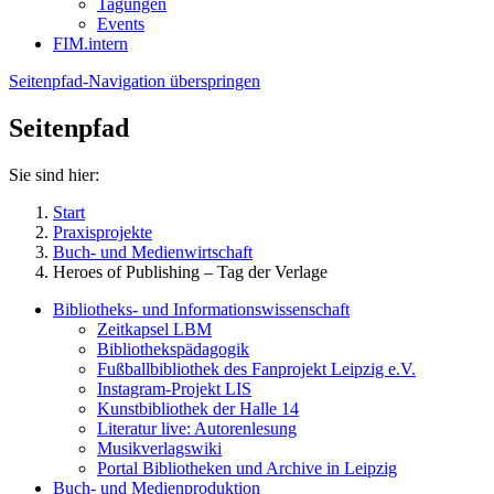
Tagungen
Events
FIM.intern
Seitenpfad-Navigation überspringen
Seitenpfad
Sie sind hier:
Start
Praxisprojekte
Buch- und Medienwirtschaft
Heroes of Publishing – Tag der Verlage
Bibliotheks- und Informationswissenschaft
Zeitkapsel LBM
Bibliothekspädagogik
Fußballbibliothek des Fanprojekt Leipzig e.V.
Instagram-Projekt LIS
Kunstbibliothek der Halle 14
Literatur live: Autorenlesung
Musikverlagswiki
Portal Bibliotheken und Archive in Leipzig
Buch- und Medienproduktion