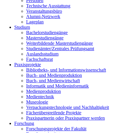
Personen
Technische Ausstattung
Veranstaltungsbüro
Alumni-Netzwerk
Lageplan
Studium
Bachelorstudiengänge
Masterstudiengänge
Weiterbildende Masterstudiengänge
Studienämter/Zentrales Prüfungsamt
Auslandsstudium
Fachschaftsrat
Praxisprojekte
Bibliotheks- und Informationswissenschaft
Buch- und Medienproduktion
Buch- und Medienwirtschaft
Informatik und Medieninformatik
Medienproduktion
Medientechnik
Museologie
Verpackungstechnologie und Nachhaltigkeit
Fächerübergreifende Projekte
Praxispartnerin oder Praxispartner werden
Forschung
Forschungsprojekte der Fakultät