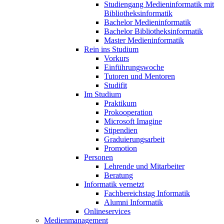
Studiengang Medieninformatik mit
Bibliotheksinformatik
Bachelor Medieninformatik
Bachelor Bibliotheksinformatik
Master Medieninformatik
Rein ins Studium
Vorkurs
Einführungswoche
Tutoren und Mentoren
Studifit
Im Studium
Praktikum
Prokooperation
Microsoft Imagine
Stipendien
Graduierungsarbeit
Promotion
Personen
Lehrende und Mitarbeiter
Beratung
Informatik vernetzt
Fachbereichstag Informatik
Alumni Informatik
Onlineservices
Medienmanagement