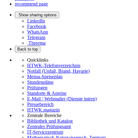
recommend page
Show sharing options
LinkedIn
Facebook
WhatsApp
Telegram
Threema
Back to top
Quicklinks
HTWK-Telefonverzeichnis
Notfall (Unfall, Brand, Havarie)
Mensa-Speiseplan
Stundenpläne
Prüfungen
Standorte & Anreise
E-Mail / Webmailer (Dienste intern)
Pressebereich
HTWK.magazin
Zentrale Bereiche
Bibliothek und Katalog
Zentrales Prüfungsamt
IT-Servicezentrum
Mathematisch-Naturwissensch. Zentrum