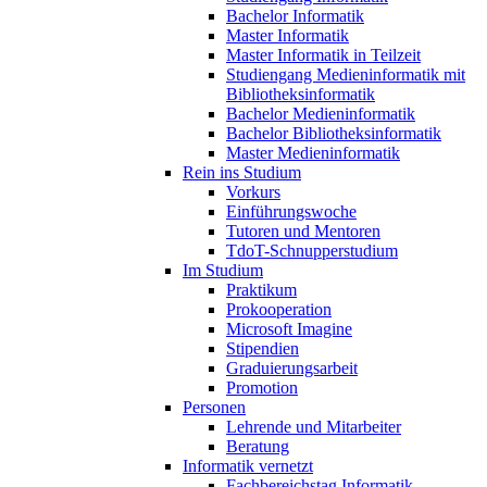
Bachelor Informatik
Master Informatik
Master Informatik in Teilzeit
Studiengang Medieninformatik mit
Bibliotheksinformatik
Bachelor Medieninformatik
Bachelor Bibliotheksinformatik
Master Medieninformatik
Rein ins Studium
Vorkurs
Einführungswoche
Tutoren und Mentoren
TdoT-Schnupperstudium
Im Studium
Praktikum
Prokooperation
Microsoft Imagine
Stipendien
Graduierungsarbeit
Promotion
Personen
Lehrende und Mitarbeiter
Beratung
Informatik vernetzt
Fachbereichstag Informatik