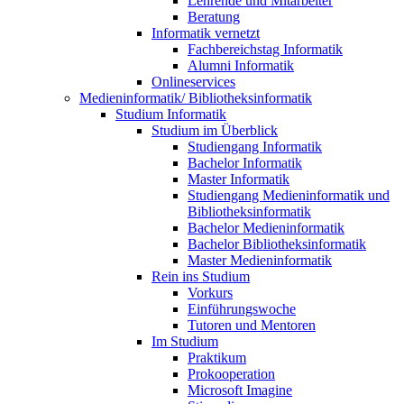
Lehrende und Mitarbeiter
Beratung
Informatik vernetzt
Fachbereichstag Informatik
Alumni Informatik
Onlineservices
Medieninformatik/ Bibliotheksinformatik
Studium Informatik
Studium im Überblick
Studiengang Informatik
Bachelor Informatik
Master Informatik
Studiengang Medieninformatik und
Bibliotheksinformatik
Bachelor Medieninformatik
Bachelor Bibliotheksinformatik
Master Medieninformatik
Rein ins Studium
Vorkurs
Einführungswoche
Tutoren und Mentoren
Im Studium
Praktikum
Prokooperation
Microsoft Imagine