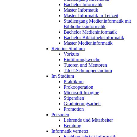
Bachelor Informatik
Master Informatik
Master Informatik in Teilzeit
Studiengang Medieninformatik mit
Bibliotheksinformatik
Bachelor Medieninformatik
Bachelor Bibliotheksinformatik
Master Medieninformatik
Rein ins Studium
Vorkurs
Einführungswoche
Tutoren und Mentoren
TdoT-Schnupperstudium
Im Studium
Praktikum
Prokooperation
Microsoft Imagine
Stipendien
Graduierungsarbeit
Promotion
Personen
Lehrende und Mitarbeiter
Beratung
Informatik vernetzt
Fachbereichstag Informatik