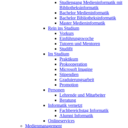
Studiengang Medieninformatik mit
Bibliotheksinformatik
Bachelor Medieninformatik
Bachelor Bibliotheksinformatik
Master Medieninformatik
Rein ins Studium
Vorkurs
Einführungswoche
Tutoren und Mentoren
Studifit
Im Studium
Praktikum
Prokooperation
Microsoft Imagine
Stipendien
Graduierungsarbeit
Promotion
Personen
Lehrende und Mitarbeiter
Beratung
Informatik vernetzt
Fachbereichstag Informatik
Alumni Informatik
Onlineservices
Medienmanagement