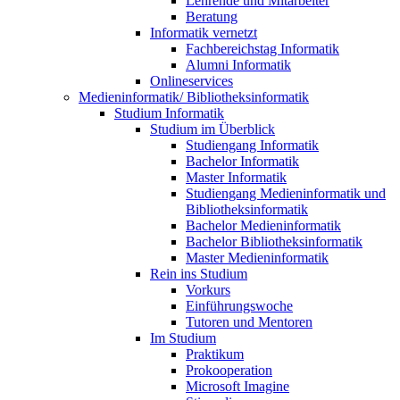
Lehrende und Mitarbeiter
Beratung
Informatik vernetzt
Fachbereichstag Informatik
Alumni Informatik
Onlineservices
Medieninformatik/ Bibliotheksinformatik
Studium Informatik
Studium im Überblick
Studiengang Informatik
Bachelor Informatik
Master Informatik
Studiengang Medieninformatik und
Bibliotheksinformatik
Bachelor Medieninformatik
Bachelor Bibliotheksinformatik
Master Medieninformatik
Rein ins Studium
Vorkurs
Einführungswoche
Tutoren und Mentoren
Im Studium
Praktikum
Prokooperation
Microsoft Imagine