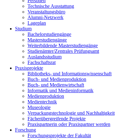
Personen
Technische Ausstattung
Veranstaltungsbüro
Alumni-Netzwerk
Lageplan
Studium
Bachelorstudiengänge
Masterstudiengänge
Weiterbildende Masterstudiengänge
Studienämter/Zentrales Prüfungsamt
Auslandsstudium
Fachschaftsrat
Praxisprojekte
Bibliotheks- und Informationswissenschaft
Buch- und Medienproduktion
Buch- und Medienwirtschaft
Informatik und Medieninformatik
Medienproduktion
Medientechnik
Museologie
Verpackungstechnologie und Nachhaltigkeit
Fächerübergreifende Projekte
Praxispartnerin oder Praxispartner werden
Forschung
Forschungsprojekte der Fakultät