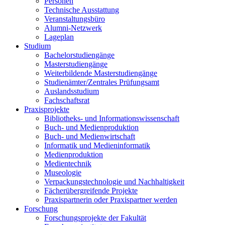
Personen
Technische Ausstattung
Veranstaltungsbüro
Alumni-Netzwerk
Lageplan
Studium
Bachelorstudiengänge
Masterstudiengänge
Weiterbildende Masterstudiengänge
Studienämter/Zentrales Prüfungsamt
Auslandsstudium
Fachschaftsrat
Praxisprojekte
Bibliotheks- und Informationswissenschaft
Buch- und Medienproduktion
Buch- und Medienwirtschaft
Informatik und Medieninformatik
Medienproduktion
Medientechnik
Museologie
Verpackungstechnologie und Nachhaltigkeit
Fächerübergreifende Projekte
Praxispartnerin oder Praxispartner werden
Forschung
Forschungsprojekte der Fakultät