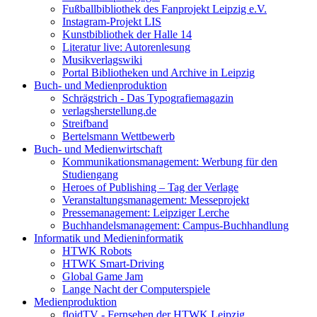
Fußballbibliothek des Fanprojekt Leipzig e.V.
Instagram-Projekt LIS
Kunstbibliothek der Halle 14
Literatur live: Autorenlesung
Musikverlagswiki
Portal Bibliotheken und Archive in Leipzig
Buch- und Medienproduktion
Schrägstrich - Das Typografiemagazin
verlagsherstellung.de
Streifband
Bertelsmann Wettbewerb
Buch- und Medienwirtschaft
Kommunikationsmanagement: Werbung für den
Studiengang
Heroes of Publishing – Tag der Verlage
Veranstaltungsmanagement: Messeprojekt
Pressemanagement: Leipziger Lerche
Buchhandelsmanagement: Campus-Buchhandlung
Informatik und Medieninformatik
HTWK Robots
HTWK Smart-Driving
Global Game Jam
Lange Nacht der Computerspiele
Medienproduktion
floidTV - Fernsehen der HTWK Leipzig