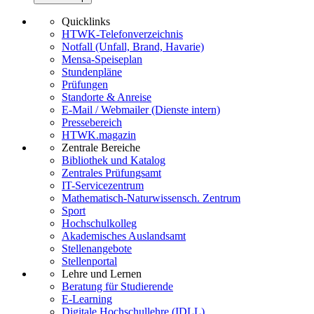
Quicklinks
HTWK-Telefonverzeichnis
Notfall (Unfall, Brand, Havarie)
Mensa-Speiseplan
Stundenpläne
Prüfungen
Standorte & Anreise
E-Mail / Webmailer (Dienste intern)
Pressebereich
HTWK.magazin
Zentrale Bereiche
Bibliothek und Katalog
Zentrales Prüfungsamt
IT-Servicezentrum
Mathematisch-Naturwissensch. Zentrum
Sport
Hochschulkolleg
Akademisches Auslandsamt
Stellenangebote
Stellenportal
Lehre und Lernen
Beratung für Studierende
E-Learning
Digitale Hochschullehre (IDLL)