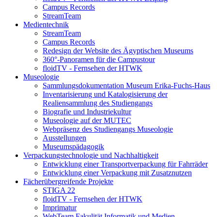
Campus Records
StreamTeam
Medientechnik
StreamTeam
Campus Records
Redesign der Website des Ägyptischen Museums
360°-Panoramen für die Campustour
floidTV - Fernsehen der HTWK
Museologie
Sammlungsdokumentation Museum Erika-Fuchs-Haus
Inventarisierung und Katalogisierung der
Realiensammlung des Studiengangs
Biografie und Industriekultur
Museologie auf der MUTEC
Webpräsenz des Studiengangs Museologie
Ausstellungen
Museumspädagogik
Verpackungstechnologie und Nachhaltigkeit
Entwicklung einer Transportverpackung für Fahrräder
Entwicklung einer Verpackung mit Zusatznutzen
Fächerübergreifende Projekte
STIGA 22
floidTV - Fernsehen der HTWK
Imprimatur
WebTeam Fakulität Informatik und Medien