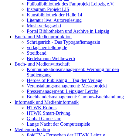
Fußballbibliothek des Fanprojekt Leipzig e.V.
Instagram-Projekt LIS
Kunstbibliothek der Halle 14
Literatur live: Autorenlesung
Musikverlagswiki
Portal Bibliotheken und Archive in Leipzig
Buch- und Medienproduktion
Schrägstrich - Das Typografiemagazin
verlagsherstellung.de
Streifband
Bertelsmann Wettbewerb
Buch- und Medienwirtschaft
Kommunikationsmanagement: Werbung für den
Studiengang
Heroes of Publishing – Tag der Verlage
Veranstaltungsmanagement: Messeprojekt
Pressemanagement: Leipziger Lerche
Buchhandelsmanagement: Campus-Buchhandlung
Informatik und Medieninformatik
HTWK Robots
HTWK Smart-Driving
Global Game Jam
Lange Nacht der Computerspiele
Medienproduktion
floidTV - Fernsehen der HTWK Leipzig