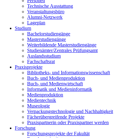
Personen
Technische Ausstattung
Veranstaltungsbüro
Alumni-Netzwerk
Lageplan
Studium
Bachelorstudiengänge
Masterstudiengänge
Weiterbildende Masterstudiengänge
Studienämter/Zentrales Prüfungsamt
Auslandsstudium
Fachschaftsrat
Praxisprojekte
Bibliotheks- und Informationswissenschaft
Buch- und Medienproduktion
Buch- und Medienwirtschaft
Informatik und Medieninformatik
Medienproduktion
Medientechnik
Museologie
Verpackungstechnologie und Nachhaltigkeit
Fächerübergreifende Projekte
Praxispartnerin oder Praxispartner werden
Forschung
Forschungsprojekte der Fakultät