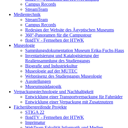
Campus Records
StreamTeam
Medientechnik
StreamTeam
Campus Records
Redesign der Website des Ägyptischen Museums
360°-Panoramen für die Campustour
floidTV - Fernsehen der HTWK
Museologie
Sammlungsdokumentation Museum Erika-Fuchs-Haus
Inventarisierung und Katalogisierung der
Realiensammlung des Studiengangs
Biografie und Industriekultur
Museologie auf der MUTEC
Webpräsenz des Studiengangs Museologie
Ausstellungen
Museumspädagogik
Verpackungstechnologie und Nachhaltigkeit
Entwicklung einer Transportverpackung für Fahrräder
Entwicklung einer Verpackung mit Zusatznutzen
Fächerübergreifende Projekte
STIGA 22
floidTV - Fernsehen der HTWK
Imprimatur
WebTeam Fakulität Informatik und Medien