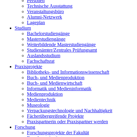
Personen
Technische Ausstattung
Veranstaltungsbüro
Alumni-Netzwerk
Lageplan
Studium
Bachelorstudiengänge
Masterstudiengänge
Weiterbildende Masterstudiengänge
Studienämter/Zentrales Prüfungsamt
Auslandsstudium
Fachschaftsrat
Praxisprojekte
Bibliotheks- und Informationswissenschaft
Buch- und Medienproduktion
Buch- und Medienwirtschaft
Informatik und Medieninformatik
Medienproduktion
Medientechnik
Museologie
Verpackungstechnologie und Nachhaltigkeit
Fächerübergreifende Projekte
Praxispartnerin oder Praxispartner werden
Forschung
Forschungsprojekte der Fakultät