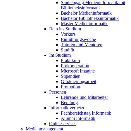
Studiengang Medieninformatik mit
Bibliotheksinformatik
Bachelor Medieninformatik
Bachelor Bibliotheksinformatik
Master Medieninformatik
Rein ins Studium
Vorkurs
Einführungswoche
Tutoren und Mentoren
Studifit
Im Studium
Praktikum
Prokooperation
Microsoft Imagine
Stipendien
Graduierungsarbeit
Promotion
Personen
Lehrende und Mitarbeiter
Beratung
Informatik vernetzt
Fachbereichstag Informatik
Alumni Informatik
Onlineservices
Medienmanagement