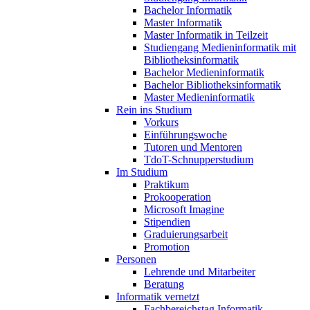
Bachelor Informatik
Master Informatik
Master Informatik in Teilzeit
Studiengang Medieninformatik mit
Bibliotheksinformatik
Bachelor Medieninformatik
Bachelor Bibliotheksinformatik
Master Medieninformatik
Rein ins Studium
Vorkurs
Einführungswoche
Tutoren und Mentoren
TdoT-Schnupperstudium
Im Studium
Praktikum
Prokooperation
Microsoft Imagine
Stipendien
Graduierungsarbeit
Promotion
Personen
Lehrende und Mitarbeiter
Beratung
Informatik vernetzt
Fachbereichstag Informatik