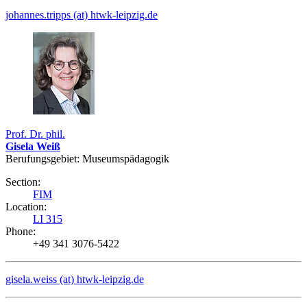
johannes.tripps (at) htwk-leipzig.de
Prof. Dr. phil.
Gisela Weiß
Berufungsgebiet: Museumspädagogik
Section:
FIM
Location:
LI 315
Phone:
+49 341 3076-5422
gisela.weiss (at) htwk-leipzig.de