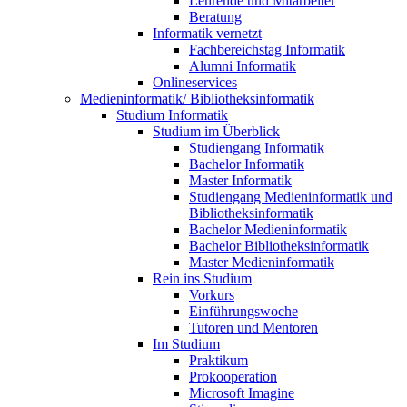
Lehrende und Mitarbeiter
Beratung
Informatik vernetzt
Fachbereichstag Informatik
Alumni Informatik
Onlineservices
Medieninformatik/ Bibliotheksinformatik
Studium Informatik
Studium im Überblick
Studiengang Informatik
Bachelor Informatik
Master Informatik
Studiengang Medieninformatik und
Bibliotheksinformatik
Bachelor Medieninformatik
Bachelor Bibliotheksinformatik
Master Medieninformatik
Rein ins Studium
Vorkurs
Einführungswoche
Tutoren und Mentoren
Im Studium
Praktikum
Prokooperation
Microsoft Imagine