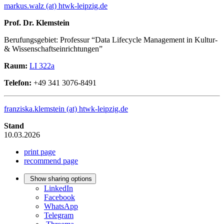
markus.walz (at) htwk-leipzig.de
Prof. Dr. Klemstein
Berufungsgebiet: Professur “Data Lifecycle Management in Kultur-
& Wissenschaftseinrichtungen”
Raum:
LI 322a
Telefon:
+49 341 3076-8491
franziska.klemstein (at) htwk-leipzig.de
Stand
10.03.2026
print page
recommend page
Show sharing options
LinkedIn
Facebook
WhatsApp
Telegram