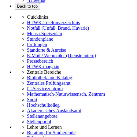
Threema
Back to top
Quicklinks
HTWK-Telefonverzeichnis
Notfall (Unfall, Brand, Havarie)
Mensa-Speiseplan
Stundenpläne
Prüfungen
Standorte & Anreise
E-Mail / Webmailer (Dienste intern)
Pressebereich
HTWK.magazin
Zentrale Bereiche
Bibliothek und Katalog
Zentrales Prüfungsamt
IT-Servicezentrum
Mathematisch-Naturwissensch. Zentrum
Sport
Hochschulkolleg
Akademisches Auslandsamt
Stellenangebote
Stellenportal
Lehre und Lernen
Beratung für Studierende