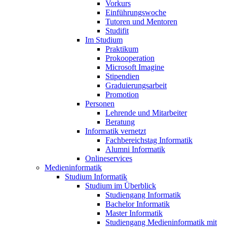
Vorkurs
Einführungswoche
Tutoren und Mentoren
Studifit
Im Studium
Praktikum
Prokooperation
Microsoft Imagine
Stipendien
Graduierungsarbeit
Promotion
Personen
Lehrende und Mitarbeiter
Beratung
Informatik vernetzt
Fachbereichstag Informatik
Alumni Informatik
Onlineservices
Medieninformatik
Studium Informatik
Studium im Überblick
Studiengang Informatik
Bachelor Informatik
Master Informatik
Studiengang Medieninformatik mit