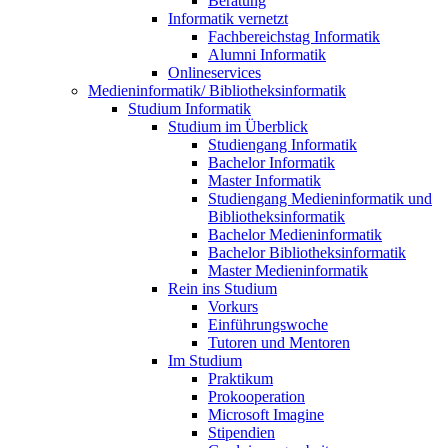
Beratung
Informatik vernetzt
Fachbereichstag Informatik
Alumni Informatik
Onlineservices
Medieninformatik/ Bibliotheksinformatik
Studium Informatik
Studium im Überblick
Studiengang Informatik
Bachelor Informatik
Master Informatik
Studiengang Medieninformatik und
Bibliotheksinformatik
Bachelor Medieninformatik
Bachelor Bibliotheksinformatik
Master Medieninformatik
Rein ins Studium
Vorkurs
Einführungswoche
Tutoren und Mentoren
Im Studium
Praktikum
Prokooperation
Microsoft Imagine
Stipendien