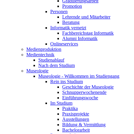
Graduierungsarbeit
Promotion
Personen
Lehrende und Mitarbeiter
Beratung
Informatik vernetzt
Fachbereichstag Informatik
Alumni Informatik
Onlineservices
Medienproduktion
Medientechnik
Studienablauf
Nach dem Studium
Museologie
Museologie - Willkommen im Studiengang
Rein ins Studium
Geschichte der Museologie
Schnupperwochenende
Einführungswoche
Im Studium
Praktika
Praxisprojekte
Ausstellungen
Bildung & Vermittlung
Bachelorarbeit