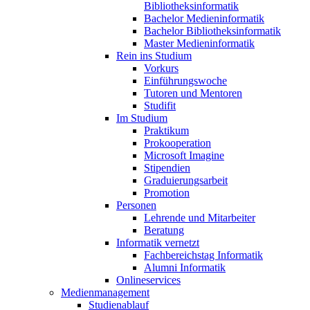
Bibliotheksinformatik
Bachelor Medieninformatik
Bachelor Bibliotheksinformatik
Master Medieninformatik
Rein ins Studium
Vorkurs
Einführungswoche
Tutoren und Mentoren
Studifit
Im Studium
Praktikum
Prokooperation
Microsoft Imagine
Stipendien
Graduierungsarbeit
Promotion
Personen
Lehrende und Mitarbeiter
Beratung
Informatik vernetzt
Fachbereichstag Informatik
Alumni Informatik
Onlineservices
Medienmanagement
Studienablauf