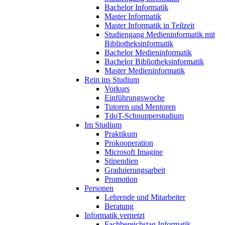
Bachelor Informatik
Master Informatik
Master Informatik in Teilzeit
Studiengang Medieninformatik mit
Bibliotheksinformatik
Bachelor Medieninformatik
Bachelor Bibliotheksinformatik
Master Medieninformatik
Rein ins Studium
Vorkurs
Einführungswoche
Tutoren und Mentoren
TdoT-Schnupperstudium
Im Studium
Praktikum
Prokooperation
Microsoft Imagine
Stipendien
Graduierungsarbeit
Promotion
Personen
Lehrende und Mitarbeiter
Beratung
Informatik vernetzt
Fachbereichstag Informatik