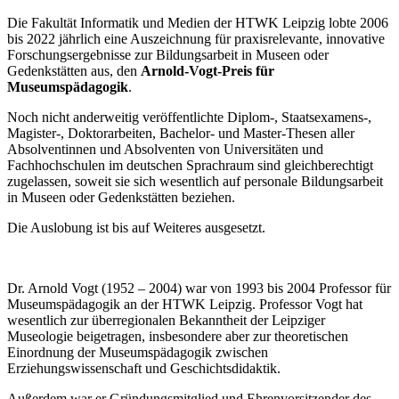
Die Fakultät Informatik und Medien der HTWK Leipzig lobte 2006
bis 2022 jährlich eine Auszeichnung für praxisrelevante, innovative
Forschungsergebnisse zur Bildungsarbeit in Museen oder
Gedenkstätten aus, den
Arnold-Vogt-Preis für
Museumspädagogik
.
Noch nicht anderweitig veröffentlichte Diplom-, Staatsexamens-,
Magister-, Doktorarbeiten, Bachelor- und Master-Thesen aller
Absolventinnen und Absolventen von Universitäten und
Fachhochschulen im deutschen Sprachraum sind gleichberechtigt
zugelassen, soweit sie sich wesentlich auf personale Bildungsarbeit
in Museen oder Gedenkstätten beziehen.
Die Auslobung ist bis auf Weiteres ausgesetzt.
Dr. Arnold Vogt (1952 – 2004) war von 1993 bis 2004 Professor für
Museumspädagogik an der HTWK Leipzig. Professor Vogt hat
wesentlich zur überregionalen Bekanntheit der Leipziger
Museologie beigetragen, insbesondere aber zur theoretischen
Einordnung der Museumspädagogik zwischen
Erziehungswissenschaft und Geschichtsdidaktik.
Außerdem war er Gründungsmitglied und Ehrenvorsitzender des