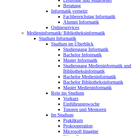
Lehrende und Mitarbeiter
Beratung
Informatik vernetzt
Fachbereichstag Informatik
Alumni Informatik
Onlineservices
Medieninformatik/ Bibliotheksinformatik
Studium Informatik
Studium im Überblick
Studiengang Informatik
Bachelor Informatik
Master Informatik
Studiengang Medieninformatik und
Bibliotheksinformatik
Bachelor Medieninformatik
Bachelor Bibliotheksinformatik
Master Medieninformatik
Rein ins Studium
Vorkurs
Einführungswoche
Tutoren und Mentoren
Im Studium
Praktikum
Prokooperation
Microsoft Imagine