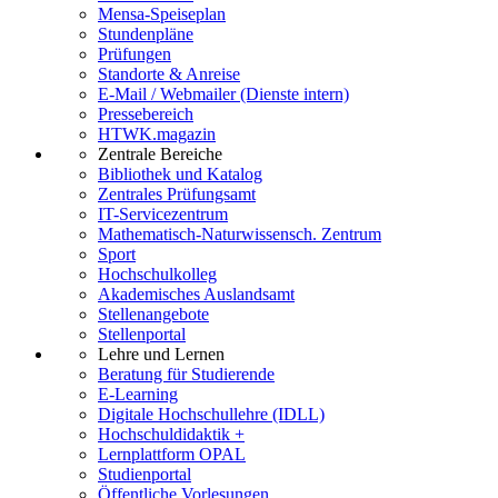
Mensa-Speiseplan
Stundenpläne
Prüfungen
Standorte & Anreise
E-Mail / Webmailer (Dienste intern)
Pressebereich
HTWK.magazin
Zentrale Bereiche
Bibliothek und Katalog
Zentrales Prüfungsamt
IT-Servicezentrum
Mathematisch-Naturwissensch. Zentrum
Sport
Hochschulkolleg
Akademisches Auslandsamt
Stellenangebote
Stellenportal
Lehre und Lernen
Beratung für Studierende
E-Learning
Digitale Hochschullehre (IDLL)
Hochschuldidaktik +
Lernplattform OPAL
Studienportal
Öffentliche Vorlesungen