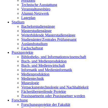
Personen
Technische Ausstattung
Veranstaltungsbüro
Alumni-Netzwerk
Lageplan
Studium
Bachelorstudiengänge
Masterstudiengänge
Weiterbildende Masterstudiengänge
Studienämter/Zentrales Prüfungsamt
Auslandsstudium
Fachschaftsrat
Praxisprojekte
Bibliotheks- und Informationswissenschaft
Buch- und Medienproduktion
Buch- und Medienwirtschaft
Informatik und Medieninformatik
Medienproduktion
Medientechnik
Museologie
Verpackungstechnologie und Nachhaltigkeit
Fächerübergreifende Projekte
Praxispartnerin oder Praxispartner werden
Forschung
Forschungsprojekte der Fakultät