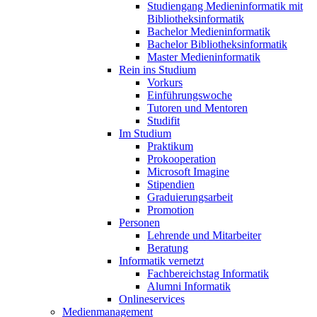
Studiengang Medieninformatik mit
Bibliotheksinformatik
Bachelor Medieninformatik
Bachelor Bibliotheksinformatik
Master Medieninformatik
Rein ins Studium
Vorkurs
Einführungswoche
Tutoren und Mentoren
Studifit
Im Studium
Praktikum
Prokooperation
Microsoft Imagine
Stipendien
Graduierungsarbeit
Promotion
Personen
Lehrende und Mitarbeiter
Beratung
Informatik vernetzt
Fachbereichstag Informatik
Alumni Informatik
Onlineservices
Medienmanagement