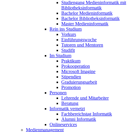
Studiengang Medieninformatik mit
Bibliotheksinformatik
Bachelor Medieninformatik
Bachelor Bibliotheksinformatik
Master Medieninformatik
Rein ins Studium
Vorkurs
Einführungswoche
Tutoren und Mentoren
Studifit
Im Studium
Praktikum
Prokooperation
Microsoft Imagine
Stipendien
Graduierungsarbeit
Promotion
Personen
Lehrende und Mitarbeiter
Beratung
Informatik vernetzt
Fachbereichstag Informatik
Alumni Informatik
Onlineservices
Medienmanagement