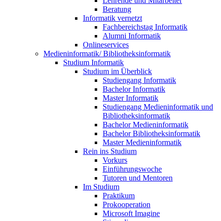
Lehrende und Mitarbeiter
Beratung
Informatik vernetzt
Fachbereichstag Informatik
Alumni Informatik
Onlineservices
Medieninformatik/ Bibliotheksinformatik
Studium Informatik
Studium im Überblick
Studiengang Informatik
Bachelor Informatik
Master Informatik
Studiengang Medieninformatik und
Bibliotheksinformatik
Bachelor Medieninformatik
Bachelor Bibliotheksinformatik
Master Medieninformatik
Rein ins Studium
Vorkurs
Einführungswoche
Tutoren und Mentoren
Im Studium
Praktikum
Prokooperation
Microsoft Imagine