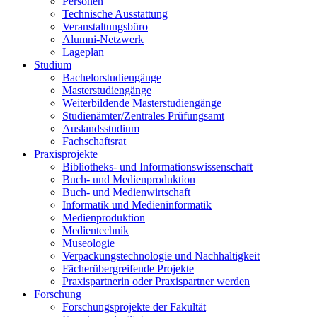
Personen
Technische Ausstattung
Veranstaltungsbüro
Alumni-Netzwerk
Lageplan
Studium
Bachelorstudiengänge
Masterstudiengänge
Weiterbildende Masterstudiengänge
Studienämter/Zentrales Prüfungsamt
Auslandsstudium
Fachschaftsrat
Praxisprojekte
Bibliotheks- und Informationswissenschaft
Buch- und Medienproduktion
Buch- und Medienwirtschaft
Informatik und Medieninformatik
Medienproduktion
Medientechnik
Museologie
Verpackungstechnologie und Nachhaltigkeit
Fächerübergreifende Projekte
Praxispartnerin oder Praxispartner werden
Forschung
Forschungsprojekte der Fakultät