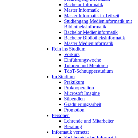
Bachelor Informatik
Master Informatik
Master Informatik in Teilzeit
Studiengang Medieninformatik mit
Bibliotheksinformatik
Bachelor Medieninformatik
Bachelor Bibliotheksinformatik
Master Medieninformatik
Rein ins Studium
Vorkurs
Einführungswoche
Tutoren und Mentoren
TdoT-Schnupperstudium
Im Studium
Praktikum
Prokooperation
Microsoft Imagine
Stipendien
Graduierungsarbeit
Promotion
Personen
Lehrende und Mitarbeiter
Beratung
Informatik vernetzt
Fachbereichstag Informatik